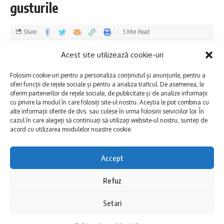
gusturile
contencios administrativ și fiscal a
Tribunalului Constanța.
Share
5 Min Read
Procesul a fost inițiat de Stoian Cristian
Dobrogea Explore
Published 04/06/2026
Acest site utilizează cookie-uri
Last updated: 2026/06/04 at 10:52 AM
Florin, Listarf Ana Maria, Antonaru Marius
Folosim cookie-uri pentru a personaliza conținutul și anunțurile, pentru a
oferi funcții de rețele sociale și pentru a analiza traficul. De asemenea, le
Ștefăniță și USR – Filiala Județeană
oferim partenerilor de rețele sociale, de publicitate și de analize informații
cu privire la modul în care folosiți site-ul nostru. Aceștia le pot combina cu
Constanța, în contradictoriu cu Agenția
alte informații oferite de dvs. sau culese în urma folosirii serviciilor lor. În
cazul în care alegeți să continuați să utilizați website-ul nostru, sunteți de
pentru Protecția Mediului Constanța, Agenția
acord cu utilizarea modulelor noastre cookie.
Națională pentru Mediu și Arii Protejate și
Envirotech SRL, care a avut calitatea de
Accept
intervenient.
Refuz
Setari