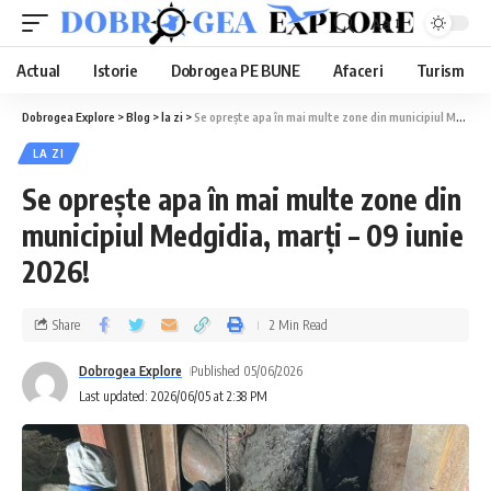
Aa
Actual
Istorie
Dobrogea PE BUNE
Afaceri
Turism
Dobrogea Explore
>
Blog
>
la zi
>
Se oprește apa în mai multe zone din municipiul Medgidia, marți – 09 iunie 2026!
LA ZI
Se oprește apa în mai multe zone din
municipiul Medgidia, marți – 09 iunie
2026!
Share
2 Min Read
Dobrogea Explore
Published 05/06/2026
Last updated: 2026/06/05 at 2:38 PM