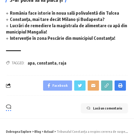
România face istorie în noua sală polivalentă din Tulcea
Constanța, mai tare decât Milano și Budapesta?
Lucrări de remediere la magistrala de alimentare cu apă din
municipiul Mangalia!
Intervenție în zona Pescărie din municipiul Constanța!
apa
,
constanta
,
raja
TAGGED:
Facebook
Lasă un comentariu
Dobrogea Explore
>
Blog
>
Actual
>
Tribunalul Constanța a respins cererea de suspendare a avizului de mediu pentru proiectul Envirotech din Lumina