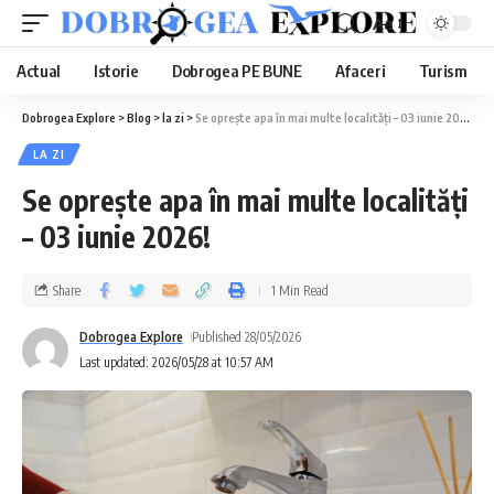
Aa
Actual
Istorie
Dobrogea PE BUNE
Afaceri
Turism
Dobrogea Explore
>
Blog
>
la zi
>
Se oprește apa în mai multe localități – 03 iunie 2026!
LA ZI
Se oprește apa în mai multe localități
– 03 iunie 2026!
Share
1 Min Read
Dobrogea Explore
Published 28/05/2026
Last updated: 2026/05/28 at 10:57 AM