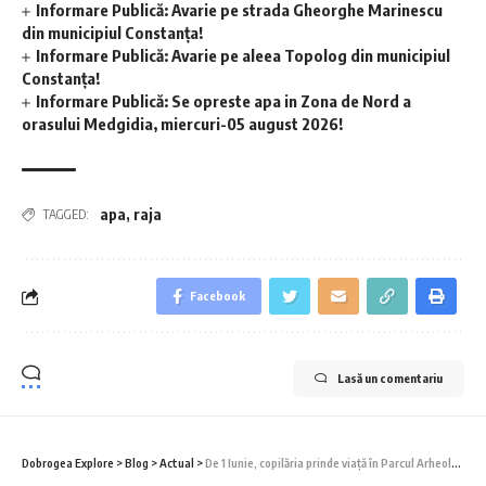
Informare Publică: Avarie pe strada Gheorghe Marinescu
din municipiul Constanța!
Informare Publică: Avarie pe aleea Topolog din municipiul
Constanța!
Informare Publică: Se opreste apa in Zona de Nord a
orasului Medgidia, miercuri-05 august 2026!
apa
,
raja
TAGGED:
Facebook
Lasă un comentariu
Dobrogea Explore
>
Blog
>
Actual
>
De 1 Iunie, copilăria prinde viață în Parcul Arheologic!