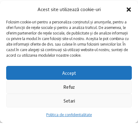
Acest site utilizează cookie-uri
– animație și activități recreative pentru copii.
Folosim cookie-uri pentru a personaliza conținutul și anunțurile, pentru a
Evenimentul este gândit ca o adevărată
oferi funcții de rețele sociale și pentru a analiza traficul. De asemenea, le
oferim partenerilor de rețele sociale, de publicitate și de analize informații
sărbătoare a copilăriei – un loc în care cei
cu privire la modul în care folosiți site-ul nostru. Aceștia le pot combina cu
alte informații oferite de dvs. sau culese în urma folosirii serviciilor lor. În
mici se pot bucura de libertatea jocului, iar
cazul în care alegeți să continuați să utilizați website-ul nostru, sunteți de
acord cu utilizarea modulelor noastre cookie.
cei mari pot retrăi, măcar pentru câteva ore,
emoția și bucuria anilor copilăriei.
Accept
Refuz
Intrarea este liberă, distracția este
garantată!
În vederea executării lucrărilor de racordare
Setari
a noilor conducte la sistemul centralizat de
Vă așteptăm cu drag să celebrăm împreună
Politica de confidentialitate
alimentare cu apă, din localitatea Costinești,
cea mai frumoasă și sinceră vârstă: copilăria!
județul Constanța, RAJA S.A. va sista