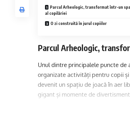
Parcul Arheologic, transformat într-un spa
al copilăriei
O zi construită în jurul copiilor
Parcul Arheologic, transform
Unul dintre principalele puncte de 
organizate activități pentru copii și
devenit un spațiu de joacă în aer lib
gigant și momente de divertisment
Copiii s-au bucurat de spectacole d
personaje îndrăgite. Magicianul Mag