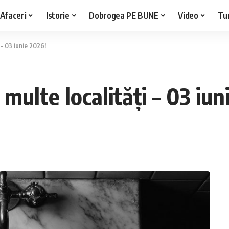
Afaceri
Istorie
Dobrogea PE BUNE
Video
Tu
 – 03 iunie 2026!
multe localități – 03 iun