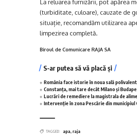
La reluarea furnizării, pot apărea 
(turbiditate, culoare), cauzate de 
situație, recomandăm utilizarea ape
limpezirea completă.
Biroul de Comunicare RAJA SA
S-ar putea să vă placă și
România face istorie în noua sală polivalen
Constanța, mai tare decât Milano și Budap
Lucrări de remediere la magistrala de alime
Intervenție în zona Pescărie din municipiul
TAGGED:
apa
,
raja