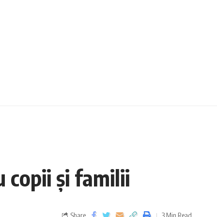
copii și familii
Share
3 Min Read