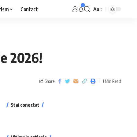
rism
Contact
Aa
ie 2026!
Share
1 Min Read
Stai conectat