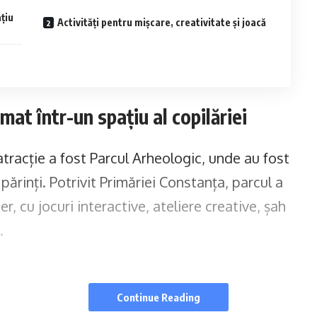
țiu
Activități pentru mișcare, creativitate și joacă
at într-un spațiu al copilăriei
atracție a fost Parcul Arheologic, unde au fost
 părinți. Potrivit Primăriei Constanța, parcul a
er, cu jocuri interactive, ateliere creative, șah
.
e magie, clovni, jonglerii, mascote și
iTot și Clovnul Cristiano au fost printre cei
Continue Reading