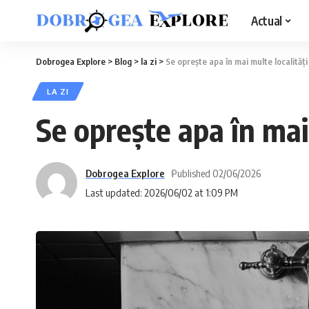
Actual
Dobrogea Explore
>
Blog
>
la zi
>
Se oprește apa în mai multe localități
LA ZI
Se oprește apa în mai 
Dobrogea Explore
Published 02/06/2026
Last updated: 2026/06/02 at 1:09 PM