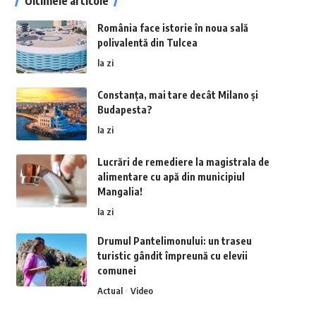
Ultimele articole
România face istorie în noua sală
polivalentă din Tulcea
la zi
Constanța, mai tare decât Milano și
Budapesta?
la zi
Lucrări de remediere la magistrala de
alimentare cu apă din municipiul
Mangalia!
la zi
Drumul Pantelimonului: un traseu
turistic gândit împreună cu elevii
comunei
Actual
Video