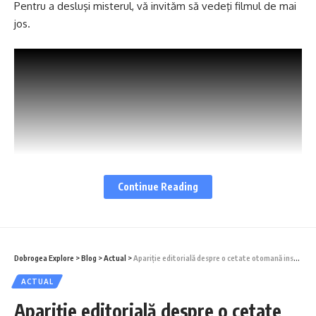
Pentru a desluşi misterul, vă invităm să vedeţi filmul de mai
jos.
Continue Reading
S-ar putea să vă placă și
Dobrogea Explore
>
Blog
>
Actual
>
Apariţie editorială despre o cetate otomană insuficient cunoscută
Cum au reușit aromânii din Baia să transforme tradițiile în
afaceri moderne
ACTUAL
Din Dunăre, direct în farfurie: cum gătesc peștele rușii
Apariţie editorială despre o cetate
lipoveni din Ghindărești