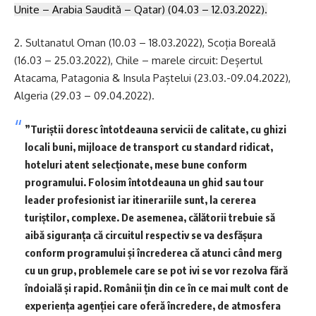
Unite – Arabia Saudită – Qatar) (04.03 – 12.03.2022).
2. Sultanatul Oman (10.03 – 18.03.2022), Scoția Boreală
(16.03 – 25.03.2022), Chile – marele circuit: Deșertul
Atacama, Patagonia & Insula Paștelui (23.03.-09.04.2022),
Algeria (29.03 – 09.04.2022).
”Turiștii doresc întotdeauna servicii de calitate, cu ghizi
locali buni, mijloace de transport cu standard ridicat,
hoteluri atent selecționate, mese bune conform
programului. Folosim întotdeauna un ghid sau tour
leader profesionist iar itinerariile sunt, la cererea
turiștilor, complexe. De asemenea, călătorii trebuie să
aibă siguranța că circuitul respectiv se va desfășura
conform programului și încrederea că atunci când merg
cu un grup, problemele care se pot ivi se vor rezolva fără
îndoială și rapid. Românii țin din ce în ce mai mult cont de
experiența agenției care oferă încredere, de atmosfera