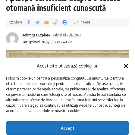
La plată suntem ultimii pe listă, dar când vin hoții, toți dau
otomană insuficient cunoscută
fuga la noi | Un dialog cu Mihai Ungureanu, administratorul
Grupului White Horse
Share
2 Min Read
Arta icoanei pe sticlă în stil naiv, unică în lume, transmisă
mai departe copiilor
Dobrogea Explore
Published 23/12/2021
Last updated: 2022/11/04 at 2:48 PM
cercurile de piatră
,
cheile dobrogei
,
Mănăstirea
TAGGED:
Casian
,
peștera La Adam
,
Rezervația naturală Gura
Acest site utilizează cookie-uri
Dobrogei
Folosim cookie-uri pentru a personaliza conținutul și anunțurile, pentru a
oferi funcții de rețele sociale și pentru a analiza traficul. De asemenea, le
oferim partenerilor de rețele sociale, de publicitate și de analize informații
Facebook
cu privire la modul în care folosiți site-ul nostru. Aceștia le pot combina cu
alte informații oferite de dvs. sau culese în urma folosirii serviciilor lor. În
cazul în care alegeți să continuați să utilizați website-ul nostru, sunteți de
acord cu utilizarea modulelor noastre cookie.
Lasă un comentariu
Accept
Ne face plăcere să anunțăm apariția volumului Planurile și