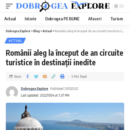
Aa
Actual
Istorie
Dobrogea PE BUNE
Afaceri
Turism
Dobrogea Explore
>
Blog
>
Actual
>
Românii aleg la început de an circuite turistice în destinații inedite
ACTUAL
Românii aleg la început de an circuite
turistice în destinații inedite
Share
5 Min Read
Dobrogea Explore
Published 21/01/2022
Last updated: 2022/11/04 at 5:37 PM