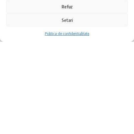
prospectele Cetății Hârșova în arhive străine, care prin
Refuz
efortul celor trei autori (Aurel-Daniel Stănică – ICEM Tulcea,
Constantin Nicolae – Muzeul ”Carsium” Hârșova, Mihai
Setari
Anatolii Ciobanu), reunește o serie de planuri inedite ale
cetății otomane de la Dunăre.
Politica de confidentialitate
Asemenea tuturor cetăților otomane din Dobrogea, cetatea