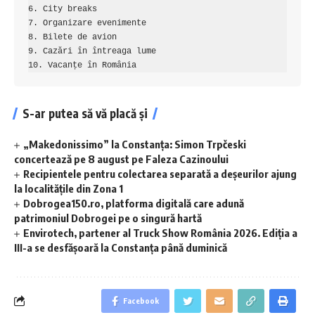
6. City breaks

7. Organizare evenimente

8. Bilete de avion

9. Cazări în întreaga lume

10. Vacanțe în România
S-ar putea să vă placă și
„Makedonissimo” la Constanța: Simon Trpčeski
concertează pe 8 august pe Faleza Cazinoului
Recipientele pentru colectarea separată a deșeurilor ajung
la localitățile din Zona 1
Dobrogea150.ro, platforma digitală care adună
patrimoniul Dobrogei pe o singură hartă
Envirotech, partener al Truck Show România 2026. Ediția a
III-a se desfășoară la Constanța până duminică
Facebook