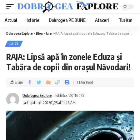
Aa
Actual
Istorie
Dobrogea PE BUNE
Afaceri
Turism
Dobrogea Explore
>
Blog
>
la zi
>
RAJA: Lipsă apă în zonele Ecluza și Tabăra de copii din orașul Năvodari!
LA ZI
RAJA: Lipsă apă în zonele Ecluza și
Tabăra de copii din orașul Năvodari!
Share
1 Min Read
Dobrogea Explore
Published 28/11/2025
Last updated: 2025/11/28 at 11:46 AM