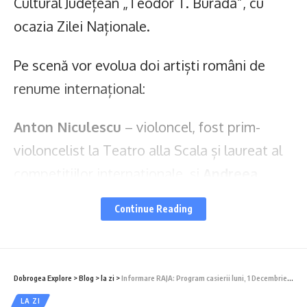
Cultural Județean „Teodor T. Burada”, cu
ocazia Zilei Naționale.
Pe scenă vor evolua doi artiști români de
renume internațional:
Anton Niculescu
– violoncel, fost prim-
violoncelist la Teatro alla Scala și laureat al
competițiilor internaționale, și
Andreea
Bratu
– pian, cu recitaluri susținute la
Continue Reading
Carnegie Hall și în importante centre
culturale europene.
Dobrogea Explore
>
Blog
>
la zi
>
Informare RAJA: Program casierii luni, 1 Decembrie 2025!
Programul reunește lucrări semnate de
LA ZI
compozitori români și universali, într-un