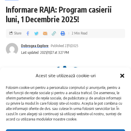
Informare RAJA: Program casierii
dialog muzical de mare rafinament.
luni, 1 Decembrie 2025!
Accesul publicului este gratuit.
Share
2 Min Read
Dobrogea Explore
Published 27/11/2025
Last updated: 2025/11/27 at 3:27 PM
Acest site utilizează cookie-uri
Folosim cookie-uri pentru a personaliza conținutul și anunțurile, pentru a
oferi funcții de rețele sociale și pentru a analiza traficul. De asemenea, le
oferim partenerilor de rețele sociale, de publicitate și de analize informații
cu privire la modul în care folosiți site-ul nostru. Aceștia le pot combina cu
alte informații oferite de dvs. sau culese în urma folosirii serviciilor lor. În
cazul în care alegeți să continuați să utilizați website-ul nostru, sunteți de
acord cu utilizarea modulelor noastre cookie.