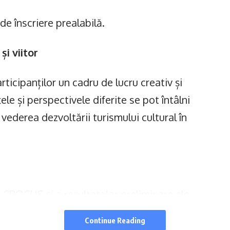
de înscriere prealabilă.
și viitor
ticipanților un cadru de lucru creativ și
țele și perspectivele diferite se pot întâlni
 vederea dezvoltării turismului cultural în
 CROCUS și a rezultatelor preliminare ale
Continue Reading