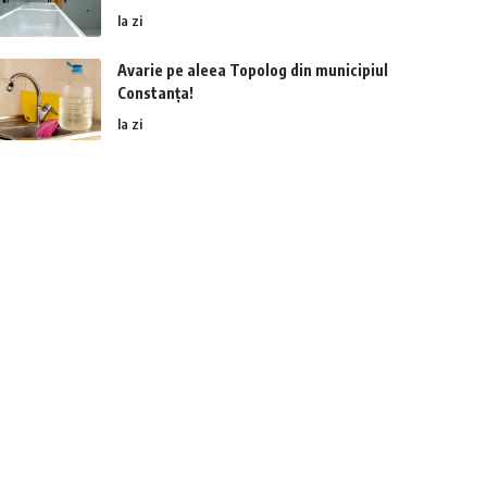
la zi
Avarie pe aleea Topolog din municipiul
Constanța!
la zi