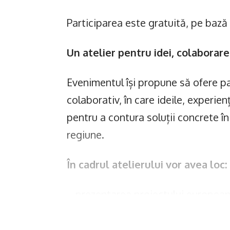
Participarea este gratuită, pe bază 
Un atelier pentru idei, colaborare 
Evenimentul își propune să ofere par
colaborativ, în care ideile, experien
pentru a contura soluții concrete în
regiune.
În cadrul atelierului vor avea loc:
– prezentarea proiectului european
cercetării realizate în Dobrogea;