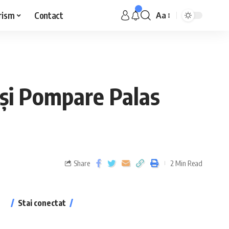
rism
Contact
Aa
 și Pompare Palas
Share
2 Min Read
Stai conectat