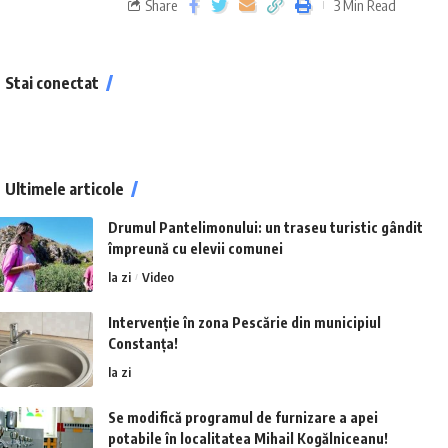
Share
3 Min Read
Stai conectat
Ultimele articole
Drumul Pantelimonului: un traseu turistic gândit
împreună cu elevii comunei
la zi
Video
Intervenție în zona Pescărie din municipiul
Constanța!
la zi
Se modifică programul de furnizare a apei
potabile în localitatea Mihail Kogălniceanu!