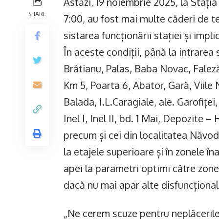
Astăzi, 19 noiembrie 2025, la Stația
SHARE
7:00, au fost mai multe căderi de te
sistarea funcționării stației și impl
În aceste condiții, până la intrarea
Brătianu, Palas, Baba Novac, Falez
Km 5, Poarta 6, Abator, Gară, Viile 
Balada, I.L.Caragiale, ale. Garofiței,
Inel I, Inel II, bd. 1 Mai, Depozite –
precum și cei din localitatea Năvoda
la etajele superioare și în zonele în
apei la parametri optimi către zonel
dacă nu mai apar alte disfuncționali
„Ne cerem scuze pentru neplăcerile