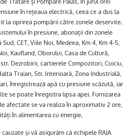
 de Tratare și Pompare Palas, în jurul orei
nsiune în rețeaua electrică, ceea ce a dus la
icit la oprirea pompării către zonele deservite.
 sistemului în presiune, abonații din zonele
ă Sud, CET, Viile Noi, Medeea, Km 4, Km 4-5,
Noi, Kaufland, Oborului, Casa de Cultură,
 str. Dezrobirii, cartierele Compozitori, Coiciu,
 Halta Traian, Str. Interioară, Zona Industrială,
ri, înregistrează apă cu presiune scăzută, iar
alte se poate înregistra lipsa apei. Furnizarea
e afectate se va realiza în aproximativ 2 ore,
tăți în alimentarea cu energie.
 cauzate și vă asigurăm că echipele RAJA