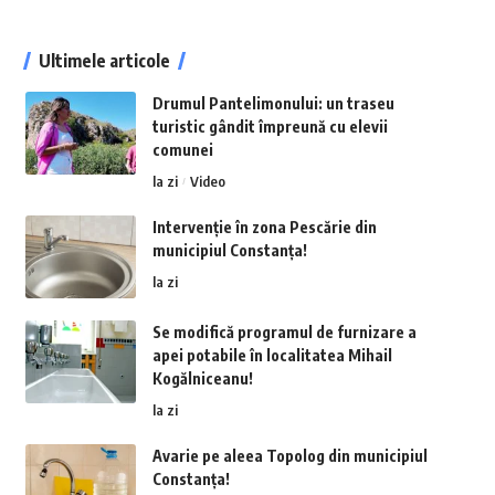
Ultimele articole
Drumul Pantelimonului: un traseu
turistic gândit împreună cu elevii
comunei
la zi
Video
Intervenție în zona Pescărie din
municipiul Constanța!
la zi
Se modifică programul de furnizare a
apei potabile în localitatea Mihail
Kogălniceanu!
la zi
Avarie pe aleea Topolog din municipiul
Constanța!