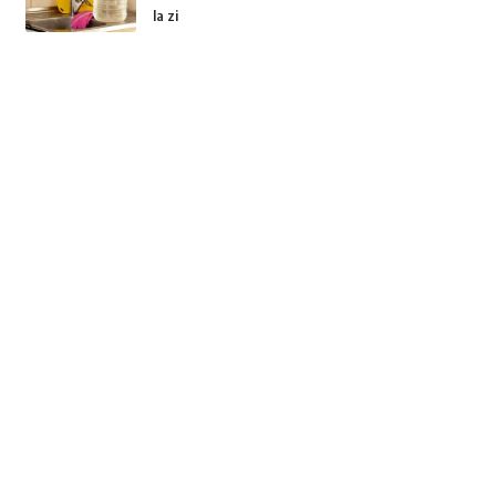
la zi