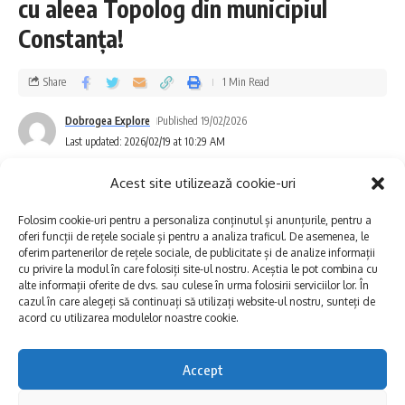
cu aleea Topolog din municipiul
producții recente, prezentate în premieră
Constanța!
pentru cinefilii constănțeni:
Share
1 Min Read
Romería
(2025)
– un film intens, cu accente
dramatice și o poveste care explorează
Dobrogea Explore
Published 19/02/2026
Last updated: 2026/02/19 at 10:29 AM
memoria, identitatea și legăturile de familie.
Acest site utilizează cookie-uri
Sirât
(2025)
– o producție captivantă,
Folosim cookie-uri pentru a personaliza conținutul și anunțurile, pentru a
construită pe tensiune și introspecție, care
oferi funcții de rețele sociale și pentru a analiza traficul. De asemenea, le
oferim partenerilor de rețele sociale, de publicitate și de analize informații
provoacă spectatorul să reflecteze asupra
cu privire la modul în care folosiți site-ul nostru. Aceștia le pot combina cu
alte informații oferite de dvs. sau culese în urma folosirii serviciilor lor. În
destinului și alegerilor personale.
cazul în care alegeți să continuați să utilizați website-ul nostru, sunteți de
acord cu utilizarea modulelor noastre cookie.
Sorda (Surzenie)
(2025)
– un film sensibil și
Accept
profund, ce aduce în prim-plan tema