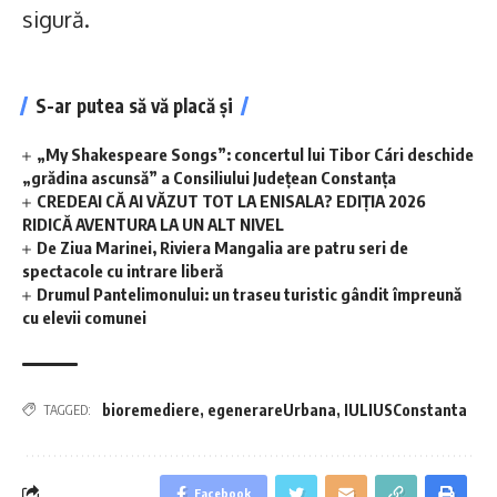
sigură.
S-ar putea să vă placă și
„My Shakespeare Songs”: concertul lui Tibor Cári deschide
„grădina ascunsă” a Consiliului Județean Constanța
CREDEAI CĂ AI VĂZUT TOT LA ENISALA? EDIȚIA 2026
RIDICĂ AVENTURA LA UN ALT NIVEL
De Ziua Marinei, Riviera Mangalia are patru seri de
spectacole cu intrare liberă
Drumul Pantelimonului: un traseu turistic gândit împreună
cu elevii comunei
bioremediere
,
egenerareUrbana
,
IULIUSConstanta
TAGGED:
Facebook