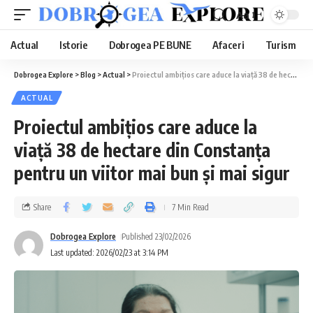
Aa
Actual
Istorie
Dobrogea PE BUNE
Afaceri
Turism
Dobrogea Explore
>
Blog
>
Actual
>
Proiectul ambițios care aduce la viață 38 de hectare din Constanța pentru un viitor mai bun și mai sigur
ACTUAL
Proiectul ambițios care aduce la
viață 38 de hectare din Constanța
pentru un viitor mai bun și mai sigur
Share
7 Min Read
Dobrogea Explore
Published 23/02/2026
Last updated: 2026/02/23 at 3:14 PM