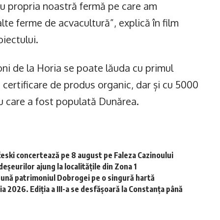
ru propria noastră fermă pe care am
alte ferme de acvacultură”, explică în film
iectului.
ni de la Horia se poate lăuda cu primul
 certificare de produs organic, dar și cu 5000
u care a fost populată Dunărea.
ski concertează pe 8 august pe Faleza Cazinoului
șeurilor ajung la localitățile din Zona 1
dună patrimoniul Dobrogei pe o singură hartă
 2026. Ediția a III-a se desfășoară la Constanța până