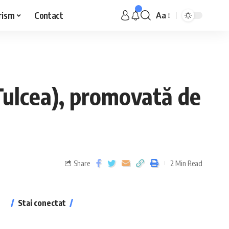
rism
Contact
Aa
(Tulcea), promovată de
Share
2 Min Read
Stai conectat