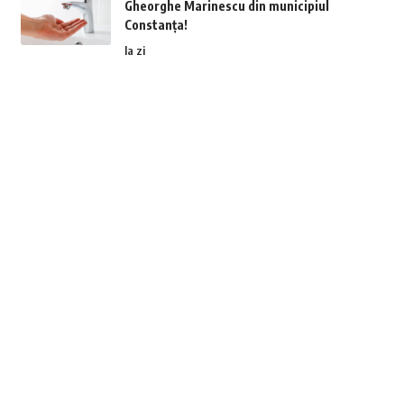
Gheorghe Marinescu din municipiul
Constanța!
la zi