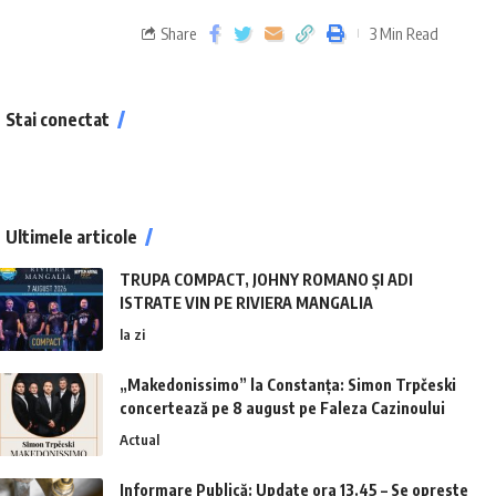
Share
3 Min Read
Stai conectat
Ultimele articole
TRUPA COMPACT, JOHNY ROMANO ȘI ADI
ISTRATE VIN PE RIVIERA MANGALIA
la zi
„Makedonissimo” la Constanța: Simon Trpčeski
concertează pe 8 august pe Faleza Cazinoului
Actual
Informare Publică: Update ora 13.45 – Se opreste