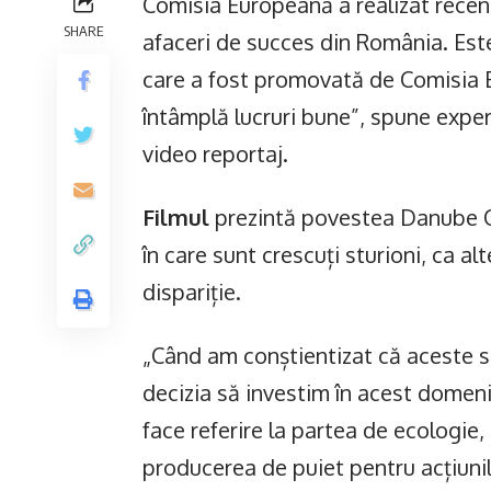
Comisia Europeană a realizat rece
SHARE
afaceri de succes din România. Est
care a fost promovată de Comisia E
întâmplă lucruri bune”, spune exper
video reportaj.
Filmul
prezintă povestea Danube Cav
în care sunt crescuți sturioni, ca al
dispariție.
„Când am conștientizat că aceste sp
decizia să investim în acest domen
face referire la partea de ecologie,
producerea de puiet pentru acțiunil