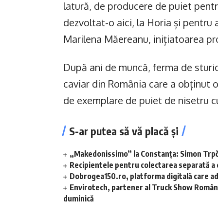
latură, de producere de puiet pent
dezvoltat-o aici, la Horia și pentru 
Marilena Măereanu, inițiatoarea pro
După ani de muncă, ferma de sturio
caviar din România care a obținut o
de exemplare de puiet de nisetru c
S-ar putea să vă placă și
„Makedonissimo” la Constanța: Simon Trpče
Recipientele pentru colectarea separată a de
Dobrogea150.ro, platforma digitală care a
Envirotech, partener al Truck Show România
duminică