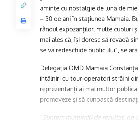
aminte cu nostalgie de luna de mie
– 30 de ani în stațiunea Mamaia. B
rândul expozanților, multe cupluri 
mai ales că, își doresc să revadă si
se va redeschide publicului”, se a
Delegația OMD Mamaia Constanța a 
întâlniri cu tour-operatori străini din
reprezentanți ai mai multor publicaț
promoveze și să cunoască destina
“
Suntem mulțumiți de rezultat, ne-
de milioane de turiști și cu vecină