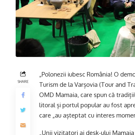
„Polonezii iubesc România! O demon
SHARE
Turism de la Varșovia (Tour and Tr
OMD Mamaia, care spun că tradițiil
litoral și portul popular au fost apr
care „au așteptat cu interes moment
„Unii vizitatori ai desk-ului Mamai