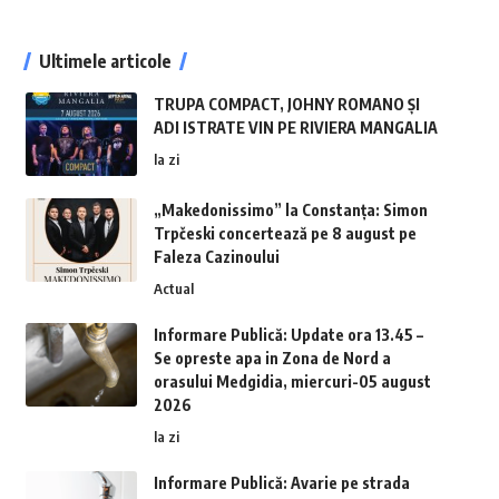
Ultimele articole
TRUPA COMPACT, JOHNY ROMANO ȘI
ADI ISTRATE VIN PE RIVIERA MANGALIA
la zi
„Makedonissimo” la Constanța: Simon
Trpčeski concertează pe 8 august pe
Faleza Cazinoului
Actual
Informare Publică: Update ora 13.45 –
Se opreste apa in Zona de Nord a
orasului Medgidia, miercuri-05 august
2026
la zi
Informare Publică: Avarie pe strada