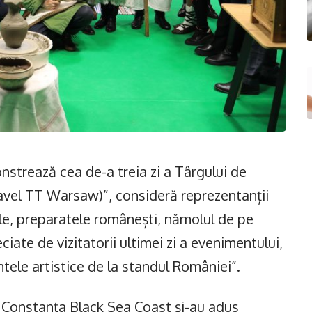
strează cea de-a treia zi a Târgului de
avel TT Warsaw)”, consideră reprezentanții
e, preparatele românești, nămolul de pe
eciate de vizitatorii ultimei zi a evenimentului,
ele artistice de la standul României”.
a Constanța Black Sea Coast și-au adus