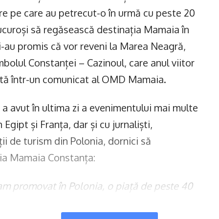
re pe care au petrecut-o în urmă cu peste 20
ucuroși să regăsească destinația Mamaia în
și-au promis că vor reveni la Marea Neagră,
mbolul Constanței – Cazinoul, care anul viitor
rată într-un comunicat al OMD Mamaia.
avut în ultima zi a evenimentului mai multe
 Egipt și Franța, dar și cu jurnaliști,
ii de turism din Polonia, dornici să
ția Mamaia Constanța:
am promovat în Polonia, o piață de peste 40
tățile aproximativ 100 de milioane de persoane