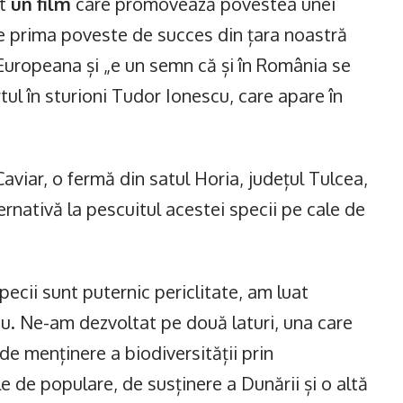
nt
un film
care promovează povestea unei
e prima poveste de succes din țara noastră
uropeana și „e un semn că și în România se
tul în sturioni Tudor Ionescu, care apare în
iar, o fermă din satul Horia, județul Tulcea,
ternativă la pescuitul acestei specii pe cale de
ecii sunt puternic periclitate, am luat
iu. Ne-am dezvoltat pe două laturi, una care
 de menținere a biodiversității prin
e de populare, de susținere a Dunării și o altă