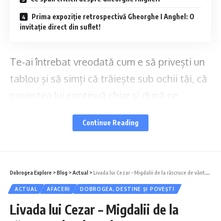
Prima expoziție retrospectivă Gheorghe I Anghel: O
invitație direct din suflet!
Te-ai întrebat vreodată cum e să privești un
tablou și să simți că trăiește sub ochii tăi, că
povestea lui continuă chiar și după ce
pensula s-a oprit?
Ei bine, fix asta te
Continue Reading
așteaptă la
expoziția retrospectivă
Gheorghe Anghel
, găzduită de Muzeul de
Artă Constanța între
15 ianuarie și 2 martie
Dobrogea Explore
>
Blog
>
Actual
>
Livada lui Cezar – Migdalii de la răscruce de vânturi
2025
!
Dacă ești din Constanța sau ai
ACTUAL
AFACERI
DOBROGEA, DESTINE ȘI POVEȘTI
drum pe aici,
pune-ți expoziția pe listă – e
Livada lui Cezar – Migdalii de la
genul de experiență care nu se ratează!