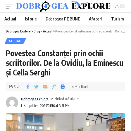
Aa
Actual
Istorie
Dobrogea PE BUNE
Afaceri
Turism
Dobrogea Explore
>
Blog
>
Actual
>
Povestea Constanței prin ochii scriitorilor. De la Ovidiu, la Eminescu și Cella Serghi
ACTUAL
Povestea Constanței prin ochii
scriitorilor. De la Ovidiu, la Eminescu
și Cella Serghi
Share
4 Min Read
Dobrogea Explore
Published 16/01/2025
Last updated: 2025/01/16 at 3:51 PM