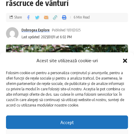
răscruce de vânturi
Cine a fost Gheorghe Anghel?
Share
6 Min Read
Pe scurt? Un om cu un drum de viață absolut
Dobrogea Explore
Published 11/01/2025
WOW!
A început prin școala militară de
Last updated: 2025/01/11 at 6:02 PM
marină, dar destinul l-a dus spre artă, unde a
devenit un nume mare. A studiat sub
Acest site utilizează cookie-uri
îndrumarea maeștrilor Ion Marșic și Lola
Folosim cookie-uri pentru a personaliza conținutul și anunțurile, pentru a
Schmierer Roth și a participat la expoziții de
oferi funcții de rețele sociale și pentru a analiza traficul. De asemenea, le
oferim partenerilor de rețele sociale, de publicitate și de analize informații
artă românească în țară și peste hotare.
cu privire la modul în care folosiți site-ul nostru. Aceștia le pot combina cu
alte informații oferite de dvs. sau culese în urma folosirii serviciilor lor. În
cazul în care alegeți să continuați să utilizați website-ul nostru, sunteți de
Și stai să vezi!
A fost unul dintre primii
acord cu utilizarea modulelor noastre cookie.
profesori ai Facultății de Arte din Constanța
Accept
(da, da, încă de la înființare, prin anul 2000).
Știai că migdalul nu crește în mod obișnuit
Practic, generații întregi de studenți l-au