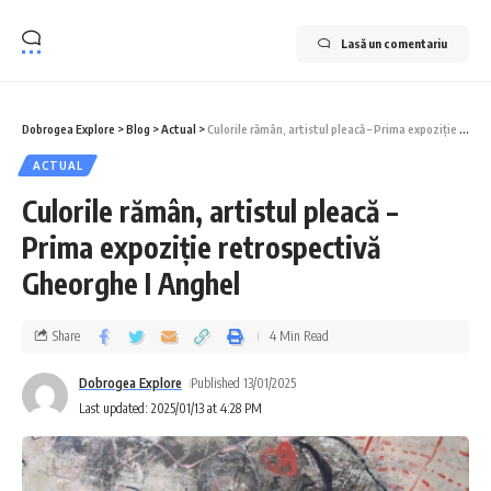
Lasă un comentariu
Dobrogea Explore
>
Blog
>
Actual
>
Culorile rămân, artistul pleacă – Prima expoziție retrospectivă Gheorghe I Anghel
ACTUAL
Culorile rămân, artistul pleacă –
Prima expoziție retrospectivă
Gheorghe I Anghel
Share
4 Min Read
Dobrogea Explore
Published 13/01/2025
Last updated: 2025/01/13 at 4:28 PM