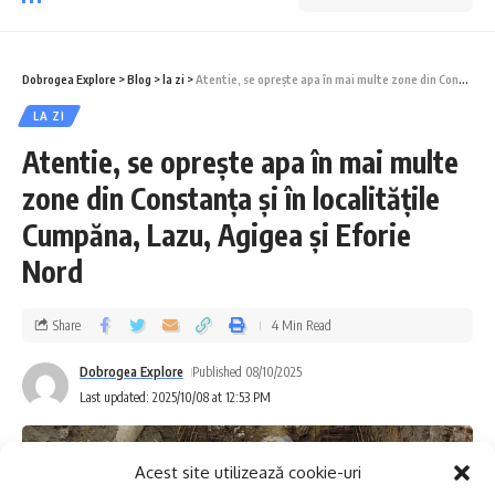
Dobrogea Explore
>
Blog
>
la zi
>
Atentie, se oprește apa în mai multe zone din Constanța și în localitățile Cumpăna, Lazu, Agigea și Eforie Nord
LA ZI
Atentie, se oprește apa în mai multe
zone din Constanța și în localitățile
Cumpăna, Lazu, Agigea și Eforie
Nord
Share
4 Min Read
Dobrogea Explore
Published 08/10/2025
Last updated: 2025/10/08 at 12:53 PM
Acest site utilizează cookie-uri