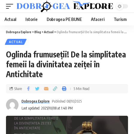
Aa
Actual
Istorie
Dobrogea PE BUNE
Afaceri
Turism
Dobrogea Explore
>
Blog
>
Actual
>
Oglinda frumuseții! De la simplitatea femeii la divinitatea zeiței în Antichitate
ACTUAL
Oglinda frumuseții! De la simplitatea
femeii la divinitatea zeiței în
Antichitate
Share
5 Min Read
Dobrogea Explore
Published 08/10/2025
Last updated: 2025/10/08 at 1:40 PM