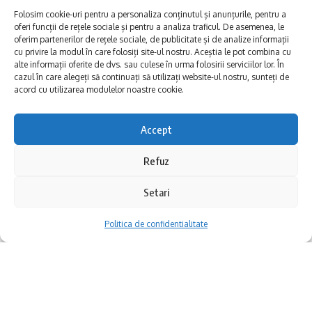
Folosim cookie-uri pentru a personaliza conținutul și anunțurile, pentru a
oferi funcții de rețele sociale și pentru a analiza traficul. De asemenea, le
oferim partenerilor de rețele sociale, de publicitate și de analize informații
cu privire la modul în care folosiți site-ul nostru. Aceștia le pot combina cu
alte informații oferite de dvs. sau culese în urma folosirii serviciilor lor. În
cazul în care alegeți să continuați să utilizați website-ul nostru, sunteți de
acord cu utilizarea modulelor noastre cookie.
Accept
În perioada 13 – 15 octombrie 2025, la nivelul
Refuz
sistemului centralizat de alimentare cu apă
Setari
din municipiul Constanța, se vor executa
lucrări complexe de conectare a magistralei
Politica de confidentialitate
cu diametrul de 800 mm reabilitate prin
Programul Operațional Infrastructură Mare
(POIM). Pentru realizarea acestora,