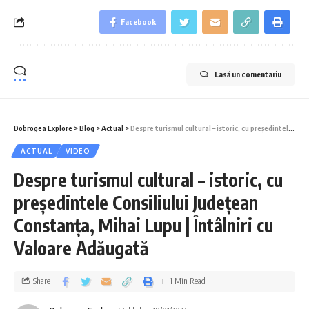
Facebook
Lasă un comentariu
Dobrogea Explore
>
Blog
>
Actual
>
Despre turismul cultural – istoric, cu președintele Consiliului Județean Constanța, Mihai Lupu | Întâlniri cu Valoare Adăugată
ACTUAL
VIDEO
Despre turismul cultural – istoric, cu
președintele Consiliului Județean
Constanța, Mihai Lupu | Întâlniri cu
Valoare Adăugată
Share
1 Min Read