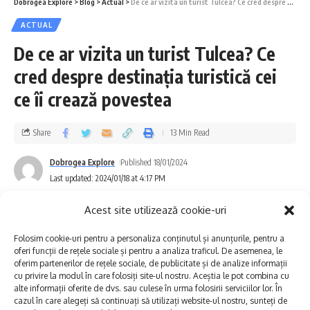
Dobrogea Explore
>
Blog
>
Actual
>
De ce ar vizita un turist Tulcea? Ce cred despre destinația turistică cei ce îi crează povestea
Adăugată,
cu președintele Consiliului
ACTUAL
Județean Constanța, Mihai Lupu.
De ce ar vizita un turist Tulcea? Ce
cred despre destinația turistică cei
ce îi crează povestea
Share
13 Min Read
Dobrogea Explore
Published 18/01/2024
Last updated: 2024/01/18 at 4:17 PM
Acest site utilizează cookie-uri
Folosim cookie-uri pentru a personaliza conținutul și anunțurile, pentru a
S-ar putea să vă placă și
oferi funcții de rețele sociale și pentru a analiza traficul. De asemenea, le
oferim partenerilor de rețele sociale, de publicitate și de analize informații
Drumul Pantelimonului: un traseu turistic gândit împreună
cu privire la modul în care folosiți site-ul nostru. Aceștia le pot combina cu
cu elevii comunei
alte informații oferite de dvs. sau culese în urma folosirii serviciilor lor. În
cazul în care alegeți să continuați să utilizați website-ul nostru, sunteți de
Sunetul viitorului rescrie istoria muzicii în stil ART