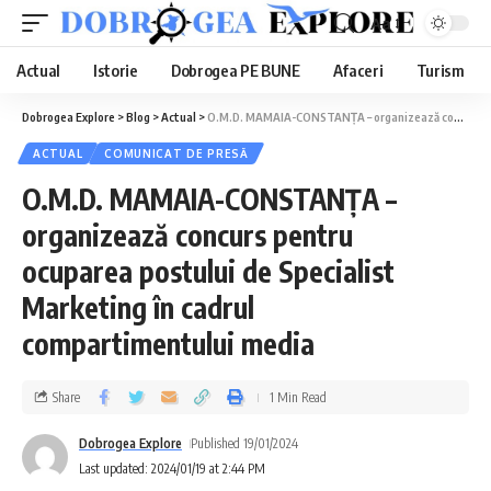
Aa
Actual
Istorie
Dobrogea PE BUNE
Afaceri
Turism
Dobrogea Explore
>
Blog
>
Actual
>
O.M.D. MAMAIA-CONSTANȚA – organizează concurs pentru ocuparea postului de Specialist Marketing în cadrul compartimentului media
ACTUAL
COMUNICAT DE PRESĂ
O.M.D. MAMAIA-CONSTANȚA –
organizează concurs pentru
ocuparea postului de Specialist
Marketing în cadrul
compartimentului media
Share
1 Min Read
Dobrogea Explore
Published 19/01/2024
Last updated: 2024/01/19 at 2:44 PM