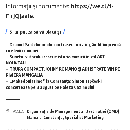
Informații și documente:
https://we.tl/t-
FIrJQJaa1e
.
S-ar putea să vă placă și
Drumul Pantelimonului: un traseu turistic gândit împreună
cu elevii comunei
Sunetul viitorului rescrie istoria muzicii în stil ART
NOUVEAU
TRUPA COMPACT, JOHNY ROMANO ȘI ADI ISTRATE VIN PE
RIVIERA MANGALIA
„Makedonissimo” la Constanța: Simon Trpčeski
concertează pe 8 august pe Faleza Cazinoului
Organizația de Management al Destinației (OMD)
TAGGED:
Mamaia-Constanța
,
Specialist Marketing