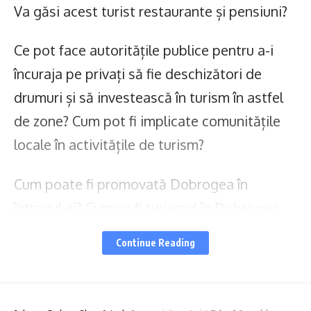
Va găsi acest turist restaurante și pensiuni?
Ce pot face autoritățile publice pentru a-i
încuraja pe privați să fie deschizători de
drumuri și să investească în turism în astfel
de zone? Cum pot fi implicate comunitățile
locale în activitățile de turism?
Cum poate fi promovată Dobrogea în
întregul ei? Cum va fi turismul în Dobrogea
peste cinci ani?
Continue Reading
Acestea sunt o parte dintre temele pe care
le-am abordat la
Întâlniri cu Valoare