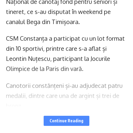
Național de canotaj fond pentru seniori și
tineret, ce s-au disputat în weekend pe
canalul Bega din Timișoara.
CSM Constanța a participat cu un lot format
din 10 sportivi, printre care s-a aflat și
Leontin Nuțescu, participant la Jocurile
Olimpice de la Paris din vară.
Canotorii constănțeni și-au adjudecat patru
medalii, dintre care una de argint și trei de
bronz.
Medalii pentru canotorii CSM Constanța
Continue Reading