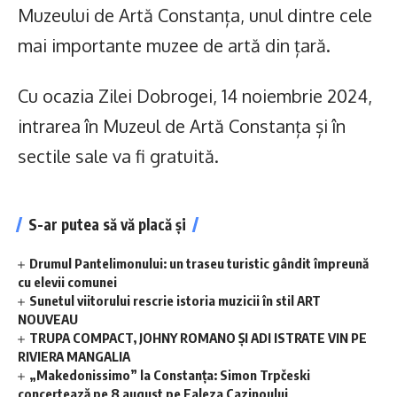
Muzeului de Artă Constanța, unul dintre cele
mai importante muzee de artă din țară.
Cu ocazia Zilei Dobrogei, 14 noiembrie 2024,
intrarea în Muzeul de Artă Constanța și în
sectile sale va fi gratuită.
S-ar putea să vă placă și
Drumul Pantelimonului: un traseu turistic gândit împreună
cu elevii comunei
Sunetul viitorului rescrie istoria muzicii în stil ART
NOUVEAU
TRUPA COMPACT, JOHNY ROMANO ȘI ADI ISTRATE VIN PE
RIVIERA MANGALIA
„Makedonissimo” la Constanța: Simon Trpčeski
concertează pe 8 august pe Faleza Cazinoului