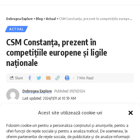
Titlul de vicecampioni naționali a revenit
echipajului 4+1 rame cu cârmaci (seniori) în
Dobrogea Explore
>
Blog
>
Actual
>
CSM Constanța, prezent în competițiile europene și ligile naționale
componența Despa Irina Andreea, Dunca
ACTUAL
Marian Ștefan, Badea Ovidiu Cristian, Florea
CSM Constanța, prezent în
Alexandru Marian, Peia Dragoș Valentin.
competițiile europene și ligile
naționale
Pe treapta a treia a podiumului au urcat
echipajul de dublu rame (tineret) format din
Share
7 Min Read
Bercea Jan Andrei și Moldovan Eduard Angel;
Dobrogea Explore
Published 09/11/2024
echipajul 4 vâsle (seniori) alcătuit din
Last updated: 2024/11/11 at 10:59 AM
Nuțescu Leontin, Anfimov Sergiu, Bercea Jan
Acest site utilizează cookie-uri
Andrei și Moldovan Eduard Angel și în proba
Folosim cookie-uri pentru a personaliza conținutul și anunțurile, pentru a
de simplu vâsle (tineret) cu Ielinec Iulian
oferi funcții de rețele sociale și pentru a analiza traficul. De asemenea, le
oferim partenerilor de rețele sociale, de publicitate și de analize informații
Ferdinand.