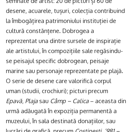
semnate de artist: 20 de picturi și 60 de
desene, acuarele, tușuri, colecția contribuind
la îmbogățirea patrimoniului instituției de
cultură constănțene. Dobrogea a
reprezentat una dintre sursele de inspirație
ale artistului, în compozițiile sale regăsindu-
se peisajul specific dobrogean, peisaje
marine sau personaje reprezentate pe plajă.
O serie de desene care valorifică corpul
uman (studii, crochiuri); picturi precum
Epavă
,
Plaja
sau
Câmp – Calica
– aceasta din
urmă adăugată în expoziția permanentă a
muzeului, în sala destinată donațiilor, sau
lucrări de grafică, precum
Costinești
,
’981 –