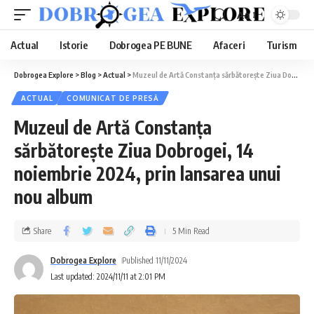
Aa
Actual
Istorie
Dobrogea PE BUNE
Afaceri
Turism
Dobrogea Explore
>
Blog
>
Actual
>
Muzeul de Artă Constanța sărbătorește Ziua Dobrogei, 14 noiembrie 2024, prin lansarea unui nou album
ACTUAL
COMUNICAT DE PRESĂ
Muzeul de Artă Constanța
sărbătorește Ziua Dobrogei, 14
noiembrie 2024, prin lansarea unui
nou album
Share
5 Min Read
Dobrogea Explore
Published 11/11/2024
Last updated: 2024/11/11 at 2:01 PM