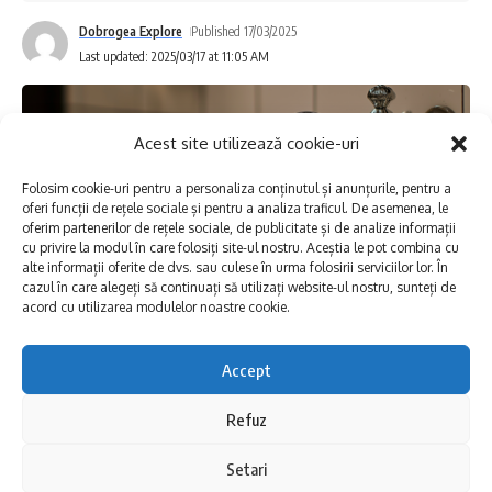
marmură. Când arheologii au fost chemați să
Dobrogea Explore
Published 17/03/2025
investigheze zona, au descoperit un întreg
Last updated: 2025/03/17 at 11:05 AM
tezaur de sculpturi, format din 24 de piese.
Printre acestea, un bust impresionant al
Acest site utilizează cookie-uri
zeiței Isis a atras atenția specialiștilor prin
Folosim cookie-uri pentru a personaliza conținutul și anunțurile, pentru a
frumusețea și detaliile sale realiste.
oferi funcții de rețele sociale și pentru a analiza traficul. De asemenea, le
oferim partenerilor de rețele sociale, de publicitate și de analize informații
cu privire la modul în care folosiți site-ul nostru. Aceștia le pot combina cu
Realizat din marmură albă, bustul păstrează
alte informații oferite de dvs. sau culese în urma folosirii serviciilor lor. În
cazul în care alegeți să continuați să utilizați website-ul nostru, sunteți de
intacte trăsăturile zeiței: părul bogat, ochii
acord cu utilizarea modulelor noastre cookie.
mari și expresivi, arcadele fin arcuite și
buzele care par să schițeze un surâs discret.
Accept
În vederea executării lucrărilor de racordare
La gât, Isis poartă celebrul „nod isiac”, un
Refuz
a noilor conducte la sistemul centralizat
simbol al protecției și al puterii divine.
existent de alimentare cu apă din municipiul
Setari
Aceasta este una dintre cele mai bine