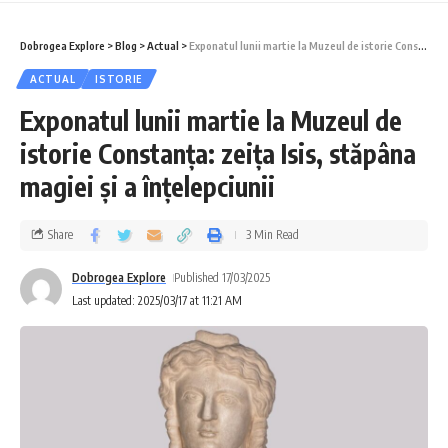
Dobrogea Explore
>
Blog
>
Actual
>
Exponatul lunii martie la Muzeul de istorie Constanța: zeița Isis, stăpâna magiei și a înțelepciunii
ACTUAL
ISTORIE
Exponatul lunii martie la Muzeul de
istorie Constanța: zeița Isis, stăpâna
magiei și a înțelepciunii
Share
3 Min Read
Dobrogea Explore
Published 17/03/2025
Last updated: 2025/03/17 at 11:21 AM