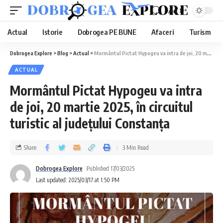
Aa
Actual
Istorie
Dobrogea PE BUNE
Afaceri
Turism
Dobrogea Explore
>
Blog
>
Actual
>
Mormântul Pictat Hypogeu va intra de joi, 20 martie 2025, în circuitul turistic al județului Constanța
ACTUAL
Mormântul Pictat Hypogeu va intra
de joi, 20 martie 2025, în circuitul
turistic al județului Constanța
Share
3 Min Read
Dobrogea Explore
Published 17/03/2025
Last updated: 2025/03/17 at 1:50 PM