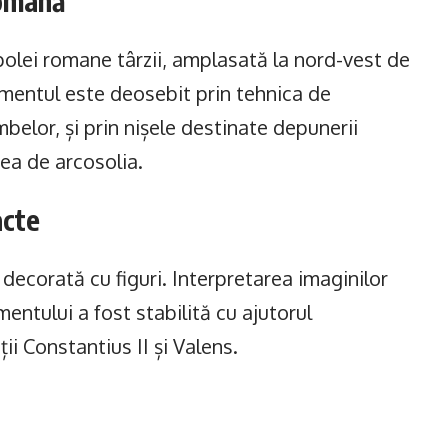
romană
polei romane târzii, amplasată la nord-vest de
umentul este deosebit prin tehnica de
elor, și prin nișele destinate depunerii
ea de arcosolia.
acte
ă decorată cu figuri. Interpretarea imaginilor
ntului a fost stabilită cu ajutorul
i Constantius II și Valens.