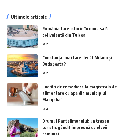
Ultimele articole
România face istorie în noua sală
polivalentă din Tulcea
la zi
Constanța, mai tare decât Milano și
Budapesta?
la zi
Lucrări de remediere la magistrala de
alimentare cu apă din municipiul
Mangalia!
la zi
Drumul Pantelimonului: un traseu
turistic gândit împreună cu elevii
comunei