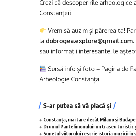
Crezi că descoperirile arheologice ar
Constanței?
Vrem să auzim și părerea ta! Par
la
dobrogea.explore@gmail.com
.
sau informații interesante, le aște
Sursă info și foto – Pagina de F
Arheologie Constanța
S-ar putea să vă placă și
Constanța, mai tare decât Milano și Budap
Drumul Pantelimonului: un traseu turistic 
Sunetul viitorului rescrie istoria muzicii 