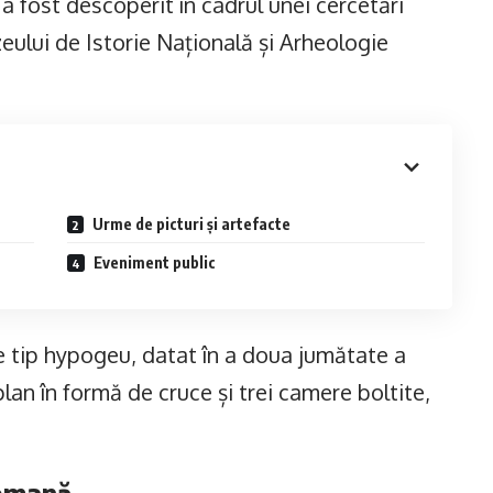
fost descoperit în cadrul unei cercetări
eului de Istorie Națională și Arheologie
Urme de picturi și artefacte
Eveniment public
tip hypogeu, datat în a doua jumătate a
plan în formă de cruce și trei camere boltite,