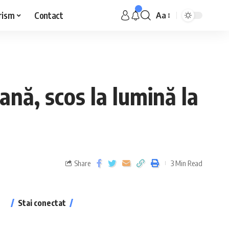
rism
Contact
Aa
nă, scos la lumină la
Share
3 Min Read
Stai conectat