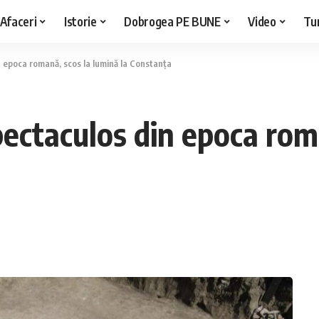
Afaceri
Istorie
Dobrogea PE BUNE
Video
Tu
epoca romană, scos la lumină la Constanța
ctaculos din epoca roma