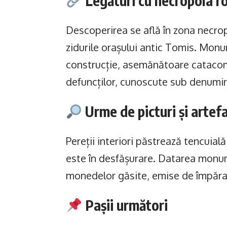
Legături cu necropola 
Descoperirea se află în zona necro
zidurile orașului antic Tomis. Mon
construcție, asemănătoare catacomb
defuncților, cunoscute sub denumir
Urme de picturi și artef
Pereții interiori păstrează tencuial
este în desfășurare. Datarea monume
monedelor găsite, emise de împărați
Pașii următori