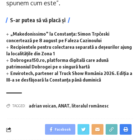
spunem cum este”.
S-ar putea să vă placă și
„Makedonissimo” la Constanța: Simon Trpčeski
concertează pe 8 august pe Faleza Cazinoului
Recipientele pentru colectarea separată a deșeurilor ajung
la localitățile din Zona 1
Dobrogea150.ro, platforma digitală care adună
patrimoniul Dobrogei pe o singură hartă
Envirotech, partener al Truck Show România 2026. Ediția a
III-a se desfășoară la Constanța până duminică
adrian voican
,
ANAT
,
litoralul românesc
TAGGED:
Facebook