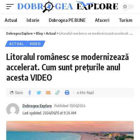
Aa
Actual
Istorie
Dobrogea PE BUNE
Afaceri
Turism
Dobrogea Explore
>
Blog
>
Actual
>
Litoralul românesc se modernizează accelerat. Cum sunt prețurile anul acesta VIDEO
ACTUAL
VIDEO
Litoralul românesc se modernizează
accelerat. Cum sunt prețurile anul
acesta VIDEO
Share
4 Min Read
Dobrogea Explore
Published 15/06/2024
Last updated: 2024/06/15 at 9:26 AM