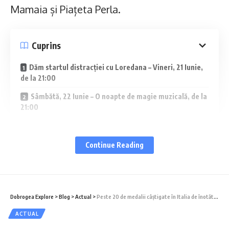
Mamaia și Piațeta Perla.
Cuprins
Dăm startul distracției cu Loredana – Vineri, 21 Iunie,
de la 21:00
Sâmbătă, 22 Iunie – O noapte de magie muzicală, de la
21:00
Duminică, 23 iunie – Concerte de neuitat
Piațeta Perla – spectacole pentru copii
Continue Reading
Dăm startul distracției cu Loredana – Vineri,
21 Iunie, de la 21:00
Dobrogea Explore
>
Blog
>
Actual
>
Peste 20 de medalii câștigate în Italia de înotătorii de la CSM Constanța
ACTUAL
Minivacanța începe în forță vineri, 21 iunie, cu