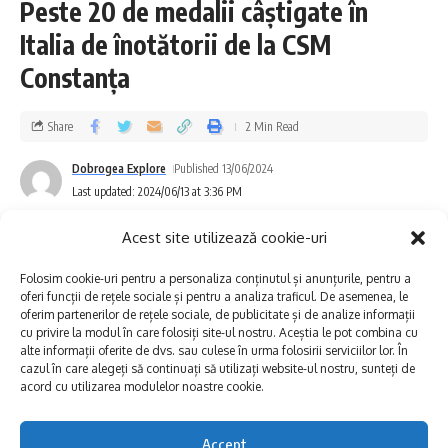
Peste 20 de medalii câștigate în
un concert extraordinar al celebrei Loredana,
Italia de înotătorii de la CSM
precedat de talentatul Andrei Bănuță.
Constanța
Pregătiți-vă să fiți fermecați de un show de
neuitat, sub conceptul vibrant și plin de
Share
2 Min Read
energie Mamma Mia! Showtime.
Dobrogea Explore
Published 13/06/2024
Last updated: 2024/06/13 at 3:36 PM
Sâmbătă, 22 Iunie – O noapte de m
agie
muzicală, de la 21:00
Acest site utilizează cookie-uri
Sâmbătă, 22 iunie, scena din Piațeta Cazino
Folosim cookie-uri pentru a personaliza conținutul și anunțurile, pentru a
oferi funcții de rețele sociale și pentru a analiza traficul. De asemenea, le
Mamaia va găzdui un spectacol unic:
oferim partenerilor de rețele sociale, de publicitate și de analize informații
cu privire la modul în care folosiți site-ul nostru. Aceștia le pot combina cu
alte informații oferite de dvs. sau culese în urma folosirii serviciilor lor. În
Andrei Irimia
ne va încânta cu proiectul său
cazul în care alegeți să continuați să utilizați website-ul nostru, sunteți de
acord cu utilizarea modulelor noastre cookie.
muzical captivant
Lights & Shadows
.
Accept