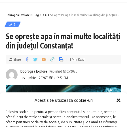
T. Burada”, cu sprijinul Consiliului Județean
Constanța și al OMD Județul Constanța –
Dobrogea Explore
>
Blog
>
la zi
>
Se oprește apa în mai multe localități din județul Constanța!
Riviera Românească, organizează cea de-a
LA ZI
IV-a ediție a
Festivalului Tradițiilor și
Se oprește apa în mai multe localități
Gastronomiei Pescărești
.
din județul Constanța!
Evenimentul va avea loc în perioada 29-31
Share
1 Min Read
mai 2026, la Pavilionul Expozițional
Dobrogea Explore
Published 18/05/2026
Constanța, și promite publicului trei zile pline
Last updated: 2026/05/18 at 2:52 PM
de savoare, tradiții și spectacole pentru
toate vârstele.
Acest site utilizează cookie-uri
Organizatorii își propun să ofere o
Folosim cookie-uri pentru a personaliza conținutul și anunțurile, pentru a
oferi funcții de rețele sociale și pentru a analiza traficul. De asemenea, le
experiență completă, reunind muzică live,
oferim partenerilor de rețele sociale, de publicitate și de analize informații