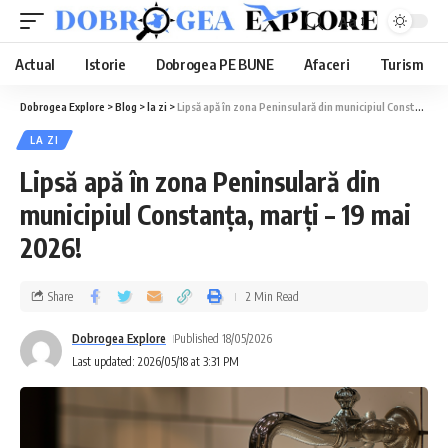
Aa
Actual
Istorie
Dobrogea PE BUNE
Afaceri
Turism
Dobrogea Explore
>
Blog
>
la zi
>
Lipsă apă în zona Peninsulară din municipiul Constanța, marți – 19 mai 2026!
LA ZI
Lipsă apă în zona Peninsulară din
municipiul Constanța, marți – 19 mai
2026!
Share
2 Min Read
Dobrogea Explore
Published 18/05/2026
Last updated: 2026/05/18 at 3:31 PM