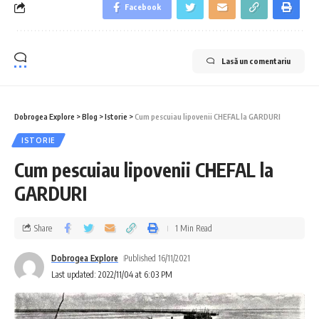
Facebook
Lasă un comentariu
Dobrogea Explore
>
Blog
>
Istorie
>
Cum pescuiau lipovenii CHEFAL la GARDURI
ISTORIE
Cum pescuiau lipovenii CHEFAL la
GARDURI
Share
1 Min Read
Dobrogea Explore
Published 16/11/2021
Last updated: 2022/11/04 at 6:03 PM