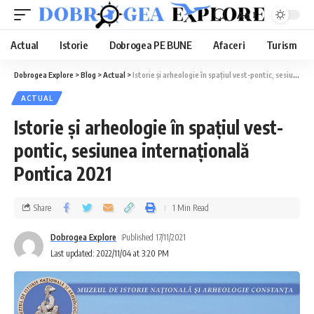
Aa
Actual
Istorie
Dobrogea PE BUNE
Afaceri
Turism
Dobrogea Explore
>
Blog
>
Actual
>
Istorie și arheologie în spațiul vest-pontic, sesiunea internațională Pontica 2021
ACTUAL
Istorie și arheologie în spațiul vest-
pontic, sesiunea internațională
Pontica 2021
Share
1 Min Read
Dobrogea Explore
Published 17/11/2021
Last updated: 2022/11/04 at 3:20 PM