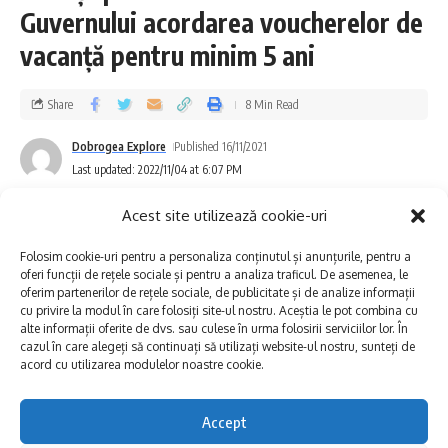
Guvernului acordarea voucherelor de
Toamna lui 1940: germanii au plecat spre Reich, bulgarii
vacanță pentru minim 5 ani
spre sud, iar aromânii au fost mutați în casele rămase goale
Bustul din Tulcea al unui erou bulgar: povestea lui Stefan
Karadzha
Share
8 Min Read
Bisericuțele de cretă de la Murfatlar: mănăstirea de o mie
de ani ascunsă într-un deal
Dobrogea Explore
Published 16/11/2021
CETATEA ENISALA. Ce nu știi despre ea — și ce ți s-a spus
Last updated: 2022/11/04 at 6:07 PM
greșit
Acest site utilizează cookie-uri
Folosim cookie-uri pentru a personaliza conținutul și anunțurile, pentru a
jurilova
,
lacul razelm
,
pescuit la chefal
,
ruşii
TAGGED:
oferi funcții de rețele sociale și pentru a analiza traficul. De asemenea, le
lipoveni
oferim partenerilor de rețele sociale, de publicitate și de analize informații
cu privire la modul în care folosiți site-ul nostru. Aceștia le pot combina cu
alte informații oferite de dvs. sau culese în urma folosirii serviciilor lor. În
cazul în care alegeți să continuați să utilizați website-ul nostru, sunteți de
Facebook
acord cu utilizarea modulelor noastre cookie.
Accept
Lasă un comentariu