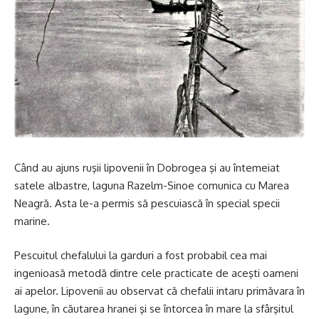
Când au ajuns ruşii lipovenii în Dobrogea şi au întemeiat
satele albastre, laguna Razelm-Sinoe comunica cu Marea
Neagră. Asta le-a permis să pescuiască în special specii
marine.
Pescuitul chefalului la garduri a fost probabil cea mai
ingenioasă metodă dintre cele practicate de aceşti oameni
ai apelor. Lipovenii au observat că chefalii intaru primăvara în
lagune, în căutarea hranei şi se întorcea în mare la sfârşitul