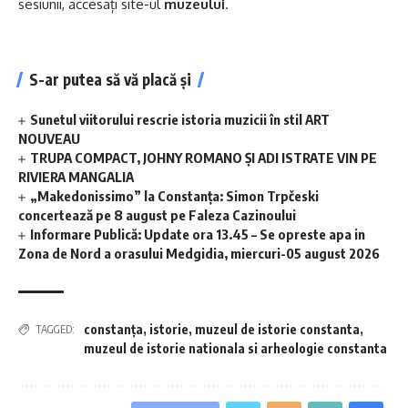
sesiunii, accesați site-ul
muzeului
.
S-ar putea să vă placă și
Sunetul viitorului rescrie istoria muzicii în stil ART
NOUVEAU
TRUPA COMPACT, JOHNY ROMANO ȘI ADI ISTRATE VIN PE
RIVIERA MANGALIA
„Makedonissimo” la Constanța: Simon Trpčeski
concertează pe 8 august pe Faleza Cazinoului
Informare Publică: Update ora 13.45 – Se opreste apa in
Zona de Nord a orasului Medgidia, miercuri-05 august 2026
constanța
,
istorie
,
muzeul de istorie constanta
,
TAGGED:
muzeul de istorie nationala si arheologie constanta