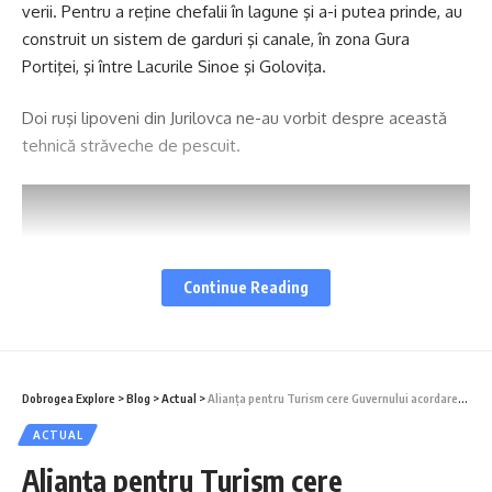
verii. Pentru a reţine chefalii în lagune şi a-i putea prinde, au
construit un sistem de garduri şi canale, în zona Gura
Portiţei, şi între Lacurile Sinoe şi Goloviţa.
Doi ruşi lipoveni din Jurilovca ne-au vorbit despre această
tehnică străveche de pescuit.
Continue Reading
Dobrogea Explore
>
Blog
>
Actual
>
Alianța pentru Turism cere Guvernului acordarea voucherelor de vacanță pentru minim 5 ani
ACTUAL
Alianța pentru Turism cere
S-ar putea să vă placă și