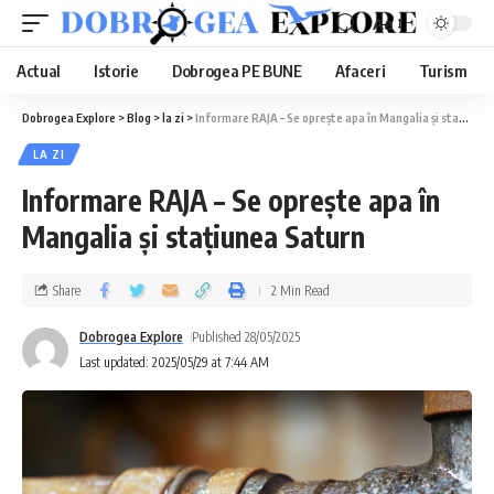
Aa
Actual
Istorie
Dobrogea PE BUNE
Afaceri
Turism
Dobrogea Explore
>
Blog
>
la zi
>
Informare RAJA – Se oprește apa în Mangalia și stațiunea Saturn
LA ZI
Informare RAJA – Se oprește apa în
Mangalia și stațiunea Saturn
Share
2 Min Read
Dobrogea Explore
Published 28/05/2025
Last updated: 2025/05/29 at 7:44 AM