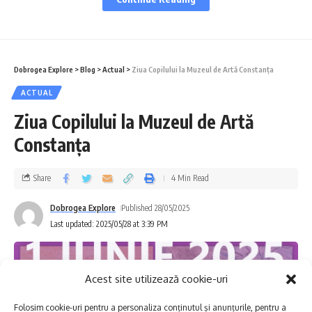
CL33 –
Reabilitare conducte aducţiune şi
magistrale, staţii de pompare apă uzată SP
E20 şi refulări aferente, în Municipiul
Constanţa
, cu o valoare totală de
Dobrogea Explore
>
Blog
>
Actual
>
Ziua Copilului la Muzeul de Artă Constanța
aproximativ 76 milioane lei, derulat prin
ACTUAL
Ziua Copilului la Muzeul de Artă
Programul Operațional Infrastructură Mare
Constanța
(POIM).
Share
4 Min Read
Pentru desfășurarea acestor operațiuni
se va
sista furnizarea apei potabile timp de 16
Dobrogea Explore
Published 28/05/2025
Last updated: 2025/05/28 at 3:39 PM
ore, din această noapte – 28 mai 2025, ora
22.00, până mâine, joi – 29 mai 2025, ora
14.00.
Acest site utilizează cookie-uri
Folosim cookie-uri pentru a personaliza conținutul și anunțurile, pentru a