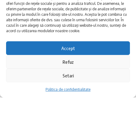
Vor fi afectaţi de lipsa apei consumatorii
oferi funcții de rețele sociale și pentru a analiza traficul. De asemenea, le
oferim partenerilor de rețele sociale, de publicitate și de analize informații
din următoarele zone:
cu privire la modul în care folosiți site-ul nostru. Aceștia le pot combina cu
alte informații oferite de dvs. sau culese în urma folosirii serviciilor lor. În
cazul în care alegeți să continuați să utilizați website-ul nostru, sunteți de
Bulevardul Aurel Vlaicu, (între
acord cu utilizarea modulelor noastre cookie.
bulevardele Tomis și Alexandru
Accept
Lăpușneanu);
Muzeul de Artă Constanţa organizează
PT 45 din zona Tomis Nord;
Refuz
duminică, 1 iunie 2025, începând cu ora 10.00,
o serie de activități dedicate sărbătoririi Zilei
Campusul Universitar;
Setari
Copilului. Focalizate pe creativitate și
Aleea Universităţii şi străzile adiacente;
Politica de confidentialitate
observarea patrimoniului cultural local (arte
Zona Universității Ovidius – Facultatea de
plastice și decorative, dar și arhitectură),
Educaţie Fizică şi Sport;
activitățile propuse de instituția de cultură
Cartierul Tomis III;
contănțeană au drept scop atragerea
copiilor și a părinților către instituțiile
Sat Vacanţă, Hotel Dobrogea;