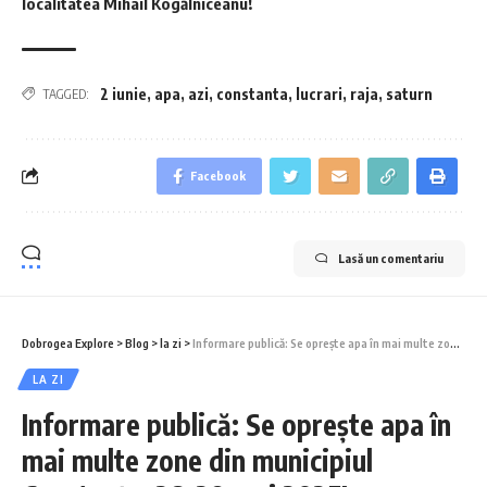
localitatea Mihail Kogălniceanu!
2 iunie
,
apa
,
azi
,
constanta
,
lucrari
,
raja
,
saturn
TAGGED:
Facebook
Lasă un comentariu
Dobrogea Explore
>
Blog
>
la zi
>
Informare publică: Se oprește apa în mai multe zone din municipiul Constanța, 28-29 mai 2025!
LA ZI
Informare publică: Se oprește apa în
mai multe zone din municipiul