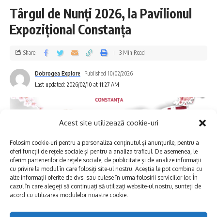
RAJA vor relua în cel mai scurt timp
Târgul de Nunți 2026, la Pavilionul
furnizarea apei.
Expozițional Constanța
Biroul de Comunicare RAJA S.A.
Share
3 Min Read
S-ar putea să vă placă și
Dobrogea Explore
Published 10/02/2026
Last updated: 2026/02/10 at 11:27 AM
Constanța, mai tare decât Milano și Budapesta?
Lucrări de remediere la magistrala de alimentare cu apă din
municipiul Mangalia!
Intervenție în zona Pescărie din municipiul Constanța!
Acest site utilizează cookie-uri
Se modifică programul de furnizare a apei potabile în
localitatea Mihail Kogălniceanu!
Folosim cookie-uri pentru a personaliza conținutul și anunțurile, pentru a
oferi funcții de rețele sociale și pentru a analiza traficul. De asemenea, le
oferim partenerilor de rețele sociale, de publicitate și de analize informații
cu privire la modul în care folosiți site-ul nostru. Aceștia le pot combina cu
alte informații oferite de dvs. sau culese în urma folosirii serviciilor lor. În
apa
,
raja
TAGGED:
cazul în care alegeți să continuați să utilizați website-ul nostru, sunteți de
acord cu utilizarea modulelor noastre cookie.