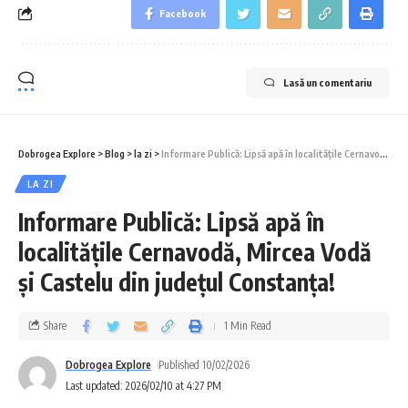
Facebook
Lasă un comentariu
Dobrogea Explore
>
Blog
>
la zi
>
Informare Publică: Lipsă apă în localitățile Cernavodă, Mircea Vodă și Castelu din județul Constanța!
LA ZI
Informare Publică: Lipsă apă în
localitățile Cernavodă, Mircea Vodă
și Castelu din județul Constanța!
Share
1 Min Read
Dobrogea Explore
Published 10/02/2026
Last updated: 2026/02/10 at 4:27 PM