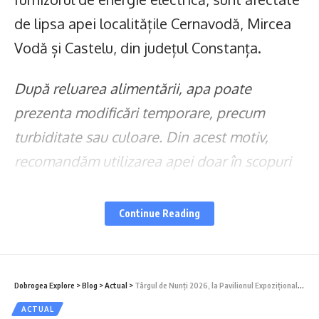
de lipsa apei localitățile Cernavodă, Mircea
Vodă și Castelu, din județul Constanța.
După reluarea alimentării, apa poate
prezenta modificări temporare, precum
turbiditate sau culoare. Din acest motiv,
recomandăm utilizarea apei doar în scopuri
casnice până la limpezirea completă.
Continue Reading
Ne cerem scuze pentru neplăcerile create
utilizatorilor, pe care îi asigurăm că, imediat
ce disfuncționalitățile de la nivelul sistemelor
Dobrogea Explore
>
Blog
>
Actual
>
Târgul de Nunți 2026, la Pavilionul Expozițional Constanța
de electricitate vor fi rezolvate, lucrătorii
ACTUAL