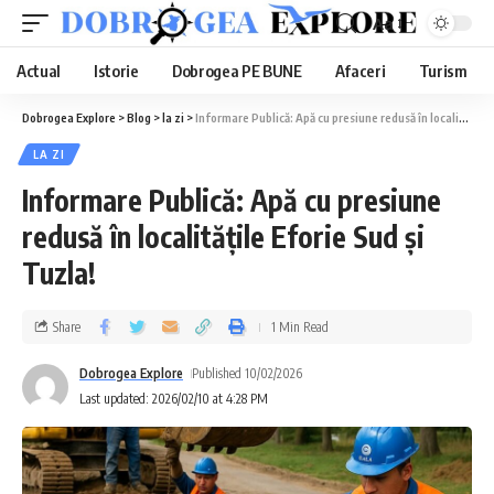
Aa
Actual
Istorie
Dobrogea PE BUNE
Afaceri
Turism
Dobrogea Explore
>
Blog
>
la zi
>
Informare Publică: Apă cu presiune redusă în localitățile Eforie Sud și Tuzla!
LA ZI
Informare Publică: Apă cu presiune
redusă în localitățile Eforie Sud și
Tuzla!
Share
1 Min Read
Dobrogea Explore
Published 10/02/2026
Last updated: 2026/02/10 at 4:28 PM