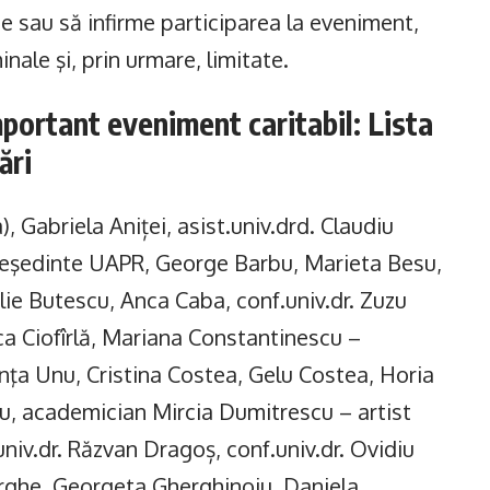
rme sau să infirme participarea la eveniment,
inale şi, prin urmare, limitate.
mportant eveniment caritabil: Lista
ări
 Gabriela Aniței, asist.univ.drd. Claudiu
eşedinte UAPR, George Barbu, Marieta Besu,
lie Butescu, Anca Caba, conf.univ.dr. Zuzu
a Ciofîrlă, Mariana Constantinescu –
nţa Unu, Cristina Costea, Gelu Costea, Horia
ru, academician Mircia Dumitrescu – artist
niv.dr. Răzvan Dragoș, conf.univ.dr. Ovidiu
orghe, Georgeta Gherghinoiu, Daniela