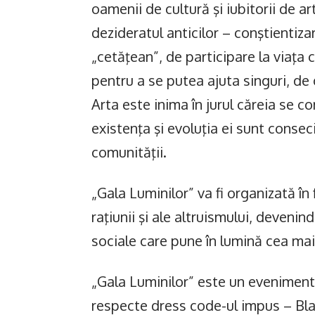
oamenii de cultură şi iubitorii de a
dezideratul anticilor – conştienti
„cetăţean”, de participare la viaţa c
pentru a se putea ajuta singuri, de
Arta este inima în jurul căreia se co
existenţa şi evoluţia ei sunt conseci
comunităţii.
„Gala Luminilor” va fi organizată în 
raţiunii şi ale altruismului, devenind 
sociale care pune în lumină cea ma
„Gala Luminilor” este un eveniment d
respecte dress code-ul impus – Black