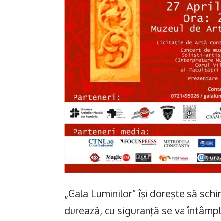
„Gala Luminilor” îşi doreşte să schi
durează, cu siguranţă se va întâmpla