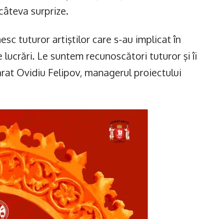
câteva surprize.
c tuturor artiştilor care s-au implicat în
lucrări. Le suntem recunoscători tuturor şi îi
arat Ovidiu Felipov, managerul proiectului