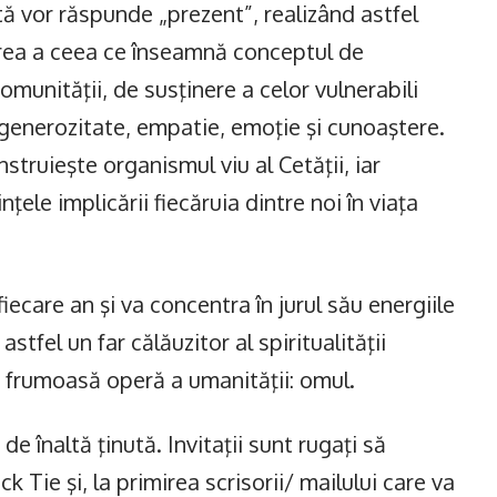
rtă vor răspunde „prezent”, realizând astfel
zarea a ceea ce înseamnă conceptul de
omunităţii, de susţinere a celor vulnerabili
 generozitate, empatie, emoţie şi cunoaştere.
nstruieşte organismul viu al Cetăţii, iar
nţele implicării fiecăruia dintre noi în viaţa
fiecare an şi va concentra în jurul său energiile
astfel un far călăuzitor al spiritualităţii
i frumoasă operă a umanităţii: omul.
e înaltă ţinută. Invitaţii sunt rugaţi să
 Tie şi, la primirea scrisorii/ mailului care va