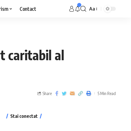
rism
Contact
Aa
caritabil al
Share
5 Min Read
Stai conectat