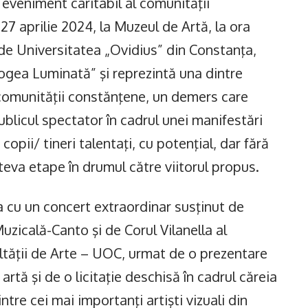
 eveniment caritabil al comunităţii
7 aprilie 2024, la Muzeul de Artă, la ora
de Universitatea „Ovidius” din Constanţa,
ogea Luminată” şi reprezintă una dintre
 comunităţii constănţene, un demers care
ublicul spectator în cadrul unei manifestări
copii/ tineri talentaţi, cu potenţial, dar fără
âteva etape în drumul către viitorul propus.
a cu un concert extraordinar susţinut de
 Muzicală-Canto şi de Corul Vilanella al
ultăţii de Arte – UOC, urmat de o prezentare
rtă şi de o licitaţie deschisă în cadrul căreia
ntre cei mai importanţi artişti vizuali din