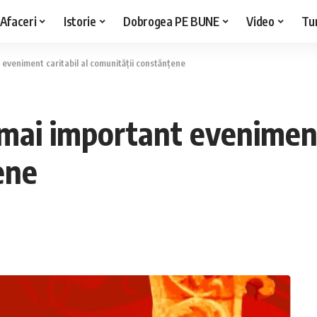
Afaceri
Istorie
Dobrogea PE BUNE
Video
Tu
t eveniment caritabil al comunităţii constănţene
 mai important eveniment 
ene