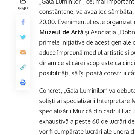
„Gala Luminilor”, cel mai important
SHARE
constănţene, va avea loc sâmbătă, 2
20.00. Evenimentul este organizat 
Muzeul de Artă
şi Asociaţia „Dobr
primele iniţiative de acest gen ale
aduce împreună mediul artistic şi p
dinamice al cărei scop este ca cinci 
posibilităţi, să îşi poată construi c
Concret, „Gala Luminilor” va debut
soliști ai specializării Interpretare
specializării Muzică din cadrul Fac
exhaustivă a peste 60 de lucrări de a
vor fi cumpărate lucrări ale unora di