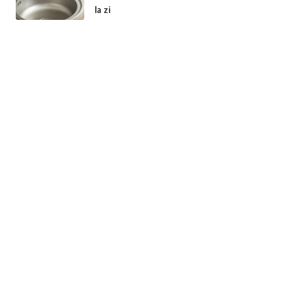
la zi