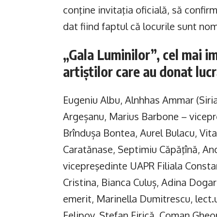
conţine invitaţia oficială, să confi
dat fiind faptul că locurile sunt nom
„Gala Luminilor”, cel mai i
artiştilor care au donat lucr
Eugeniu Albu, Alnhhas Ammar (Siria),
Argeșanu, Marius Barbone – vicepr
Brîndușa Bontea, Aurel Bulacu, Vita
Caratănase, Septimiu Căpăţînă, Anc
vicepreşedinte UAPR Filiala Consta
Cristina, Bianca Culuș, Adina Doga
emerit, Marinella Dumitrescu, lect.u
Felipov, Ștefan Firică, Coman Ghe