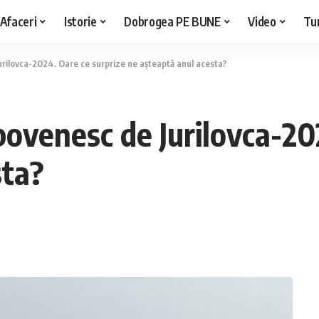
Afaceri
Istorie
Dobrogea PE BUNE
Video
Tu
Jurilovca-2024. Oare ce surprize ne așteaptă anul acesta?
ipovenesc de Jurilovca-20
sta?