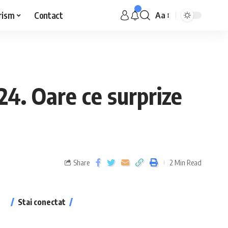
rism
Contact
Aa
24. Oare ce surprize
Share
2 Min Read
Stai conectat