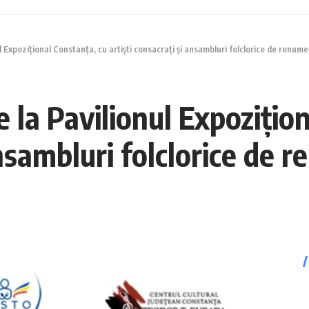
ul Expozițional Constanța, cu artiști consacrați și ansambluri folclorice de renume
e la Pavilionul Expozițio
ansambluri folclorice de 