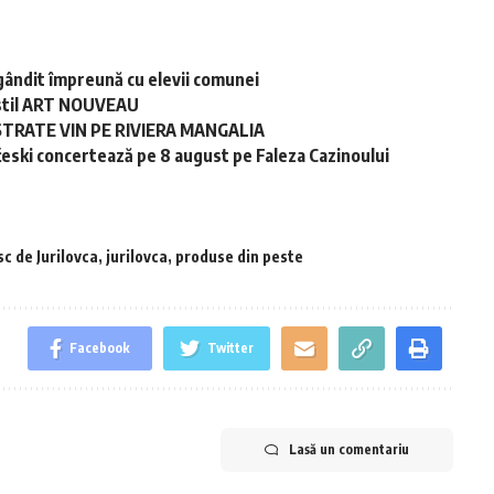
gândit împreună cu elevii comunei
în stil ART NOUVEAU
STRATE VIN PE RIVIERA MANGALIA
ski concertează pe 8 august pe Faleza Cazinoului
c de Jurilovca
,
jurilovca
,
produse din peste
Facebook
Twitter
Lasă un comentariu