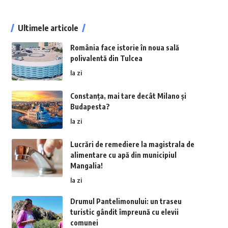
Ultimele articole
România face istorie în noua sală
polivalentă din Tulcea
la zi
Constanța, mai tare decât Milano și
Budapesta?
la zi
Lucrări de remediere la magistrala de
alimentare cu apă din municipiul
Mangalia!
la zi
Drumul Pantelimonului: un traseu
turistic gândit împreună cu elevii
comunei