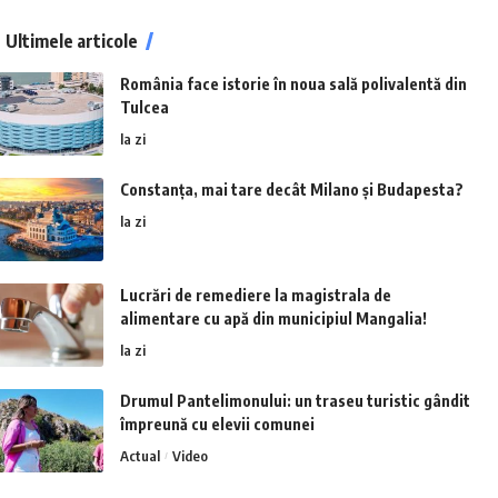
Ultimele articole
România face istorie în noua sală polivalentă din
Tulcea
la zi
Constanța, mai tare decât Milano și Budapesta?
la zi
Lucrări de remediere la magistrala de
alimentare cu apă din municipiul Mangalia!
la zi
Drumul Pantelimonului: un traseu turistic gândit
împreună cu elevii comunei
Actual
Video