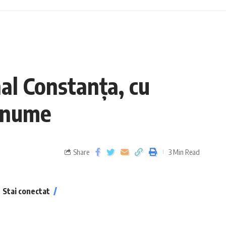
nal Constanța, cu
renume
Share
3 Min Read
Stai conectat