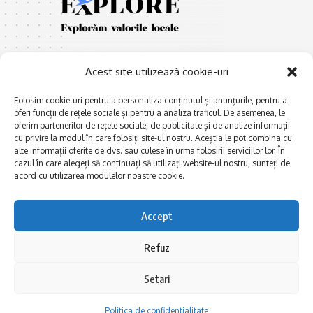
Acest site utilizează cookie-uri
Folosim cookie-uri pentru a personaliza conținutul și anunțurile, pentru a
oferi funcții de rețele sociale și pentru a analiza traficul. De asemenea, le
oferim partenerilor de rețele sociale, de publicitate și de analize informații
E
Afaceri și meșteșuguri
xplorăm Dobrogea,
cu privire la modul în care folosiți site-ul nostru. Aceștia le pot combina cu
Explorăm valorile locale:
alte informații oferite de dvs. sau culese în urma folosirii serviciilor lor. În
Actualitate
Deltă, Litoral, cele mai mari
cazul în care alegeți să continuați să utilizați website-ul nostru, sunteți de
Dobrogea PE BUNE
lacuri, cele mai vechi orașe,
acord cu utilizarea modulelor noastre cookie.
biserici și mănăstiri, cele mai
Istorie și civilizaţie
multe etnii, CELE MAI
La Drum cu Ada
Accept
FRUMOASE POVEȘTI.
Haideți în călătorie cu noi!
Politica de confidentialitate
Refuz
Setari
Follow US
Politica de confidentialitate