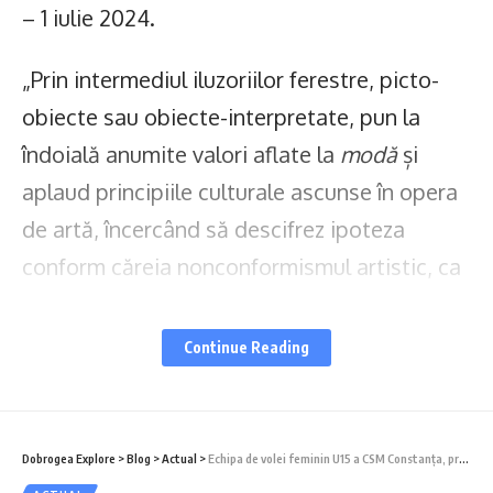
– 1 iulie 2024.
„Prin intermediul iluzoriilor ferestre, picto-
obiecte sau obiecte-interpretate, pun la
îndoială anumite valori aflate la
modă
și
aplaud principiile culturale ascunse în opera
de artă, încercând să descifrez ipoteza
conform căreia nonconformismul artistic, ca
formă de exprimare ori atitudine, conține o
armonie spirituală mascată și nu frivolă.
Continue Reading
Dincolo de aceasta, este o împotrivire față
de diletantismul în artele vizuale, al gândirii
de masă, comună, permisivă, general
Dobrogea Explore
>
Blog
>
Actual
>
Echipa de volei feminin U15 a CSM Constanța, printre cele mai bune trei echipe din România
valabilă și unde se confundă acceptarea față