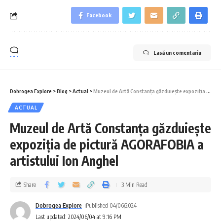
Facebook
Lasă un comentariu
Dobrogea Explore
>
Blog
>
Actual
>
Muzeul de Artă Constanța găzduiește expoziția de pictură AGORAFOBIA a artistului Ion Anghel
ACTUAL
Muzeul de Artă Constanța găzduiește
expoziția de pictură AGORAFOBIA a
artistului Ion Anghel
Share
3 Min Read
Dobrogea Explore
Published 04/06/2024
Last updated: 2024/06/04 at 9:16 PM