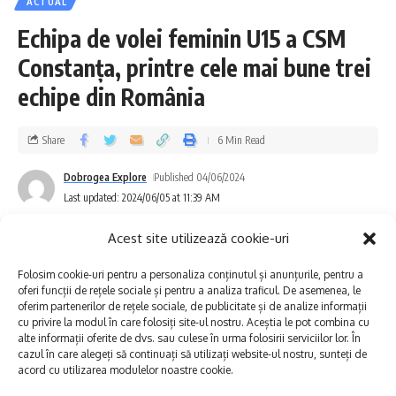
ACTUAL
de cei care au neajunsuri cu acceptarea față
Echipa de volei feminin U15 a CSM
de cei care produc neajunsuri. Filotinia nu
Constanța, printre cele mai bune trei
este simililară cu încurajarea necondiționată,
echipe din România
ci o investiție în cei fără șansă care
Share
6 Min Read
demonstrează dorința de evoluție bazată pe
muncă. Este și face trimitere la studiu,
Dobrogea Explore
Published 04/06/2024
Last updated: 2024/06/05 at 11:39 AM
chibzuință, introspecție, documentare,
raportare, neliniște creatoare și inteligență
Acest site utilizează cookie-uri
plastică.
Folosim cookie-uri pentru a personaliza conținutul și anunțurile, pentru a
oferi funcții de rețele sociale și pentru a analiza traficul. De asemenea, le
oferim partenerilor de rețele sociale, de publicitate și de analize informații
cu privire la modul în care folosiți site-ul nostru. Aceștia le pot combina cu
alte informații oferite de dvs. sau culese în urma folosirii serviciilor lor. În
cazul în care alegeți să continuați să utilizați website-ul nostru, sunteți de
acord cu utilizarea modulelor noastre cookie.