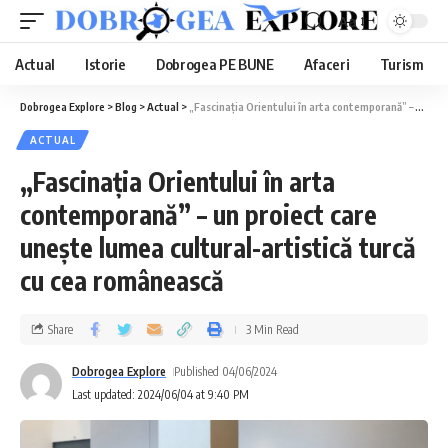
Aa
Actual
Istorie
Dobrogea PE BUNE
Afaceri
Turism
Dobrogea Explore
>
Blog
>
Actual
>
„Fascinația Orientului în arta contemporană” – un proiect care unește lumea cultural-artistică turcă cu cea românească
ACTUAL
„Fascinația Orientului în arta
contemporană” – un proiect care
unește lumea cultural-artistică turcă
cu cea românească
Share
3 Min Read
Dobrogea Explore
Published 04/06/2024
Last updated: 2024/06/04 at 9:40 PM