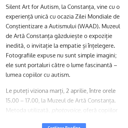
Silent Art for Autism, la Constanța, vine cu o
experiență unică cu ocazia Zilei Mondiale de
Conștientizare a Autismului (WAAD). Muzeul
de Artă Constanța găzduiește o expoziție
inedită, o invitație la empatie și înțelegere.
Fotografiile expuse nu sunt simple imagini;
ele sunt portaluri către o lume fascinantă –
lumea copiilor cu autism.
Le puteți viziona marți, 2 aprilie, între orele
15.00 – 17.00, la Muzeul de Artă Constanța.
Metoda utilizată,
photovoice
, oferă copiilor
cu autism o voce proprie. Fotografiile devin
Continue Reading