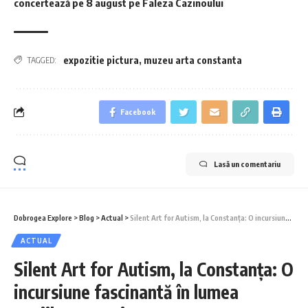
concertează pe 8 august pe Faleza Cazinoului
expozitie pictura
,
muzeu arta constanta
TAGGED:
Facebook
Lasă un comentariu
Dobrogea Explore
>
Blog
>
Actual
>
Silent Art for Autism, la Constanța: O incursiune fascinantă în lumea copiilor cu autism
ACTUAL
Silent Art for Autism, la Constanța: O
incursiune fascinantă în lumea