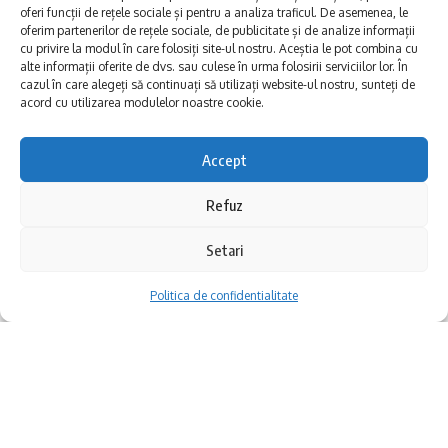
această zi prin realizarea unei expoziții unice,
oferi funcții de rețele sociale și pentru a analiza traficul. De asemenea, le
oferim partenerilor de rețele sociale, de publicitate și de analize informații
fiecare fotografie fiind realizată de copiii cu
cu privire la modul în care folosiți site-ul nostru. Aceștia le pot combina cu
alte informații oferite de dvs. sau culese în urma folosirii serviciilor lor. În
autism. Vă promitem că va fi o experiență
cazul în care alegeți să continuați să utilizați website-ul nostru, sunteți de
acord cu utilizarea modulelor noastre cookie.
captivantă și emoționantă, oferind o
perspectivă unică asupra lumii lor.
Accept
Silent Art for Autism, la Constanța:
Refuz
Competiții intense pentru CSM-Constanța,
Descriere
ultima săptămână a lunii martie, în ligile de
Setari
baschet, handbal, volei și rugby, la seniori,
Această expoziție îndrăznește să aducă în
Politica de confidentialitate
tineret și juniori.
prim-plan viziunea unică și sensibilitatea
artistică a copiilor cu autism, oferind
privitorilor o incursiune captivantă în lumea
Cuprins
lor interioară. Fiecare fotografie este o
Baschet senioare