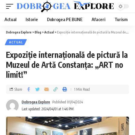
Aa
Actual
Istorie
Dobrogea PE BUNE
Afaceri
Turism
Dobrogea Explore
>
Blog
>
Actual
>
Expoziție internațională de pictură la Muzeul de Artă Constanța: „ART no limit!”
ACTUAL
Expoziție internațională de pictură la
Muzeul de Artă Constanța: „ART no
limit!”
Share
1 Min Read
Dobrogea Explore
Published 01/04/2024
Last updated: 2024/04/01 at 1:46 PM