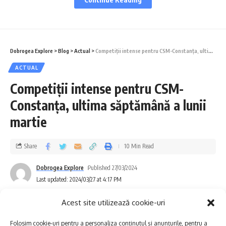
instrumente de exprimare, dezvăluind
publicului lumea lor interioară.
În fiecare an, pe data de 2 aprilie este
Dobrogea Explore
>
Blog
>
Actual
>
Competiții intense pentru CSM-Constanța, ultima săptămână a lunii martie
marcată Ziua Mondială de Conștientizare a
ACTUAL
Autismului (WAAD) cu scopul de a sublinia
Competiții intense pentru CSM-
necesitatea de a contribui la creșterea
Constanța, ultima săptămână a lunii
nivelului de informare privind această
martie
problemă de sănătate, a simptomelor și
Share
10 Min Read
manifestărilor ei astfel încât persoanele care
suferă de autism să fie integrate în sistemul
Dobrogea Explore
Published 27/03/2024
Last updated: 2024/03/27 at 4:17 PM
educațional și social.
Acest site utilizează cookie-uri
Campania Music for Autism va marca
Folosim cookie-uri pentru a personaliza conținutul și anunțurile, pentru a