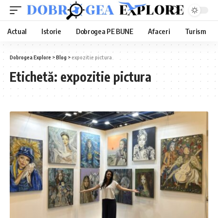
Actual
Istorie
Dobrogea PE BUNE
Afaceri
Turism
Dobrogea Explore
>
Blog
>
expozitie pictura
Etichetă:
expozitie pictura