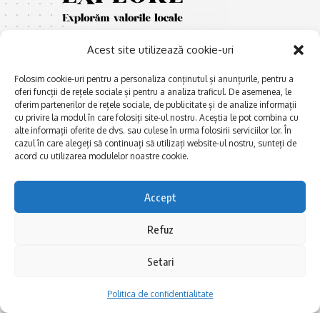
Acest site utilizează cookie-uri
Folosim cookie-uri pentru a personaliza conținutul și anunțurile, pentru a
oferi funcții de rețele sociale și pentru a analiza traficul. De asemenea, le
oferim partenerilor de rețele sociale, de publicitate și de analize informații
cu privire la modul în care folosiți site-ul nostru. Aceștia le pot combina cu
E
Afaceri și meșteșuguri
xplorăm Dobrogea,
alte informații oferite de dvs. sau culese în urma folosirii serviciilor lor. În
Explorăm valorile locale:
cazul în care alegeți să continuați să utilizați website-ul nostru, sunteți de
Actualitate
Deltă, Litoral, cele mai mari
acord cu utilizarea modulelor noastre cookie.
Dobrogea PE BUNE
lacuri, cele mai vechi orașe,
biserici și mănăstiri, cele mai
Istorie și civilizaţie
Accept
multe etnii, CELE MAI
La Drum cu Ada
FRUMOASE POVEȘTI.
Refuz
Haideți în călătorie cu noi!
Politica de confidentialitate
Setari
Follow US
Politica de confidentialitate
Realizat de SMDG.Ro