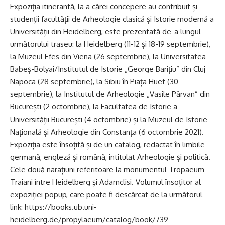
Expoziția itinerantă, la a cărei concepere au contribuit și
studenții facultății de Arheologie clasică și Istorie modernă a
Universității din Heidelberg, este prezentată de-a lungul
următorului traseu: la Heidelberg (11-12 și 18-19 septembrie),
la Muzeul Efes din Viena (26 septembrie), la Universitatea
Babeș-Bolyai/Institutul de Istorie „George Barițiu” din Cluj
Napoca (28 septembrie), la Sibiu în Piața Huet (30
septembrie), la Institutul de Arheologie „Vasile Pârvan” din
București (2 octombrie), la Facultatea de Istorie a
Universității București (4 octombrie) și la Muzeul de Istorie
Națională și Arheologie din Constanța (6 octombrie 2021).
Expoziția este însoțită și de un catalog, redactat în limbile
germană, engleză și română, intitulat Arheologie și politică.
Cele două narațiuni referitoare la monumentul Tropaeum
Traiani între Heidelberg și Adamclisi. Volumul însoțitor al
expoziției pop­up, care poate fi descărcat de la următorul
link: https://books.ub.uni-
heidelberg.de/propylaeum/catalog/book/739