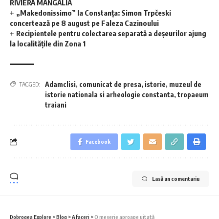
RIVIERA MANGALIA
„Makedonissimo” la Constanța: Simon Trpčeski
concertează pe 8 august pe Faleza Cazinoului
Recipientele pentru colectarea separată a deșeurilor ajung
la localitățile din Zona 1
Adamclisi
,
comunicat de presa
,
istorie
,
muzeul de
TAGGED:
istorie nationala si arheologie constanta
,
tropaeum
traiani
Facebook
Lasă un comentariu
Dobrogea Explore
>
Blog
>
Afaceri
>
O meserie aproape uitată