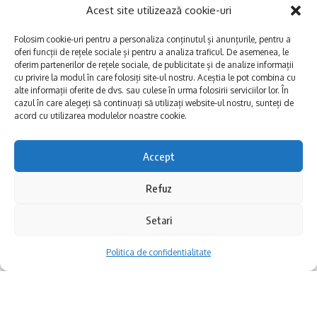
lacul razelm
,
lipoveni
,
stuf
TAGGED:
Acest site utilizează cookie-uri
Folosim cookie-uri pentru a personaliza conținutul și anunțurile, pentru a
oferi funcții de rețele sociale și pentru a analiza traficul. De asemenea, le
Facebook
oferim partenerilor de rețele sociale, de publicitate și de analize informații
cu privire la modul în care folosiți site-ul nostru. Aceștia le pot combina cu
alte informații oferite de dvs. sau culese în urma folosirii serviciilor lor. În
cazul în care alegeți să continuați să utilizați website-ul nostru, sunteți de
Lasă un comentariu
acord cu utilizarea modulelor noastre cookie.
Accept
Fostă fortificație romană, Capidava a fost construită în
vremea Împăratului Traian, la începutul secolului II. A fost
Refuz
ridicată pe malul Dunării, într-un loc în care fluviul face un cot
amplu (de aici și toponimul Capidava-„Cetatea de la
Setari
cotitură”). Aflată la aproximativ 50 de kilometri de
Constanța, Capidava este o atracție turistică deosebită
Politica de confidentialitate
pentru Dobrogea. Recent a fost reabilitată cu fonduri
europene și inclusă în circuitul turistic.