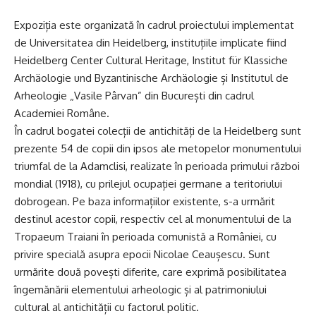
Expoziția este organizată în cadrul proiectului implementat
de Universitatea din Heidelberg, instituțiile implicate fiind
Heidelberg Center Cultural Heritage, Institut für Klassiche
Archäologie und Byzantinische Archäologie și Institutul de
Arheologie „Vasile Pârvan” din București din cadrul
Academiei Române.
În cadrul bogatei colecții de antichități de la Heidelberg sunt
prezente 54 de copii din ipsos ale metopelor monumentului
triumfal de la Adamclisi, realizate în perioada primului război
mondial (1918), cu prilejul ocupației germane a teritoriului
dobrogean. Pe baza informațiilor existente, s-a urmărit
destinul acestor copii, respectiv cel al monumentului de la
Tropaeum Traiani în perioada comunistă a României, cu
privire specială asupra epocii Nicolae Ceaușescu. Sunt
urmărite două povești diferite, care exprimă posibilitatea
îngemănării elementului arheologic și al patrimoniului
cultural al antichității cu factorul politic.