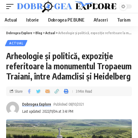
Aa
Actual
Istorie
Dobrogea PE BUNE
Afaceri
Turism
Dobrogea Explore
>
Blog
>
Actual
>
Arheologie și politică, expoziție referitoare la monumentul Tropaeum Traiani, între Adamclisi și Heidelberg
ACTUAL
Arheologie și politică, expoziție
referitoare la monumentul Tropaeum
Traiani, între Adamclisi și Heidelberg
Share
3 Min Read
Dobrogea Explore
Published 08/10/2021
Last updated: 2022/11/04 at 3:41 PM