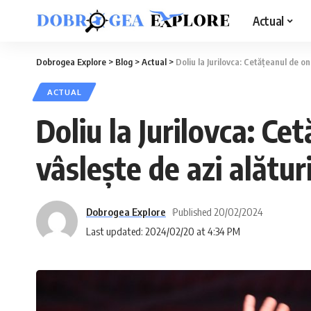
Actual
Dobrogea Explore
>
Blog
>
Actual
>
Doliu la Jurilovca: Cetăţeanul de o
ACTUAL
Doliu la Jurilovca: Ce
vâslește de azi alătur
Dobrogea Explore
Published 20/02/2024
Last updated: 2024/02/20 at 4:34 PM