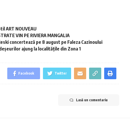
în stil ART NOUVEAU
STRATE VIN PE RIVIERA MANGALIA
ski concertează pe 8 august pe Faleza Cazinoului
șeurilor ajung la localitățile din Zona 1
Facebook
Twitter
Lasă un comentariu