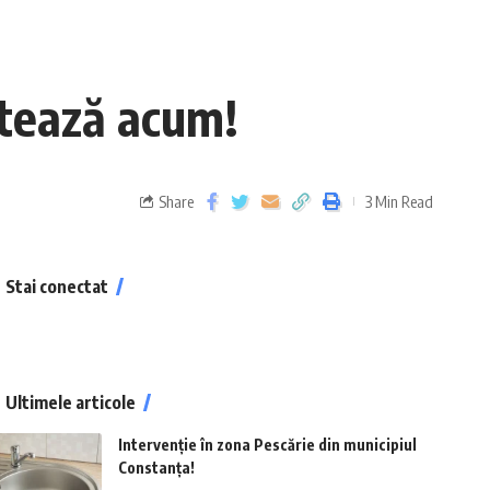
otează acum!
Share
3 Min Read
Stai conectat
Ultimele articole
Intervenție în zona Pescărie din municipiul
Constanța!