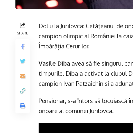
Doliu la Jurilovca: Cetăţeanul de on
SHARE
campion olimpic al României la caiac
Împărăția Cerurilor.
Vasile Dîba
avea să fie singurul ca
timpurile. Dîba a activat la clubul 
campion Ivan Patzaichin şi a adunat 
Pensionar, s-a întors să locuiască în
onoare al comunei Jurilovca.