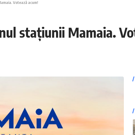
i Mamaia. Votează acum!
anul stațiunii Mamaia. V