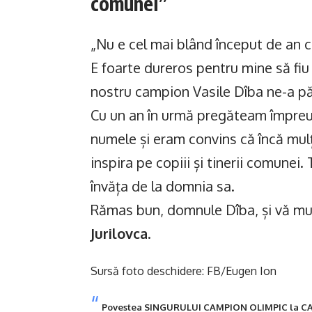
comunei”
„Nu e cel mai blând început de an c
E foarte dureros pentru mine să fiu
nostru campion Vasile Dîba ne-a pă
Cu un an în urmă pregăteam împreun
numele și eram convins că încă mulți
inspira pe copiii și tinerii comunei.
învăța de la domnia sa.
Rămas bun, domnule Dîba, și vă mu
Jurilovca
.
Sursă foto deschidere: FB/Eugen Ion
Povestea SINGURULUI CAMPION OLIMPIC la CAI