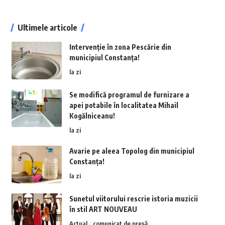
Ultimele articole
Intervenție în zona Pescărie din
municipiul Constanța!
la zi
Se modifică programul de furnizare a
apei potabile în localitatea Mihail
Kogălniceanu!
la zi
Avarie pe aleea Topolog din municipiul
Constanța!
la zi
Sunetul viitorului rescrie istoria muzicii
în stil ART NOUVEAU
Actual
comunicat de presă