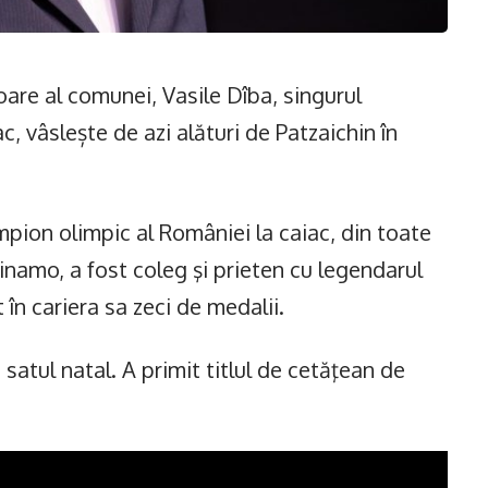
oare al comunei, Vasile Dîba, singurul
, vâslește de azi alături de Patzaichin în
mpion olimpic al României la caiac, din toate
Dinamo, a fost coleg şi prieten cu legendarul
în cariera sa zeci de medalii.
 satul natal. A primit titlul de cetăţean de