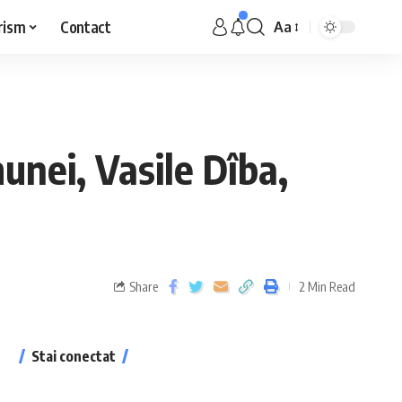
rism
Contact
Aa
unei, Vasile Dîba,
Share
2 Min Read
Stai conectat