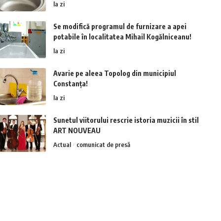
la zi
Se modifică programul de furnizare a apei
potabile în localitatea Mihail Kogălniceanu!
la zi
Avarie pe aleea Topolog din municipiul
Constanța!
la zi
Sunetul viitorului rescrie istoria muzicii în stil
ART NOUVEAU
Actual
comunicat de presă