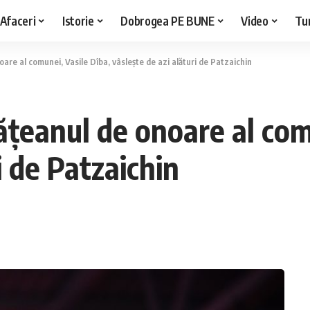
Afaceri
Istorie
Dobrogea PE BUNE
Video
Tu
noare al comunei, Vasile Dîba, vâslește de azi alături de Patzaichin
tăţeanul de onoare al com
i de Patzaichin