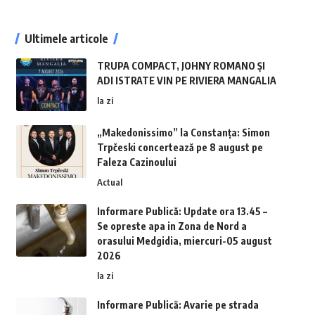
Ultimele articole
TRUPA COMPACT, JOHNY ROMANO ȘI
ADI ISTRATE VIN PE RIVIERA MANGALIA
la zi
„Makedonissimo” la Constanța: Simon
Trpčeski concertează pe 8 august pe
Faleza Cazinoului
Actual
Informare Publică: Update ora 13.45 –
Se opreste apa in Zona de Nord a
orasului Medgidia, miercuri-05 august
2026
la zi
Informare Publică: Avarie pe strada