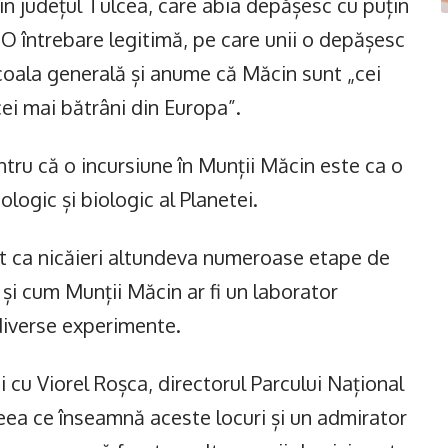
 din județul Tulcea, care abia depășesc cu puțin
 O întrebare legitimă, pe care unii o depășesc
 școala generală și anume că Măcin sunt „cei
 cei mai bătrâni din Europa”.
ntru că o incursiune în Munții Măcin este ca o
ologic și biologic al Planetei.
rat ca nicăieri altundeva numeroase etape de
a și cum Munții Măcin ar fi un laborator
diverse experimente.
 cu Viorel Roșca, directorul Parcului Național
ceea ce înseamnă aceste locuri și un admirator