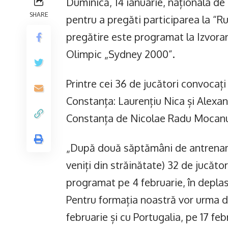
Duminică, 14 ianuarie, naționala d
SHARE
pentru a pregăti participarea la “
pregătire este programat la Izvorani
Olimpic „Sydney 2000”.
Printre cei 36 de jucători convocaț
Constanța: Laurențiu Nica și Alexa
Constanța de Nicolae Radu Mocanu 
„După două săptămâni de antrenament
veniți din străinătate) 32 de jucăto
programat pe 4 februarie, în deplas
Pentru formația noastră vor urma do
februarie și cu Portugalia, pe 17 feb