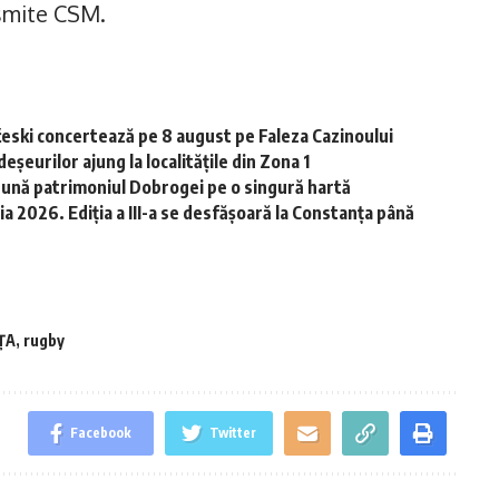
smite CSM.
ski concertează pe 8 august pe Faleza Cazinoului
șeurilor ajung la localitățile din Zona 1
dună patrimoniul Dobrogei pe o singură hartă
 2026. Ediția a III-a se desfășoară la Constanța până
ŢA
,
rugby
Facebook
Twitter