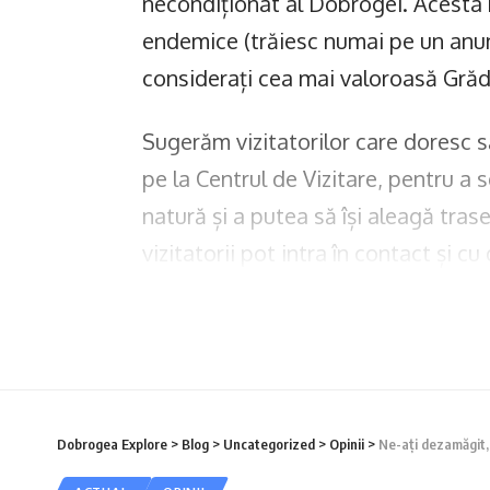
necondiționat al Dobrogei. Acesta n
endemice (trăiesc numai pe un anumi
considerați cea mai valoroasă Grăd
Sugerăm vizitatorilor care doresc s
pe la Centrul de Vizitare, pentru a 
natură și a putea să își aleagă trase
vizitatorii pot intra în contact și c
Dobrogea, prin intermediul expona
Dobrogea Explore
>
Blog
>
Uncategorized
>
Opinii
>
Ne-ați dezamăgit,