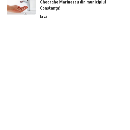
Gheorghe Marinescu din municipiul
Constanța!
la zi