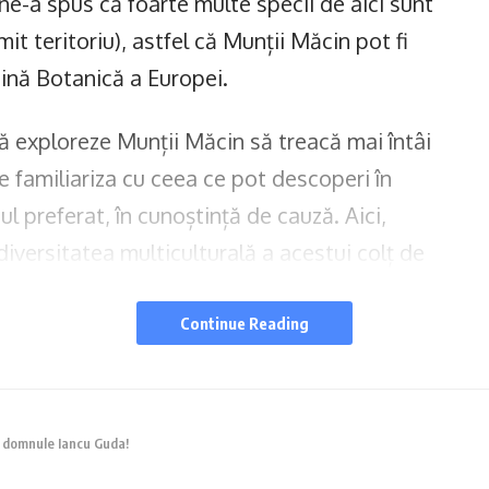
e-a spus că foarte multe specii de aici sunt
t teritoriu), astfel că Munții Măcin pot fi
ină Botanică a Europei.
ă exploreze Munții Măcin să treacă mai întâi
se familiariza cu ceea ce pot descoperi în
ul preferat, în cunoștință de cauză. Aici,
u diversitatea multiculturală a acestui colț de
telor din muzeu.
Continue Reading
 domnule Iancu Guda!