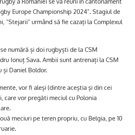
e rugby a României se va reuni în cantonament
Rugby Europe Championship 2024”. Stagiul de
, “Stejarii” urmând să fie cazați la Complexul
i se numără și doi rugbyști de la CSM
ndru Ionuț Sava. Ambii sunt antrenați la CSM
și Daniel Boldor.
e, vor fi aleși (dintre aceștia și din cei
ri, care vor pregăti meciul cu Polonia
are.
uă meciuri pe teren propriu, cu Belgia, pe 10
ruarie.