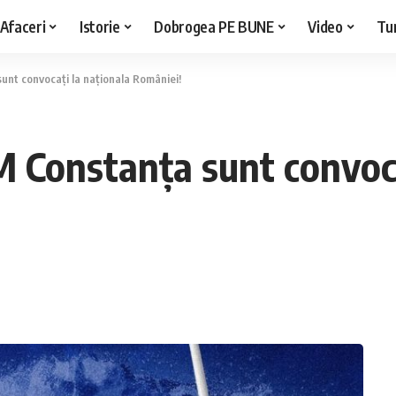
Afaceri
Istorie
Dobrogea PE BUNE
Video
Tu
unt convocați la naționala României!
M Constanța sunt convoca