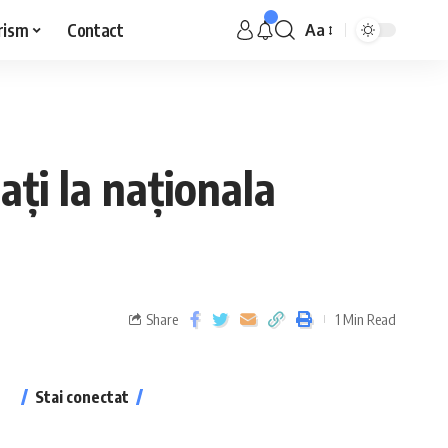
rism
Contact
Aa
ți la naționala
Share
1 Min Read
Stai conectat