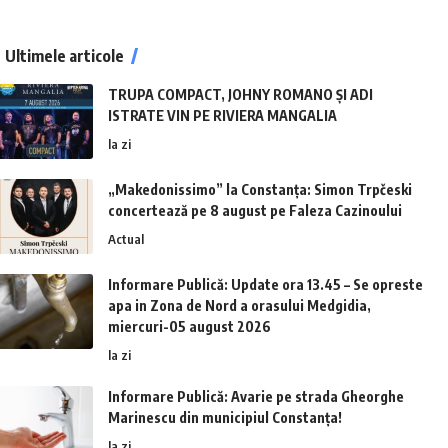
Ultimele articole
TRUPA COMPACT, JOHNY ROMANO ȘI ADI
ISTRATE VIN PE RIVIERA MANGALIA
la zi
„Makedonissimo” la Constanța: Simon Trpčeski
concertează pe 8 august pe Faleza Cazinoului
Actual
Informare Publică: Update ora 13.45 – Se opreste
apa in Zona de Nord a orasului Medgidia,
miercuri-05 august 2026
la zi
Informare Publică: Avarie pe strada Gheorghe
Marinescu din municipiul Constanța!
la zi