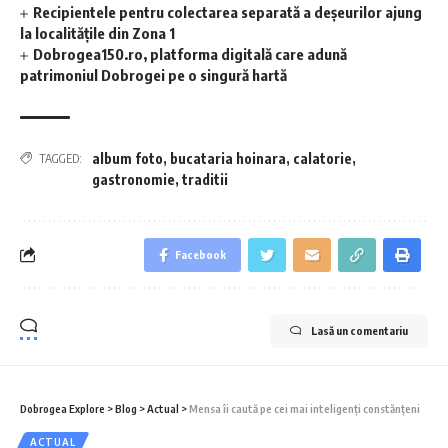
Recipientele pentru colectarea separată a deșeurilor ajung
la localitățile din Zona 1
Dobrogea150.ro, platforma digitală care adună
patrimoniul Dobrogei pe o singură hartă
album foto
,
bucataria hoinara
,
calatorie
,
TAGGED:
gastronomie
,
traditii
Facebook
Lasă un comentariu
Dobrogea Explore
>
Blog
>
Actual
>
Mensa îi caută pe cei mai inteligenți constănțeni
ACTUAL