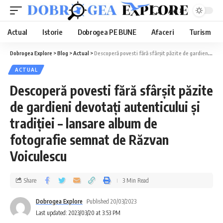
Aa
Actual
Istorie
Dobrogea PE BUNE
Afaceri
Turism
Dobrogea Explore
>
Blog
>
Actual
>
Descoperă povesti fără sfârșit păzite de gardieni devotați autenticului și tradiției – lansare album de fotografie semnat de Răzvan Voiculescu
ACTUAL
Descoperă povesti fără sfârșit păzite
de gardieni devotați autenticului și
tradiției – lansare album de
fotografie semnat de Răzvan
Voiculescu
Share
3 Min Read
Dobrogea Explore
Published 20/03/2023
Last updated: 2023/03/20 at 3:53 PM