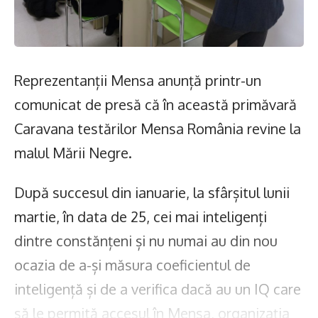
Reprezentanții Mensa anunță printr-un
comunicat de presă că în această primăvară
Caravana testărilor Mensa România revine la
malul Mării Negre.
După succesul din ianuarie, la sfârșitul lunii
martie, în data de 25, cei mai inteligenți
dintre constănțeni și nu numai au din nou
ocazia de a-și măsura coeficientul de
inteligență și de a verifica dacă au un IQ care
să le permită accesul în Mensa, organizația