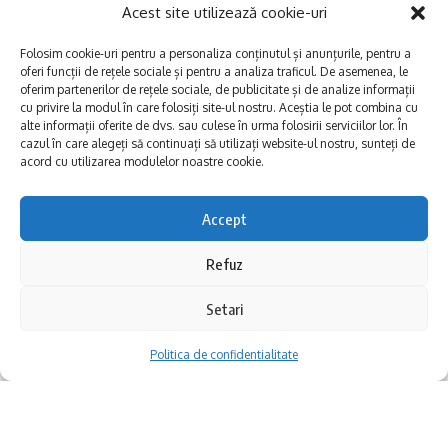
Acest site utilizează cookie-uri
www.mensaromania.ro, secțiunea Testări
Mensa sau la linkul:
Folosim cookie-uri pentru a personaliza conținutul și anunțurile, pentru a
oferi funcții de rețele sociale și pentru a analiza traficul. De asemenea, le
https://mensaromania.ro/testare-mensa-la-
oferim partenerilor de rețele sociale, de publicitate și de analize informații
cu privire la modul în care folosiți site-ul nostru. Aceștia le pot combina cu
constanta-2/.
alte informații oferite de dvs. sau culese în urma folosirii serviciilor lor. În
cazul în care alegeți să continuați să utilizați website-ul nostru, sunteți de
Sunt admise la testare toate persoanele
acord cu utilizarea modulelor noastre cookie.
care au vârsta minimă împlinită de 11 ani.
Accept
Refuz
Setari
Credeţi că muzica poate opri războiul?
Politica de confidentialitate
Aceasta a fost marea întrebare pe care
Vlogerița Ada
(
La drum cu ADA
) i-a adresat-
o solistului formației Alternosfera, Marcel