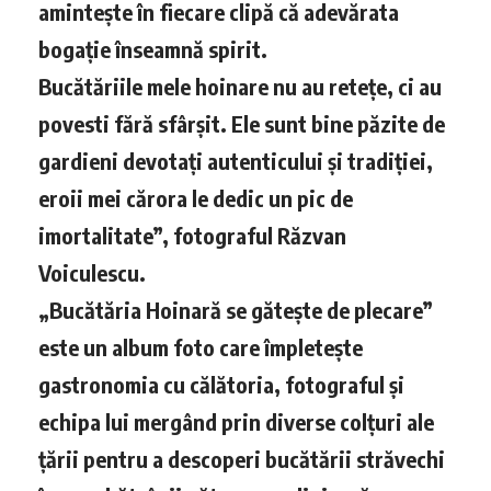
amintește în fiecare clipă că adevărata
bogație înseamnă spirit.
Bucătăriile mele hoinare nu au retețe, ci au
povesti fără sfârșit. Ele sunt bine păzite de
gardieni devotați autenticului și tradiției,
eroii mei cărora le dedic un pic de
imortalitate”, fotograful Răzvan
Voiculescu.
„Bucătăria Hoinară se gătește de plecare”
este un album foto care împletește
gastronomia cu călătoria, fotograful și
echipa lui mergând prin diverse colțuri ale
țării pentru a descoperi bucătării străvechi