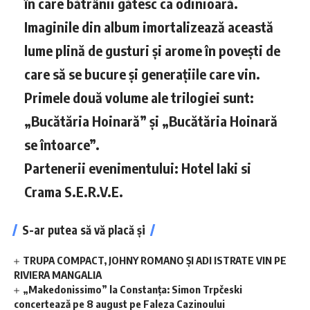
în care bătrânii gătesc ca odinioară.
Imaginile din album imortalizează această
lume plină de gusturi și arome în povești de
care să se bucure și generațiile care vin.
Primele două volume ale trilogiei sunt:
„Bucătăria Hoinară” și „Bucătăria Hoinară
se întoarce”.
Partenerii evenimentului: Hotel Iaki si
Crama S.E.R.V.E.
S-ar putea să vă placă și
TRUPA COMPACT, JOHNY ROMANO ȘI ADI ISTRATE VIN PE
RIVIERA MANGALIA
„Makedonissimo” la Constanța: Simon Trpčeski
concertează pe 8 august pe Faleza Cazinoului