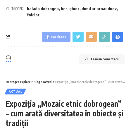
balada dobrogea
,
bes-ghioz
,
dimitar arnauduov
,
TAGGED:
folclor
Facebook
Lasă un comentariu
Dobrogea Explore
>
Blog
>
Actual
>
Expoziția „Mozaic etnic dobrogean” – cum arată diversitatea în obiecte și tradiții
ACTUAL
Expoziția „Mozaic etnic dobrogean”
– cum arată diversitatea în obiecte și
tradiții