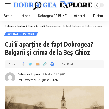
Aa
Actual
Istorie
Dobrogea PE BUNE
Afaceri
Turism
Dobrogea Explore
>
Blog
>
Actual
>
Cui îi aparține de fapt Dobrogea? Bulgarii și crima de la Beș-Ghioz
ACTUAL
ISTORIE
Cui îi aparține de fapt Dobrogea?
Bulgarii și crima de la Beș-Ghioz
Share
5 Min Read
Dobrogea Explore
Published 07/07/2025
Last updated: 2025/07/07 at 8:51 AM