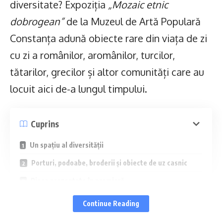
diversitate? Expoziția
„Mozaic etnic
dobrogean”
de la Muzeul de Artă Populară
Constanța adună obiecte rare din viața de zi
cu zi a românilor, aromânilor, turcilor,
tătarilor, grecilor și altor comunități care au
locuit aici de-a lungul timpului.
Cuprins
Un spațiu al diversității
Porturi, podoabe, broderii și obiecte de uz casnic
Piese prezentate în premieră
Deschisă până la finalul verii
Continue Reading