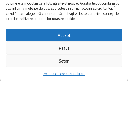
cu privire la modul în care folosiți site-ul nostru. Aceștia le pot combina cu
între oameni, obiceiuri împărtășite și o
alte informații oferite de dvs. sau culese în urma folosirii serviciilor lor. În
cazul în care alegeți să continuați să utilizați website-ul nostru, sunteți de
memorie comună.
acord cu utilizarea modulelor noastre cookie.
Expoziția propune o privire de ansamblu
Accept
asupra acestei moșteniri. Publicul are ocazia
Refuz
să descopere obiecte de patrimoniu care
evidențiază particularitățile fiecărei
Setari
comunități și, în același timp, pun în lumină
KAPITAL și-a deschis oficial porțile pentru
Politica de confidentialitate
firele subtile care leagă aceste culturi între
zecile de mii de fani care au ales să trăiască
ele.
prima ediție a celui mai tare festival din
București. Arena Națională a fost epicentrul
distracției pentru peste 45.000 de
participanți care au dansat și s-au bucurat