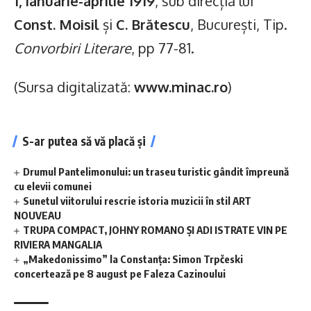
1, ianuarie-aprilie 1919
, sub direcția lui
Const. Moisil
și
C. Brătescu
, București, Tip.
Convorbiri Literare
, pp 77-81.
(Sursa digitalizată:
www.minac.ro
)
S-ar putea să vă placă și
Drumul Pantelimonului: un traseu turistic gândit împreună
cu elevii comunei
Sunetul viitorului rescrie istoria muzicii în stil ART
NOUVEAU
TRUPA COMPACT, JOHNY ROMANO ȘI ADI ISTRATE VIN PE
RIVIERA MANGALIA
„Makedonissimo” la Constanța: Simon Trpčeski
concertează pe 8 august pe Faleza Cazinoului