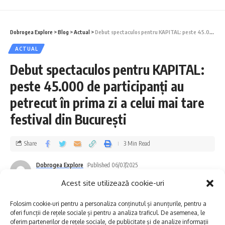
Evenimentul este realizat cu sprijinul
Consiliului Județean Constanța și aduce în
Dobrogea Explore
>
Blog
>
Actual
>
Debut spectaculos pentru KAPITAL: peste 45.000 de participanți au petrecut în prima zi a celui mai tare festival din București
prim-plan o temă centrală pentru identitatea
ACTUAL
regiunii: conviețuirea etnică.
Debut spectaculos pentru KAPITAL:
peste 45.000 de participanți au
Un spațiu al diversității
petrecut în prima zi a celui mai tare
Dobrogea este, de peste un secol, un
festival din București
exemplu rar de coabitare între comunități
Share
3 Min Read
etnice diverse. Români, aromâni, turci, tătari,
greci, bulgari, ruși lipoveni, ucraineni, armeni
Dobrogea Explore
Published 06/07/2025
Last updated: 2025/07/06 at 12:45 PM
și țigani argintari formează un tablou
Acest site utilizează cookie-uri
multicultural care, departe de a fi o simplă
Folosim cookie-uri pentru a personaliza conținutul și anunțurile, pentru a
oferi funcții de rețele sociale și pentru a analiza traficul. De asemenea, le
ilustrare a toleranței, reflectă legături reale
oferim partenerilor de rețele sociale, de publicitate și de analize informații