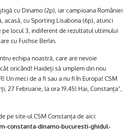
tigă cu Dinamo (2p), iar campioana României
ă, acasă, cu Sporting Lisabona (6p), atunci
pe locul 3, indiferent de rezultatul ultimului
sare cu Fuchse Berlin.
tru echipa noastră, care are nevoie
ecât oricând! Haideți să umplem din nou
! Un meci de a fi sau a nu fi în Europa! CSM
, 27 Februarie, la ora 19.45! Hai, Constanța”,
de pe site-ul CSM Constanța de aici:
m-constanta-dinamo-bucuresti-ghidul-