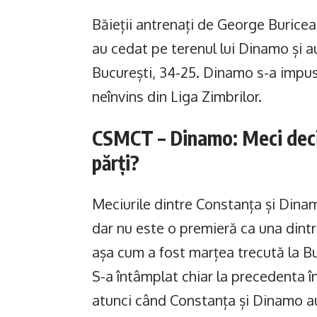
Băieții antrenați de George Buricea
au cedat pe terenul lui Dinamo și au
București, 34-25. Dinamo s-a impus 
neînvins din Liga Zimbrilor.
CSMCT – Dinamo: Meci decis
părți?
Meciurile dintre Constanța și Dinam
dar nu este o premieră ca una dintr
așa cum a fost marțea trecută la Bu
S-a întâmplat chiar la precedenta în
atunci când Constanța și Dinamo au o