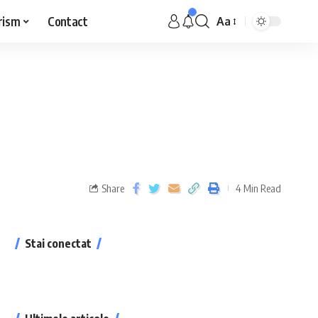
rism
Contact
Aa
!
Share
4 Min Read
Stai conectat