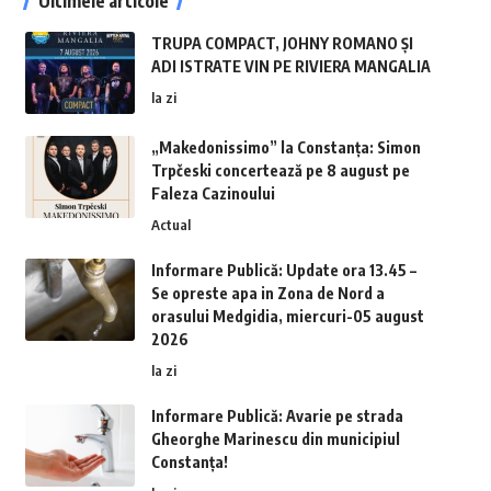
Ultimele articole
TRUPA COMPACT, JOHNY ROMANO ȘI
ADI ISTRATE VIN PE RIVIERA MANGALIA
la zi
„Makedonissimo” la Constanța: Simon
Trpčeski concertează pe 8 august pe
Faleza Cazinoului
Actual
Informare Publică: Update ora 13.45 –
Se opreste apa in Zona de Nord a
orasului Medgidia, miercuri-05 august
2026
la zi
Informare Publică: Avarie pe strada
Gheorghe Marinescu din municipiul
Constanța!