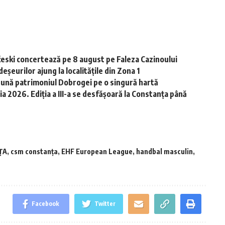
ski concertează pe 8 august pe Faleza Cazinoului
șeurilor ajung la localitățile din Zona 1
dună patrimoniul Dobrogei pe o singură hartă
 2026. Ediția a III-a se desfășoară la Constanța până
ŢA
,
csm constanța
,
EHF European League
,
handbal masculin
,
Facebook
Twitter