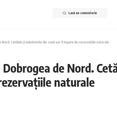
Lasă un comentariu
Nord. Cetățile și mănăstirile din zonă vor fi legate de rezervațiile naturale
n Dobrogea de Nord. Cetăț
rezervațiile naturale