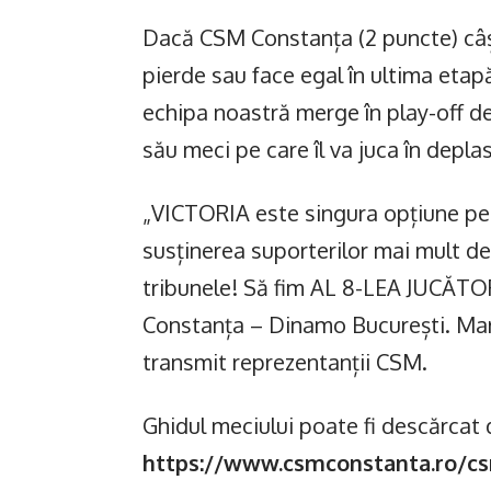
Dacă CSM Constanța (2 puncte) câș
pierde sau face egal în ultima etap
echipa noastră merge în play-off de 
său meci pe care îl va juca în depla
„VICTORIA este singura opțiune pen
susținerea suporterilor mai mult d
tribunele! Să fim AL 8-LEA JUCĂTOR
Constanța – Dinamo București. Marți
transmit reprezentanții CSM.
Ghidul meciului poate fi descărcat 
https://www.csmconstanta.ro/cs