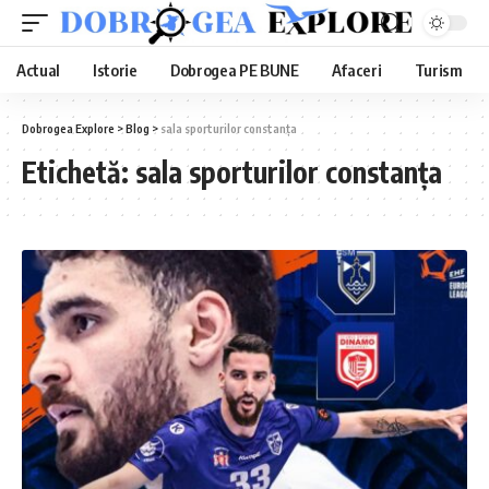
Actual
Istorie
Dobrogea PE BUNE
Afaceri
Turism
Dobrogea Explore
>
Blog
>
sala sporturilor constanța
Etichetă:
sala sporturilor constanța