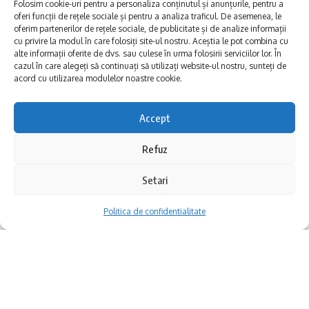
Folosim cookie-uri pentru a personaliza conținutul și anunțurile, pentru a
Handbal seniori
oferi funcții de rețele sociale și pentru a analiza traficul. De asemenea, le
oferim partenerilor de rețele sociale, de publicitate și de analize informații
Handbal juniori
cu privire la modul în care folosiți site-ul nostru. Aceștia le pot combina cu
alte informații oferite de dvs. sau culese în urma folosirii serviciilor lor. În
Handbal tineret
cazul în care alegeți să continuați să utilizați website-ul nostru, sunteți de
acord cu utilizarea modulelor noastre cookie.
CSM Constanța / Octombrie 2024 / Săptămâna 3:
Baschet feminin FIBA
Accept
Activitate artistică la Muzeul de Artă: Muzeul
Baschet masculin FIBA
Refuz
de Artă Constanța întâmpină
Școala
Baschet feminin LNBF
altfel
și
Săptămâna verde
cu ateliere de
Baschet masculin LNBM
Setari
creație pentru elevii mari și mici.
Baschet masculin U16
Politica de confidentialitate
CSM Constanța / Octombrie 2024 / Săptămâna 3:
Haltere
Cuprins
Scrimă
Atelier nr. 1
Judo
Atelier nr. 2