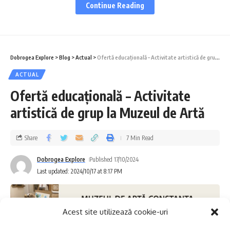
Continue Reading
este, ca de obicei, notabilă. După Elena
Zaharia la Europenele de tenis de masă, este
rândul lui Carol Popa să ne rețină atenția cu
Dobrogea Explore
>
Blog
>
Actual
>
Ofertă educațională – Activitate artistică de grup la Muzeul de Artă
participarea sa la Campionatul Mondial de
ACTUAL
Triatlon!
Ofertă educațională – Activitate
artistică de grup la Muzeul de Artă
Cuprins
Volei senioare
Share
7 Min Read
Volei junioare U19
Dobrogea Explore
Published 17/10/2024
Last updated: 2024/10/17 at 8:17 PM
Volei juniori U19
Rugby
Handbal seniori EHF EL
Acest site utilizează cookie-uri
CSM Constanța / Octombrie 2024 / Săptămâna 3: