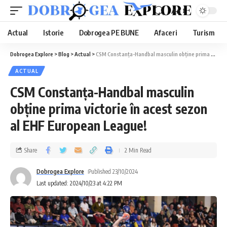
Aa
Actual
Istorie
Dobrogea PE BUNE
Afaceri
Turism
Dobrogea Explore
>
Blog
>
Actual
>
CSM Constanța-Handbal masculin obține prima victorie în acest sezon al EHF European League!
ACTUAL
CSM Constanța-Handbal masculin
obține prima victorie în acest sezon
al EHF European League!
Share
2 Min Read
Dobrogea Explore
Published 23/10/2024
Last updated: 2024/10/23 at 4:22 PM