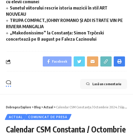
cu elevii comunei
Sunetul viitorului rescrie istoria muzicii în stil ART
NOUVEAU
TRUPA COMPACT, JOHNY ROMANO ȘI ADI ISTRATE VIN PE
RIVIERA MANGALIA
„Makedonissimo” la Constanța: Simon Trpčeski
concertează pe 8 august pe Faleza Cazinoului
Facebook
Lasă un comentariu
Dobrogea Explore
>
Blog
>
Actual
>
Calendar CSM Constanța / Octombrie 2024 / Săptămâna 3
ACTUAL
COMUNICAT DE PRESĂ
Calendar CSM Constanța / Octombrie