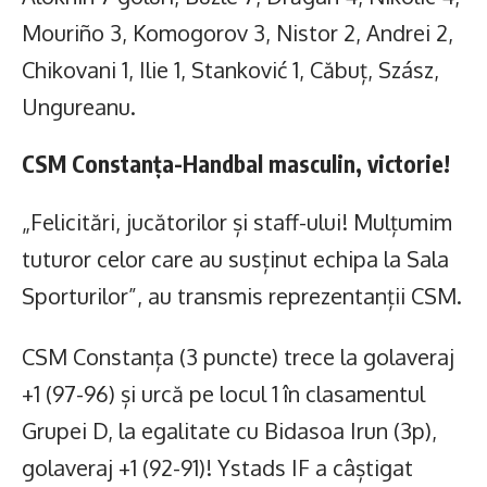
Mouriño 3, Komogorov 3, Nistor 2, Andrei 2,
Chikovani 1, Ilie 1, Stanković 1, Căbuț, Szász,
Ungureanu.
CSM Constanța-Handbal masculin, victorie!
„Felicitări, jucătorilor și staff-ului! Mulțumim
tuturor celor care au susținut echipa la Sala
Sporturilor”, au transmis reprezentanții CSM.
CSM Constanța (3 puncte) trece la golaveraj
+1 (97-96) și urcă pe locul 1 în clasamentul
Grupei D, la egalitate cu Bidasoa Irun (3p),
golaveraj +1 (92-91)! Ystads IF a câștigat