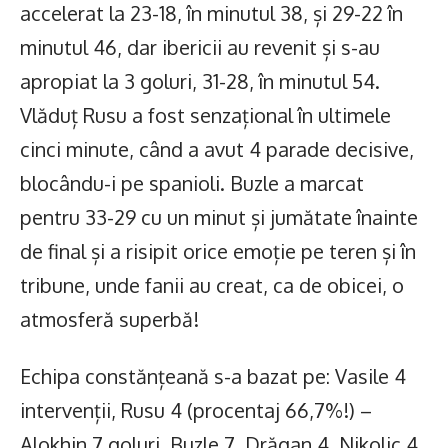
accelerat la 23-18, în minutul 38, și 29-22 în
minutul 46, dar ibericii au revenit și s-au
apropiat la 3 goluri, 31-28, în minutul 54.
Vlăduț Rusu a fost senzațional în ultimele
cinci minute, când a avut 4 parade decisive,
blocându-i pe spanioli. Buzle a marcat
pentru 33-29 cu un minut și jumătate înainte
de final și a risipit orice emoție pe teren și în
tribune, unde fanii au creat, ca de obicei, o
atmosferă superbă!
Echipa constănțeană s-a bazat pe: Vasile 4
intervenții, Rusu 4 (procentaj 66,7%!) –
Alokhin 7 goluri, Buzle 7, Drăgan 4, Nikolic 4,