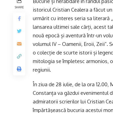
Bucurie și nerăbdare în rândul pasio
SHARE
istoricul Cristian Cealera a făcut u
urmărit cu interes seria sa literară 
lansarea ultimei sale cărți, acest t
nouă epocă și aventură într-un volu
volumul IV – Oamenii, Eroii, Zeii”. 
o colecție de scurte istorii și lege
mitologia se împletesc armonios, o
regiunii.
În ziua de 28 iulie, de la ora 12.00,
Constanța va găzdui evenimentul de 
admiratorii scrierilor lui Cristian C
împărtășească bucuria acestui mome