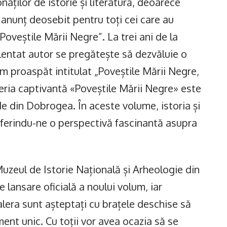
naților de istorie și literatură, deoarece
n anunț deosebit pentru toți cei care au
„Poveștile Mării Negre”. La trei ani de la
alentat autor se pregătește să dezvăluie o
m proaspăt intitulat „Poveștile Mării Negre,
Seria captivantă «Poveștile Mării Negre» este
nde din Dobrogea. În aceste volume, istoria și
ferindu-ne o perspectivă fascinantă asupra
 Muzeul de Istorie Națională și Arheologie din
lansare oficială a noului volum, iar
ealera sunt așteptați cu brațele deschise să
nt unic. Cu toții vor avea ocazia să se