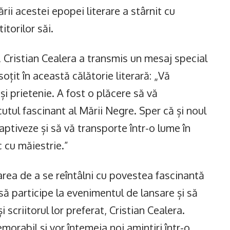
ii acestei epopei literare a stârnit cu
itorilor săi.
, Cristian Cealera a transmis un mesaj special
nsoțit în această călătorie literară: „Vă
și prietenie. A fost o plăcere să vă
utul fascinant al Mării Negre. Sper că și noul
captiveze și să vă transporte într-o lume în
c cu măiestrie.”
area de a se reîntâlni cu povestea fascinantă
i să participe la evenimentul de lansare și să
i scriitorul lor preferat, Cristian Cealera.
orabil și vor întemeia noi amintiri într-o