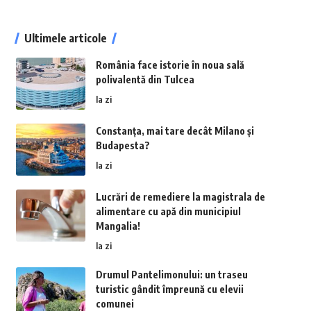
Ultimele articole
România face istorie în noua sală
polivalentă din Tulcea
la zi
Constanța, mai tare decât Milano și
Budapesta?
la zi
Lucrări de remediere la magistrala de
alimentare cu apă din municipiul
Mangalia!
la zi
Drumul Pantelimonului: un traseu
turistic gândit împreună cu elevii
comunei