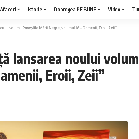
Afaceri
Istorie
Dobrogea PE BUNE
Video
Tu
ului volum „Poveștile Mării Negre, volumul IV – Oamenii, Eroii, Zeii”
ță lansarea noului volum
menii, Eroii, Zeii”