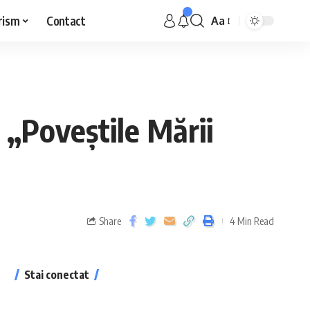
rism
Contact
Aa
 „Poveștile Mării
Share
4 Min Read
Stai conectat