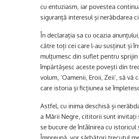
cu entuziasm, iar povestea continuăr
siguranță interesul și nerăbdarea cit
În declarația sa cu ocazia anunțului
către toți cei care l-au susținut și î
mulțumesc din suflet pentru sprijin 
împărtășesc aceste povești din trec
volum, ‘Oamenii, Eroii, Zeii’, să vă 
care istoria și ficțiunea se împletes
Astfel, cu inima deschisă și nerăbd
a Mării Negre, cititorii sunt invitaț
se bucure de întâlnirea cu istoricul ș
Împreună, vor sărbători trecutul mem