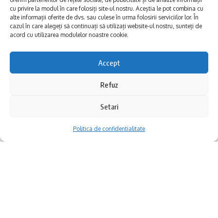
cu privire la modul în care folosiți site-ul nostru. Aceștia le pot combina cu
alte informații oferite de dvs. sau culese în urma folosirii serviciilor lor. În
cazul în care alegeți să continuați să utilizați website-ul nostru, sunteți de
acord cu utilizarea modulelor noastre cookie.
Știi cine veghează Constanța de 160 de
Accept
ani?
Refuz
Nu vorbim despre statui sau legende urbane.
Setari
Ci despre o icoană rară, din 1864, care-i
înfățișează pe Sfinții Constantin și Elena –
Politica de confidentialitate
patronii spirituali ai orașului.
E expusă zilele acestea la Muzeul de Artă
Populară din Constanța și e, realmente, o
bijuterie.