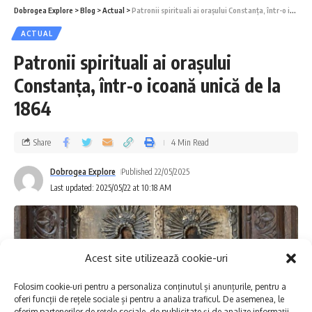
Dobrogea Explore
>
Blog
>
Actual
>
Patronii spirituali ai orașului Constanța, într-o icoană unică de la 1864
ACTUAL
Patronii spirituali ai orașului
Constanța, într-o icoană unică de la
1864
Share
4 Min Read
Dobrogea Explore
Published 22/05/2025
Last updated: 2025/05/22 at 10:18 AM
Acest site utilizează cookie-uri
Folosim cookie-uri pentru a personaliza conținutul și anunțurile, pentru a
oferi funcții de rețele sociale și pentru a analiza traficul. De asemenea, le
oferim partenerilor de rețele sociale, de publicitate și de analize informații