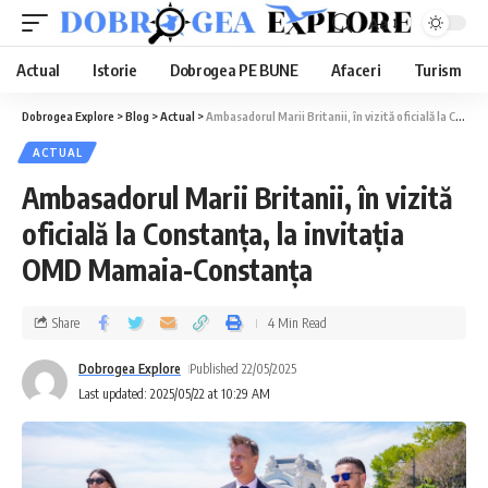
Aa
Actual
Istorie
Dobrogea PE BUNE
Afaceri
Turism
Dobrogea Explore
>
Blog
>
Actual
>
Ambasadorul Marii Britanii, în vizită oficială la Constanța, la invitația OMD Mamaia-Constanța
ACTUAL
Ambasadorul Marii Britanii, în vizită
oficială la Constanța, la invitația
OMD Mamaia-Constanța
Share
4 Min Read
Dobrogea Explore
Published 22/05/2025
Last updated: 2025/05/22 at 10:29 AM