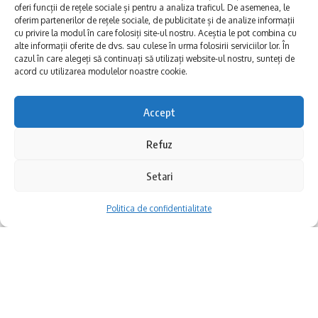
oferi funcții de rețele sociale și pentru a analiza traficul. De asemenea, le
oferim partenerilor de rețele sociale, de publicitate și de analize informații
cu privire la modul în care folosiți site-ul nostru. Aceștia le pot combina cu
alte informații oferite de dvs. sau culese în urma folosirii serviciilor lor. În
Astăzi, ideea că ar fi existat canibali în
cazul în care alegeți să continuați să utilizați website-ul nostru, sunteți de
acord cu utilizarea modulelor noastre cookie.
Dobrogea pare de necrezut. Totuși, la
începutul secolului trecut, frica de
Accept
necunoscut și lipsa de contact între
Refuz
comunități au născut tot felul de zvonuri
Setari
bizare. Unul dintre acestea spunea că „în
Dobrogea se mănâncă oameni”.
Politica de confidentialitate
Cum a apărut această poveste? În 1916, în
timpul Primului Război Mondial, un sat din
județul Brăila a primit vizita unor soldați