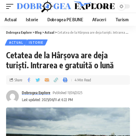
Aa
Actual
Istorie
Dobrogea PE BUNE
Afaceri
Turism
Dobrogea Explore
>
Blog
>
Actual
>
Cetatea de la Hârșova are deja turiști. Intrarea e gratuită o lună
ACTUAL
ISTORIE
Cetatea de la Hârșova are deja
turiști. Intrarea e gratuită o lună
Share
4 Min Read
Dobrogea Explore
Published 11/06/2025
Last updated: 2025/06/11 at 6:22 PM