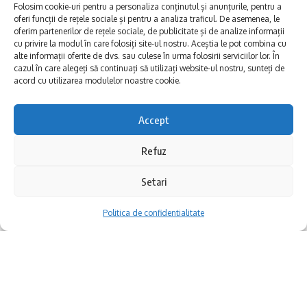
Folosim cookie-uri pentru a personaliza conținutul și anunțurile, pentru a
oferi funcții de rețele sociale și pentru a analiza traficul. De asemenea, le
oferim partenerilor de rețele sociale, de publicitate și de analize informații
cu privire la modul în care folosiți site-ul nostru. Aceștia le pot combina cu
alte informații oferite de dvs. sau culese în urma folosirii serviciilor lor. În
cazul în care alegeți să continuați să utilizați website-ul nostru, sunteți de
acord cu utilizarea modulelor noastre cookie.
ziua marinei Tulcea fest
Accept
Unele festivaluri sunt memorabile. Nu doar
Refuz
pentru muzică sau artificii, ci pentru
sentimentul că orașul e viu, că oamenii ies
Setari
din case și se bucură împreună de același loc.
Politica de confidentialitate
Așa sunt zilele de sărbătoare de pe faleza
Tulcei, iar anul acesta, între 14 și 17 august,
orașul celebrează
Ziua Marinei
și
Tulcea
Fest 2025
, într-un format deschis și generos.