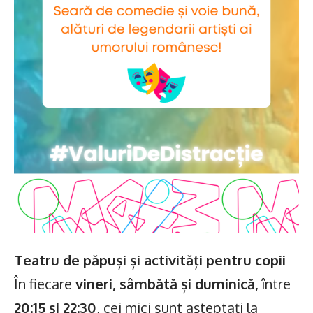
Teatru de păpuși și activități pentru copii
În fiecare
vineri, sâmbătă și duminică
, între
20:15 și 22:30
, cei mici sunt așteptați la