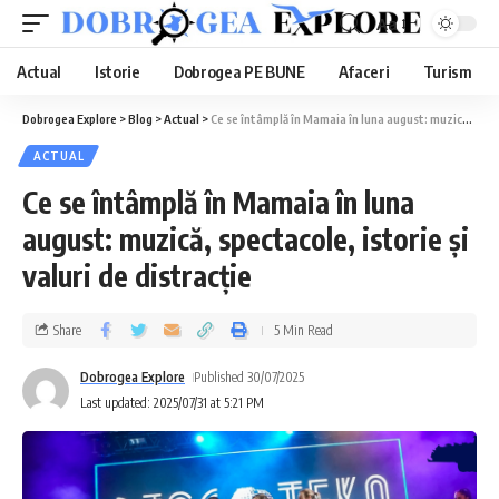
Aa
Actual
Istorie
Dobrogea PE BUNE
Afaceri
Turism
Dobrogea Explore
>
Blog
>
Actual
>
Ce se întâmplă în Mamaia în luna august: muzică, spectacole, istorie și valuri de distracție
ACTUAL
Ce se întâmplă în Mamaia în luna
august: muzică, spectacole, istorie și
valuri de distracție
Share
5 Min Read
Dobrogea Explore
Published 30/07/2025
Last updated: 2025/07/31 at 5:21 PM