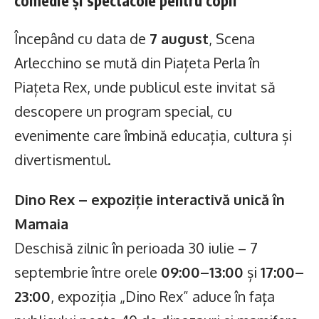
comedie și spectacole pentru copii
Începând cu data de
7 august
, Scena
Arlecchino se mută din Piațeta Perla în
Piațeta Rex, unde publicul este invitat să
descopere un program special, cu
evenimente care îmbină educația, cultura și
divertismentul.
Dino Rex – expoziție interactivă unică în
Mamaia
Deschisă zilnic în perioada 30 iulie – 7
septembrie între orele
09:00–13:00
și
17:00–
23:00
, expoziția „Dino Rex” aduce în fața