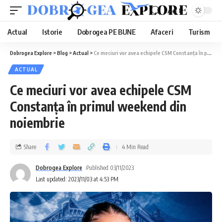
Aa
Actual
Istorie
Dobrogea PE BUNE
Afaceri
Turism
Dobrogea Explore
>
Blog
>
Actual
>
Ce meciuri vor avea echipele CSM Constanța în primul weekend din noiembrie
ACTUAL
Ce meciuri vor avea echipele CSM
Constanța în primul weekend din
noiembrie
Share
4 Min Read
Dobrogea Explore
Published 03/11/2023
Last updated: 2023/11/03 at 4:53 PM