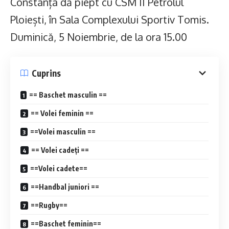
Constanța dă piept cu CSM II Petrolul
Ploiești, în Sala Complexului Sportiv Tomis.
Duminică, 5 Noiembrie, de la ora 15.00
Cuprins
== Baschet masculin ==
== Volei feminin ==
==Volei masculin ==
== Volei cadeți ==
==Volei cadete==
==Handbal juniori ==
==Rugby==
==Baschet feminin==