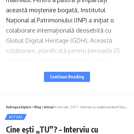
această moștenire bogată, Institutul
Național al Patrimoniului (INP) a inițiat o
colaborare internațională deosebită cu
Global Digital Heritage (GDH). Această
colaborare, planificată pentru perioada 25
octombrie – 6 noiembrie 2023, are ca
obiectiv conservarea digitală a patrimoniului
Continue Reading
cultural și istoric din România.
Ce este Global Digital Heritage? Este o
organizație non-profit cu sediul în Florida,
Dobrogea Explore
>
Blog
>
Actual
>
Cine ești „TU”? – Interviu cu sculptorul Aurel Vlad, a cărui expoziție poate fi vizitată la Muzeul de Artă Constanța
SUA, care se dedică documentării,
ACTUAL
Cine ești „TU”? – Interviu cu
conservării și promovării patrimoniului