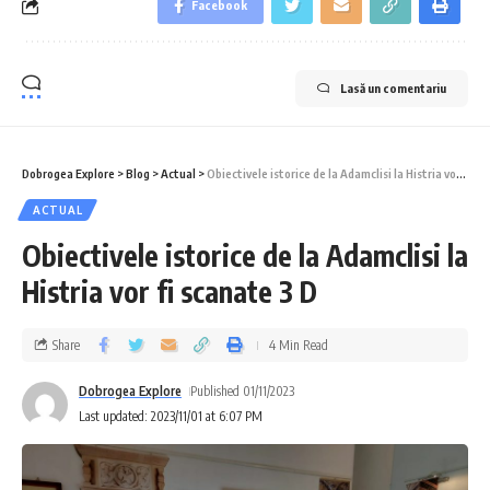
Facebook
Lasă un comentariu
Dobrogea Explore
>
Blog
>
Actual
>
Obiectivele istorice de la Adamclisi la Histria vor fi scanate 3 D
ACTUAL
Obiectivele istorice de la Adamclisi la
Histria vor fi scanate 3 D
Share
4 Min Read
Dobrogea Explore
Published 01/11/2023
Last updated: 2023/11/01 at 6:07 PM