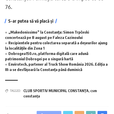
76.
S-ar putea să vă placă și
„Makedonissimo” la Constanța: Simon Trpčeski
concertează pe 8 august pe Faleza Cazinoului
Recipientele pentru colectarea separată a deșeurilor ajung
la localitățile din Zona 1
Dobrogea150.ro, platforma digitală care adună
patrimoniul Dobrogei pe o singură hartă
Envirotech, partener al Truck Show România 2026. Ediția a
III-a se desfășoară la Constanța până duminică
CLUB SPORTIV MUNICIPAL CONSTANŢA
,
csm
TAGGED:
constanţa