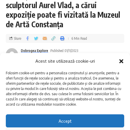
sculptorul Aurel Vlad, a cărui
cultural și istoric folosind tehnologia
expoziție poate fi vizitată la Muzeul
digitală. Ei utilizează tehnologii de vârf
de Artă Constanța
precum scanarea laser, fotogrammetria și
fotografierea 3D pentru a crea modele
Share
6 Min Read
digitale ale siturilor arheologice și altor
Dobrogea Explore
Published 01/11/2023
obiecte istorice și culturale. Scopul lor
Last updated: 2023/11/01 at 9:57 AM
Acest site utilizează cookie-uri
principal, la care s-a alăturat și INP, este să
prezerve aceste informații digitale pentru
Folosim cookie-uri pentru a personaliza conținutul și anunțurile, pentru a
oferi funcții de rețele sociale și pentru a analiza traficul. De asemenea, le
generațiile viitoare și să le pună la dispoziția
oferim partenerilor de rețele sociale, de publicitate și de analize informații
cu privire la modul în care folosiți site-ul nostru. Aceștia le pot combina cu
publicului larg. Prin intermediul tehnologiei
alte informații oferite de dvs. sau culese în urma folosirii serviciilor lor. În
cazul în care alegeți să continuați să utilizați website-ul nostru, sunteți de
digitale, ei pot crea reproduceri detaliate și
acord cu utilizarea modulelor noastre cookie.
interactive ale siturilor istorice, permițând
Accept
cercetătorilor, studenților și publicului să