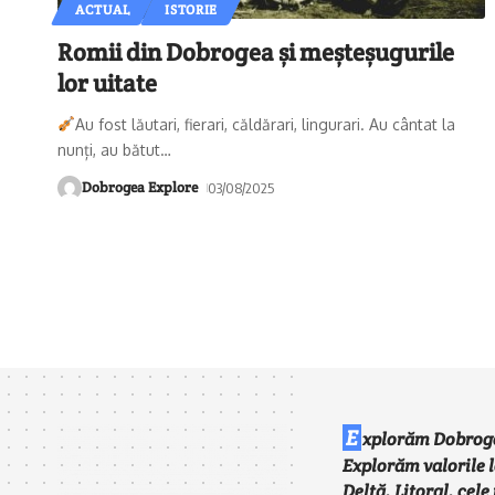
ACTUAL
ISTORIE
Romii din Dobrogea și meșteșugurile
lor uitate
Au fost lăutari, fierari, căldărari, lingurari. Au cântat la
nunți, au bătut
…
Dobrogea Explore
03/08/2025
E
xplorăm Dobrog
Explorăm valorile l
Deltă, Litoral, cel