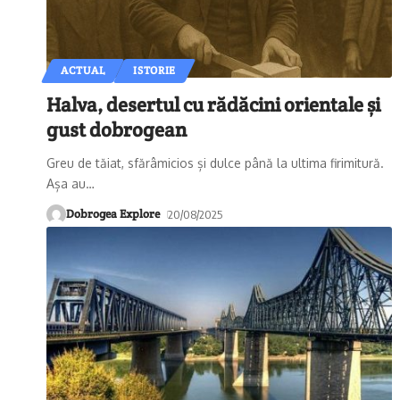
ACTUAL
ISTORIE
Halva, desertul cu rădăcini orientale și
gust dobrogean
Greu de tăiat, sfărâmicios și dulce până la ultima firimitură.
Așa au
…
Dobrogea Explore
20/08/2025