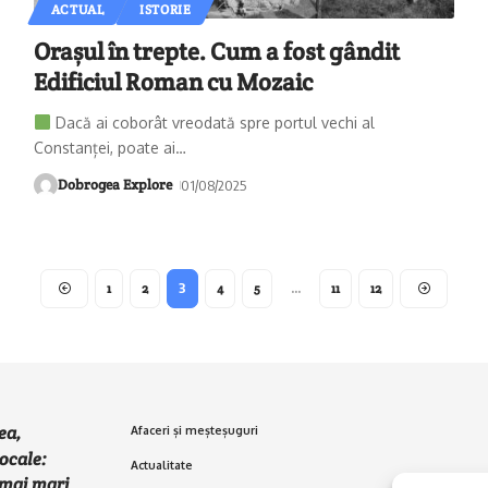
ACTUAL
ISTORIE
Orașul în trepte. Cum a fost gândit
Edificiul Roman cu Mozaic
Dacă ai coborât vreodată spre portul vechi al
Constanței, poate ai
…
Dobrogea Explore
01/08/2025
1
2
3
4
5
…
11
12
ea,
Afaceri și meșteșuguri
ocale:
Actualitate
e mai mari