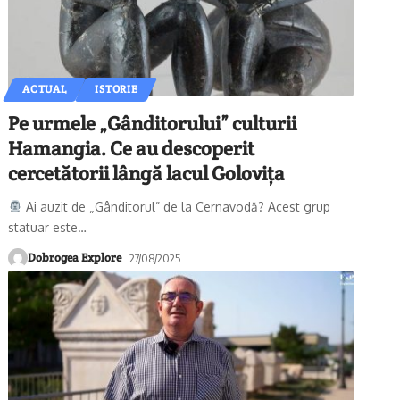
ACTUAL
ISTORIE
Pe urmele „Gânditorului” culturii
Hamangia. Ce au descoperit
cercetătorii lângă lacul Golovița
Ai auzit de „Gânditorul” de la Cernavodă? Acest grup
statuar este
…
Dobrogea Explore
27/08/2025