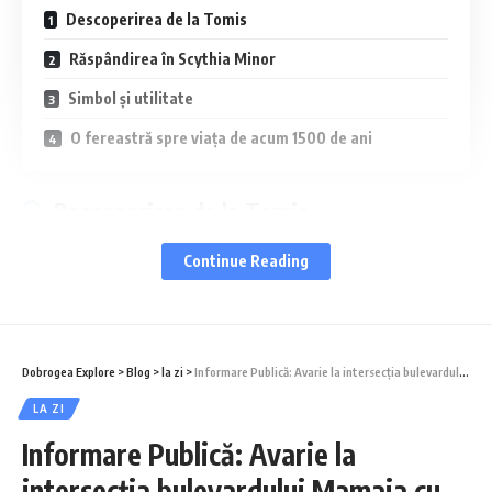
Descoperirea de la Tomis
Răspândirea în Scythia Minor
Simbol și utilitate
O fereastră spre viața de acum 1500 de ani
Descoperirea de la Tomis
Continue Reading
În colecția Muzeului de Istorie Națională și
Arheologie Constanța se află o agățătoare
de bronz pentru lampă sau candelă. Piesa
Dobrogea Explore
>
Blog
>
la zi
>
Informare Publică: Avarie la intersecția bulevardului Mamaia cu strada Unirii din municipiul Constanța!
datează din epoca romano-bizantină și era
LA ZI
parte a unui sistem de iluminat cu lanțuri
Informare Publică: Avarie la
metalice. Deși are doar 37 de centimetri,
intersecția bulevardului Mamaia cu