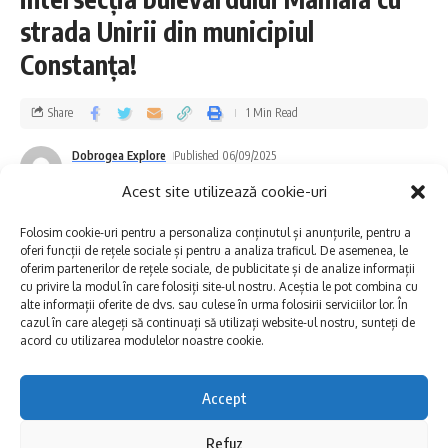
obiectul vorbește despre confortul
strada Unirii din municipiul
domestic, dar și despre rolul luminii în
Constanța!
spațiile publice sau religioase.
Share
1 Min Read
Răspândirea în Scythia Minor
Dobrogea Explore
Published 06/09/2025
Astfel de agățători nu aparțin doar
Last updated: 2025/09/06 at 9:34 AM
Acest site utilizează cookie-uri
Tomisului. Exemple asemănătoare au fost
Folosim cookie-uri pentru a personaliza conținutul și anunțurile, pentru a
găsite la Halmyris, Ibida, Capidava, Ulmetum
oferi funcții de rețele sociale și pentru a analiza traficul. De asemenea, le
oferim partenerilor de rețele sociale, de publicitate și de analize informații
și Tropaeum Traiani. Realizate din bronz
cu privire la modul în care folosiți site-ul nostru. Aceștia le pot combina cu
alte informații oferite de dvs. sau culese în urma folosirii serviciilor lor. În
turnat, ele combinau rezistența cu eleganța.
cazul în care alegeți să continuați să utilizați website-ul nostru, sunteți de
Unele aveau forme simple, strict funcționale,
acord cu utilizarea modulelor noastre cookie.
altele includeau detalii decorative.
Accept
Materialul oferea stabilitate, dar și un aspect
Refuz
vizual potrivit pentru case sau pentru