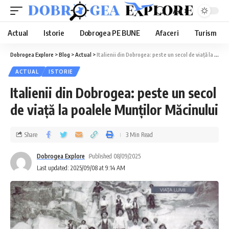
Aa
Actual
Istorie
Dobrogea PE BUNE
Afaceri
Turism
Dobrogea Explore
>
Blog
>
Actual
>
Italienii din Dobrogea: peste un secol de viață la poalele Munților Măcinului
ACTUAL
ISTORIE
Italienii din Dobrogea: peste un secol
de viață la poalele Munților Măcinului
Share
3 Min Read
Dobrogea Explore
Published 08/09/2025
Last updated: 2025/09/08 at 9:14 AM