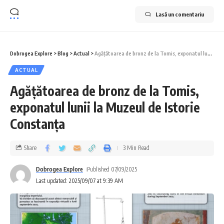
Lasă un comentariu
Dobrogea Explore
>
Blog
>
Actual
>
Agățătoarea de bronz de la Tomis, exponatul lunii la Muzeul de Istorie Constanța
ACTUAL
Agățătoarea de bronz de la Tomis,
exponatul lunii la Muzeul de Istorie
Constanța
Share
3 Min Read
Dobrogea Explore
Published 07/09/2025
Last updated: 2025/09/07 at 9:39 AM