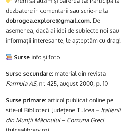
Vrem să auzim și părerea ta! Participă la
dezbatere în comentarii sau scrie-ne la
dobrogea.explore@gmail.com
. De
asemenea, dacă ai idei de subiecte noi sau
informații interesante, le așteptăm cu drag!
Surse
info și foto
Surse secundare
: material din revista
Formula AS
, nr. 425, august 2000, p. 10
Surse primare
: articol publicat online pe
site-ul Bibliotecii Județene Tulcea –
Italienii
din Munții Măcinului – Comuna Greci
(tulcealibrary.ro)