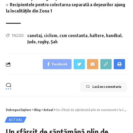
Recipientele pentru colectarea separată a deșeurilor ajung
la localitățile din Zona 1
canotaj
,
ciclism
,
csm constanta
,
haltere
,
handbal
,
TAGGED:
Judo
,
rugby
,
Șah
Facebook
Lasă un comentariu
Dobrogea Explore
>
Blog
>
Actual
>
Un sfârșit de săptămână plin de evenimente la Constanța
ACTUAL
Un sfârșit de săptămână plin de