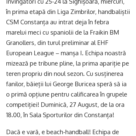
Învingători cu 25-24 la Sighișoara, miercuri,
în prima etapă din Liga Zimbrilor, handbaliștii
CSM Constanța au intrat deja în febra
marelui meci cu spaniolii de la Fraikin BM
Granollers, din turul preliminar al EHF
European League – manșa I. Echipa noastră
mizează pe tribune pline, la prima apariție pe
teren propriu din noul sezon. Cu susținerea
fanilor, băieții lui George Buricea speră să ia
o primă opțiune pentru calificarea în grupele
competiției! Duminică, 27 August, de la ora
18.00, în Sala Sporturilor din Constanța!
Dacă e vară, e beach-handball! Echipa de