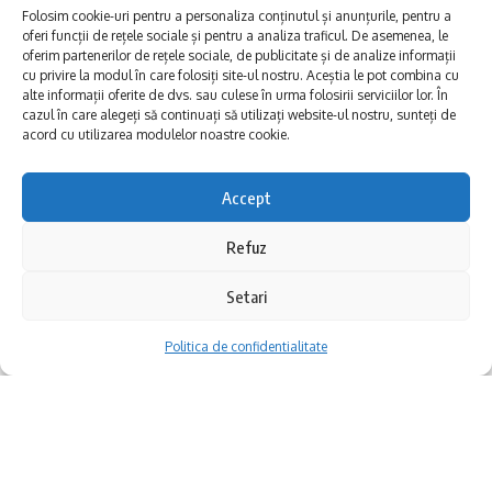
Folosim cookie-uri pentru a personaliza conținutul și anunțurile, pentru a
24-27 august 2023 – SeaWave Film Fest – Plaja Gaya
oferi funcții de rețele sociale și pentru a analiza traficul. De asemenea, le
Constanța
oferim partenerilor de rețele sociale, de publicitate și de analize informații
cu privire la modul în care folosiți site-ul nostru. Aceștia le pot combina cu
Între 24-27 august 2023, la malul mării are loc
alte informații oferite de dvs. sau culese în urma folosirii serviciilor lor. În
proiectul cultural „Constanța – istorie, vecinătate,
cazul în care alegeți să continuați să utilizați website-ul nostru, sunteți de
multiculturalitate“.
acord cu utilizarea modulelor noastre cookie.
Accept
Mamaia 2023
Refuz
De departe, cel mai așteptat eveniment din
Setari
acestui sfârșit de săptămână va fi Festivalul
Organizația de Management al Destinației
Național de Muzică Ușoară Mamaia. Între 25
Politica de confidentialitate
(OMD) Mamaia – Constanța recomandă
și 27 august, Piațeta Perla din Mamaia va
turiştilor şi constănţenilor un eveniment
găzdui, de la ora 19:00, o ediție aniversară de
cultural de excepţie ce combină activităţi
excepție. Corina Chiriac, Aurelian Temișan,
ştiinţifice cu acţiuni dedicate publicului larg.
Anca Țurcașiu, Loredana și mulți alții vor face