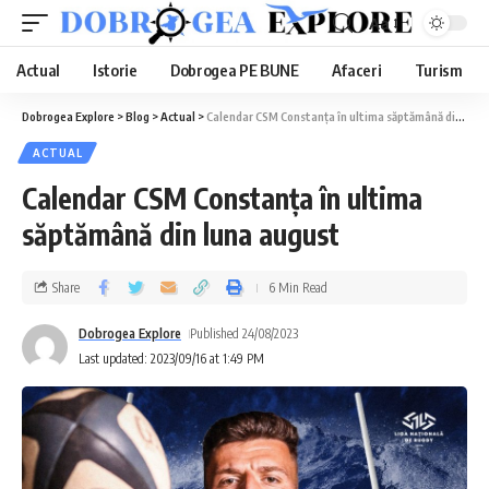
Aa
Actual
Istorie
Dobrogea PE BUNE
Afaceri
Turism
Dobrogea Explore
>
Blog
>
Actual
>
Calendar CSM Constanța în ultima săptămână din luna august
ACTUAL
Calendar CSM Constanța în ultima
săptămână din luna august
Share
6 Min Read
Dobrogea Explore
Published 24/08/2023
Last updated: 2023/09/16 at 1:49 PM