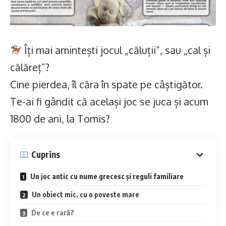
să-și afle drumul, să-și spună povestea, să
învețe de la cei mari și să construiască
legături autentice în satul lor.
Îți mai amintești jocul „căluții”, sau „cal și
călăreț”?
Clubul de vlogging
nu vrea să țină locul
Cine pierdea, îl căra în spate pe câștigător.
școlii. Din contră, îl gândim ca pe un ajutor și
Te-ai fi gândit că același joc se juca și acum
un partener al profesorilor, al părinților și al
1800 de ani, la Tomis?
comunității: aici, tinerii vor învăța prin
experiență, vor filma, vor pune întrebări, vor
Cuprins
cunoaște oameni interesanți și vor descoperi
Un joc antic cu nume grecesc și reguli familiare
ce îi motivează cu adevărat.
Un obiect mic, cu o poveste mare
De ce e rară?