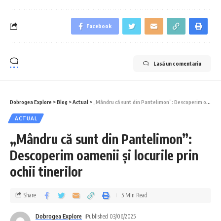
Facebook
Lasă un comentariu
Dobrogea Explore
>
Blog
>
Actual
>
„Mândru că sunt din Pantelimon”: Descoperim oamenii și locurile prin ochii tinerilor
ACTUAL
„Mândru că sunt din Pantelimon”:
Descoperim oamenii și locurile prin
ochii tinerilor
Share
5 Min Read
Dobrogea Explore
Published 03/06/2025