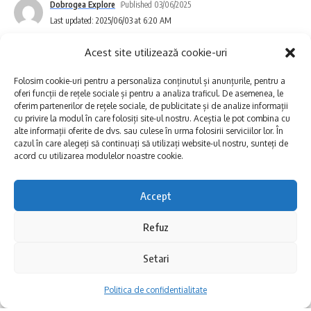
Dobrogea Explore
Published 03/06/2025
contează pentru el, pentru familie sau pentru
Un joc antic cu nume grecesc și reguli
Last updated: 2025/06/03 at 6:20 AM
familiare
comunitate.
Acest site utilizează cookie-uri
Două personaje din marmură albă. Un copil
Dialog cu oamenii din sat:
De la bunici la
Folosim cookie-uri pentru a personaliza conținutul și anunțurile, pentru a
urcat pe spatele unui adult.
antreprenori, de la oameni simpli la
oferi funcții de rețele sociale și pentru a analiza traficul. De asemenea, le
oferim partenerilor de rețele sociale, de publicitate și de analize informații
Scena e parte dintr-un joc numit în greacă
autorități, fiecare are o lecție de viață sau un
cu privire la modul în care folosiți site-ul nostru. Aceștia le pot combina cu
alte informații oferite de dvs. sau culese în urma folosirii serviciilor lor. În
„ephedrismos”. În română, îl știm sub forma
secret de împărtășit.
cazul în care alegeți să continuați să utilizați website-ul nostru, sunteți de
acord cu utilizarea modulelor noastre cookie.
„cal și călăreț” sau „căluții”.
Promovăm comuna Pantelimon:
Prin
Accept
Jocul se baza pe echilibru și forță. Cel învins îl
ochii tinerilor, redescoperim locurile, oamenii
căra pe umeri pe învingător. Se juca des în
și valorile locale.
Refuz
Ideile bune apar mai ușor la un pahar de vin
.
lumea greacă antică și apărea chiar în artă.
Mai ales când ești înconjurat de oameni din
Setari
Promovăm afacerile locale, căci acestea
Versiunea mitologică? Satirul care-l poartă
aceeași industrie. Și mai ales când vinul e
sunt motorul economiei din zonă.
Politica de confidentialitate
pe micul Dionysos.
dobrogean, iar marea e aproape.