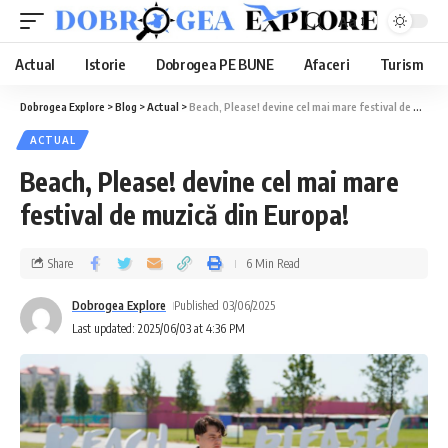
Aa
Actual
Istorie
Dobrogea PE BUNE
Afaceri
Turism
Dobrogea Explore
>
Blog
>
Actual
>
Beach, Please! devine cel mai mare festival de muzică din Europa!
ACTUAL
Beach, Please! devine cel mai mare
festival de muzică din Europa!
Share
6 Min Read
Dobrogea Explore
Published 03/06/2025
Last updated: 2025/06/03 at 4:36 PM