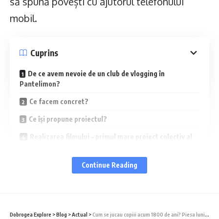
să spună povești cu ajutorul telefonului
mobil.
Cuprins
De ce avem nevoie de un club de vlogging în
Pantelimon?
Ce facem concret?
Ce își propune proiectul?
Realizarea filmului – primul mare proiect colectiv al
clubului!
Proiectul continuă! Oricine poate contribui și promova
Continue Reading
comuna!
De la teorie la practică: prima experiență de vlogging,
la 1 Iunie
Dobrogea Explore
>
Blog
>
Actual
>
Cum se jucau copiii acum 1800 de ani? Piesa lunii la Muzeul de Istorie din Constanța