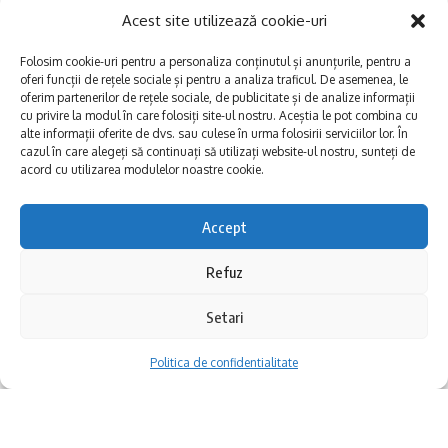
Cannes 2025
Acest site utilizează cookie-uri
Folosim cookie-uri pentru a personaliza conținutul și anunțurile, pentru a
Roofman: Hoțul de pe acoperiș
oferi funcții de rețele sociale și pentru a analiza traficul. De asemenea, le
oferim partenerilor de rețele sociale, de publicitate și de analize informații
cu privire la modul în care folosiți site-ul nostru. Aceștia le pot combina cu
Regia: Derek Cianfrance
alte informații oferite de dvs. sau culese în urma folosirii serviciilor lor. În
cazul în care alegeți să continuați să utilizați website-ul nostru, sunteți de
acord cu utilizarea modulelor noastre cookie.
Durata: 125 minute
Accept
Cu secole în urmă, oamenii au construit
Premiera în România: 10 octombrie 2025
Refuz
automate care imitau viața. Azi, încercăm să
Distribuție: Channing Tatum, Juno Temple,
învățăm mașinile să o înțeleagă. „E-Waste E-
Setari
Kirsten Dunst, Ben Mendelsohn, Peter
Motion”, spectacolul creat de regizoarea
Politica de confidentialitate
Dinklage
Marina Hanganu, pornește de la această
continuitate: fascinația pentru mișcarea
Sinopsis: Un spărgător evadat, Jeffrey
artificială și întrebarea veche, dar mereu