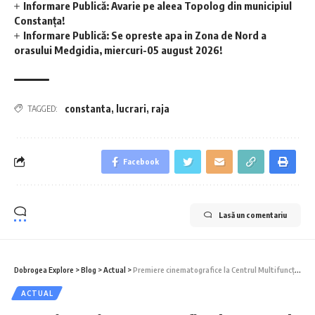
Informare Publică: Avarie pe aleea Topolog din municipiul
Constanța!
Informare Publică: Se opreste apa in Zona de Nord a
orasului Medgidia, miercuri-05 august 2026!
constanta
,
lucrari
,
raja
TAGGED:
Facebook
Lasă un comentariu
Dobrogea Explore
>
Blog
>
Actual
>
Premiere cinematografice la Centrul Multifuncțional Educativ pentru Tineret ,,Jean Constantin”
ACTUAL