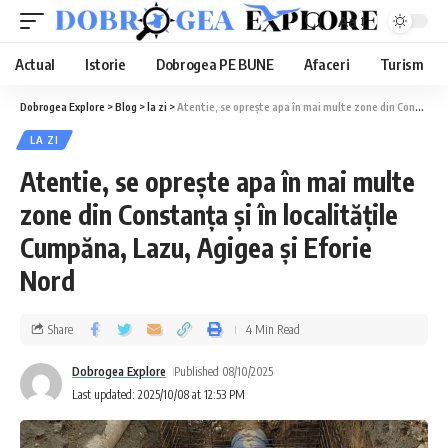
Aa
Actual
Istorie
Dobrogea PE BUNE
Afaceri
Turism
Dobrogea Explore
>
Blog
>
la zi
>
Atentie, se oprește apa în mai multe zone din Constanța și în localitățile Cumpăna, Lazu, Agigea și Eforie Nord
LA ZI
Atentie, se oprește apa în mai multe
zone din Constanța și în localitățile
Cumpăna, Lazu, Agigea și Eforie
Nord
Share
4 Min Read
Dobrogea Explore
Published 08/10/2025
Last updated: 2025/10/08 at 12:53 PM