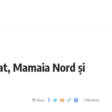
at, Mamaia Nord și
Share
1 Min Read