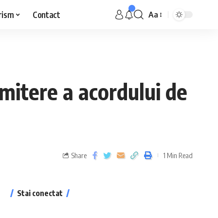
rism
Contact
Aa
emitere a acordului de
Share
1 Min Read
Stai conectat