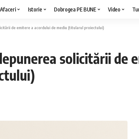
Afaceri
Istorie
Dobrogea PE BUNE
Video
Tu
itării de emitere a acordului de mediu (titularul proiectului)
depunerea solicitării de 
ctului)