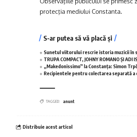
Observaţiile publicului se primesc z
protecţia mediului Constanta.
S-ar putea să vă placă și
Sunetul viitorului rescrie istoria muzicii 
TRUPA COMPACT, JOHNY ROMANO ȘI ADI I
„Makedonissimo” la Constanța: Simon Trpče
Recipientele pentru colectarea separată a de
TAGGED:
anunt
Distribuie acest articol