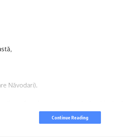
stă,
re Năvodari).
u disconfortul creat și asigură că echipele de
necesare pentru remedierea situației și
Continue Reading
cel mai scurt timp posibil.