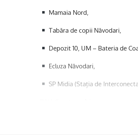
Mamaia Nord,
Tabăra de copii Năvodari,
Depozit 10, UM – Bateria de Coa
Ecluza Năvodari,
SP Midia (Stația de Interconecta
RAJA Constanța își cere scuze pentr
intervenție depun toate eforturile 
reluarea furnizării apei potabile în 