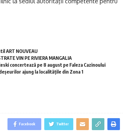
ilnic la sediul autorităţii competente pentru
în stil ART NOUVEAU
STRATE VIN PE RIVIERA MANGALIA
ski concertează pe 8 august pe Faleza Cazinoului
șeurilor ajung la localitățile din Zona 1
Facebook
Twitter