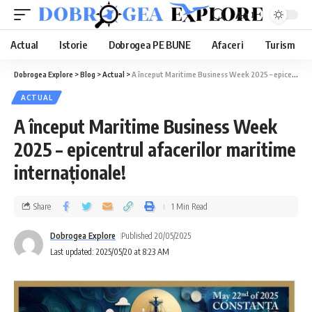
Aa
Actual
Istorie
Dobrogea PE BUNE
Afaceri
Turism
Dobrogea Explore
>
Blog
>
Actual
>
A început Maritime Business Week 2025 – epicentrul afacerilor maritime internaționale!
ACTUAL
A început Maritime Business Week
2025 – epicentrul afacerilor maritime
internaționale!
Share
1 Min Read
Dobrogea Explore
Published 20/05/2025
Last updated: 2025/05/20 at 8:23 AM