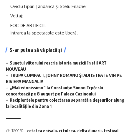
Ovidiu Lipan Țăndărică și Stelu Enache;
Voltaj;
FOC DE ARTIFICII.
Intrarea la spectacole este liberă.
S-ar putea să vă placă și
Sunetul viitorului rescrie istoria muzicii în stil ART
NOUVEAU
TRUPA COMPACT, JOHNY ROMANO ȘI ADI ISTRATE VIN PE
RIVIERA MANGALIA
„Makedonissimo” la Constanța: Simon Trpčeski
concertează pe 8 august pe Faleza Cazinoului
Recipientele pentru colectarea separată a deșeurilor ajung
la localitățile din Zona 1
cetatea enisala
,
cj tulcea
,
delta dunarii
,
festival
,
TAGGED: