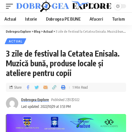
Aa
Actual
Istorie
Dobrogea PE BUNE
Afaceri
Turism
Dobrogea Explore
>
Blog
>
Actual
>
3 zile de festival la Cetatea Enisala. Muzică bună, produse locale și ateliere pentru copii
ACTUAL
3 zile de festival la Cetatea Enisala.
Muzică bună, produse locale și
ateliere pentru copii
Share
1 Min Read
Dobrogea Explore
Published 27/07/2022
Last updated: 2022/10/29 at 3:53 PM