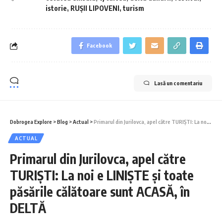
istorie
,
RUȘII LIPOVENI
,
turism
Facebook
Lasă un comentariu
Dobrogea Explore
>
Blog
>
Actual
>
Primarul din Jurilovca, apel către TURIȘTI: La noi e LINIȘTE și toate păsările călătoare sunt ACASĂ, în DELTĂ
ACTUAL
Primarul din Jurilovca, apel către
TURIȘTI: La noi e LINIȘTE și toate
păsările călătoare sunt ACASĂ, în
DELTĂ