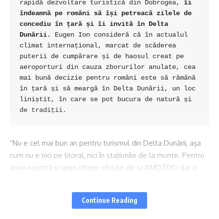
rapidă dezvoltare turistică din Dobrogea, 
îi 
îndeamnă pe români să își petreacă zilele de 
concediu în țară și îi invită în Delta 
Dunării.
 Eugen Ion consideră că în actualul 
climat internațional, marcat de scăderea 
puterii de cumpărare și de haosul creat pe 
aeroporturi din cauza zborurilor anulate, cea 
mai bună decizie pentru români este să rămână 
în țară și să meargă în Delta Dunării, un loc 
liniștit, în care se pot bucura de natură și 
de tradiții.
“Nu e cel mai bun an pentru turismul din Delta Dunării, așa
cum nu e nici pe litoral, nici în stațiunile de la munte. Pentru
zona noastră o spun cifrele oficiale de la AMDTDD, dar o
resimțim și pe străzile localităților, în pensiuni și la
restaurante.
Continue Reading
Ne-au afectat toate zvonurile alarmiste legate de război,