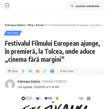
Lasă un comentariu
Dobrogea Explore
>
Blog
>
Actual
>
Festivalul Filmului European ajunge, în premieră, la Tulcea, unde aduce „cinema fără margini”
ACTUAL
Festivalul Filmului European ajunge,
în premieră, la Tulcea, unde aduce
„cinema fără margini”
Share
15 Min Read
Dobrogea Explore
Published 21/05/2026
Last updated: 2026/05/21 at 9:54 AM