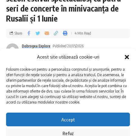
selecția realizată pentru ei. Invitatul special
seri de concerte în minivacanța de
al evenimentului este Victor Morozov, critic
Rusalii și 1 Iunie
de film, eseist și curator de programe
cinematografi ce, originar din Tulcea.
Share
4 Min Read
Accesul la toate proiecțiile este gratuit.
Dobrogea Explore
Published 20/05/2026
Last updated: 2026/05/20 at 11:58 AM
Acest site utilizează cookie-uri
Programul proiecțiilor: Tulcea
Folosim cookie-uri pentru a personaliza conținutul și anunțurile, pentru a
30 mai – 1 iunie / Teatrul Jean Bart
oferi funcții de rețele sociale și pentru a analiza traficul. De asemenea, le
oferim partenerilor de rețele sociale, de publicitate și de analize informații
SÂMBĂTĂ 30 mai
– Gala de deschidere
cu privire la modul în care folosiți site-ul nostru. Aceștia le pot combina cu
alte informații oferite de dvs. sau culese în urma folosirii serviciilor lor. În
19:00 Un simplu accident / It was just an
cazul în care alegeți să continuați să utilizați website-ul nostru, sunteți de
acord cu utilizarea modulelor noastre cookie.
accident – r: Jafar Panahi / Iran, Franța,
Luxemburg, S.U.A / 2025, 105′ (dramă,
Accept
thriller). Subtitrare: RO și pentru persoanele
Refuz