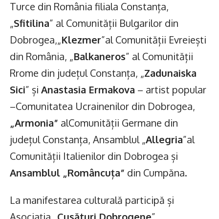
Turce din România filiala Constanța,
„
Sfitilina
” al Comunității Bulgarilor din
Dobrogea,„
Klezmer
”al Comunității Evreiești
din România, „
Balkaneros
” al Comunității
Rrome din județul Constanța, „
Zadunaiska
Sici
” și
Anastasia Ermakova
– artist popular
–Comunitatea Ucrainenilor din Dobrogea,
„Armonia”
alComunității Germane din
județul Constanța, Ansamblul „
Allegria
”al
Comunității Italienilor din Dobrogea și
Ansamblul „Româncuța”
din Cumpăna.
La manifestarea culturală participă și
Asociația „
Cusături Dobrogene
”