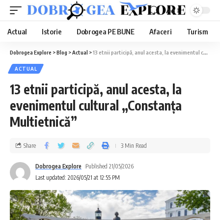
Aa
Actual
Istorie
Dobrogea PE BUNE
Afaceri
Turism
Dobrogea Explore
>
Blog
>
Actual
>
13 etnii participă, anul acesta, la evenimentul cultural „Constanța Multietnică”
ACTUAL
13 etnii participă, anul acesta, la
evenimentul cultural „Constanța
Multietnică”
Share
3 Min Read
Dobrogea Explore
Published 21/05/2026
Last updated: 2026/05/21 at 12:55 PM