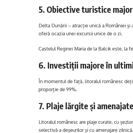
5. Obiective turistice major
Delta Dunării – atracție unică a României și 
oferă ocazia unei excursii unice de o zi.
Castelul Reginei Maria de la Balcik este, la fel
6. Investiții majore în ultimi
În momentul de față, litoralul românesc deți
proporție de 99%.
7. Plaje lărgite și amenajat
Litoralul românesc are plaje curate, cu șezlon
selectivă a deșeurilor și cu amenajare zilnic