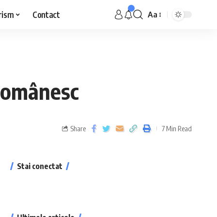
rism
Contact
Aa
l românesc
Share
7 Min Read
Stai conectat