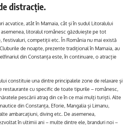
de distracție.
i acvatice, atât în Mamaia, cât și în sudul Litoralului
 asemenea, litoralul românesc găzduiește pe tot
festivaluri, competiții etc. În România nu mai există
l. Cluburile de noapte, prezente tradițional în Mamaia, au
Delfinariul din Constanța este, în continuare, o atracție
ului constituie una dintre principalele zone de relaxare și
 restaurante cu specific de toate tipurile – românesc,
atele pescării atrag din ce în ce mai mulți turiști. Alte
e nautice din Constanța, Eforie, Mangalia și Limanu,
, alte ambarcațiuni, diving etc. De asemenea,
ltat în ultimii ani – multe dintre ele, branduri noi –