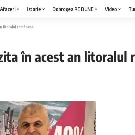
Afaceri
Istorie
Dobrogea PE BUNE
Video
Tu
an litoralul românesc
ita în acest an litoralu