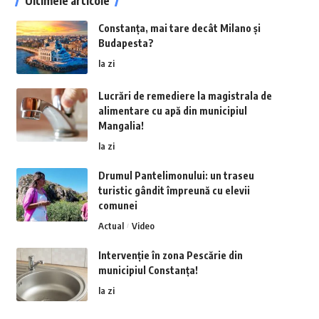
Ultimele articole
Constanța, mai tare decât Milano și
Budapesta?
la zi
Lucrări de remediere la magistrala de
alimentare cu apă din municipiul
Mangalia!
la zi
Drumul Pantelimonului: un traseu
turistic gândit împreună cu elevii
comunei
Actual
Video
Intervenție în zona Pescărie din
municipiul Constanța!
la zi