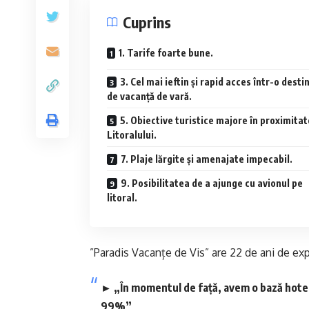
Cuprins
1. Tarife foarte bune.
3. Cel mai ieftin și rapid acces într-o desti
de vacanță de vară.
5. Obiective turistice majore în proximita
Litoralului.
7. Plaje lărgite și amenajate impecabil.
9. Posibilitatea de a ajunge cu avionul pe
litoral.
”Paradis Vacanțe de Vis” are 22 de ani de ex
► „În momentul de față, avem o bază hotel
99%”