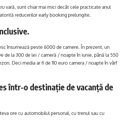
ru vară, sunt chiar mai mici decât cele practicate anul
 datorită reducerilor early booking prelungite.
inclusive.
ânesc însumează peste 6000 de camere. În prezent, un
ive de la 300 de lei / cameră / noapte în iunie, până la 550
ezon. Deci media ar fi de 110 euro camera / noapte în vârf
cces într-o destinație de vacanță de
âteva ore cu automobilul personal, cu trenul sau cu