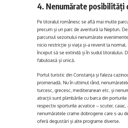
4. Nenumărate posibilități 
Pe litoralul românesc se află mai multe parcur
precum și un parc de aventură la Neptun. De
parcursul sezonului nenumărate evenimente, 
nicio restricție și viața și-a revenit la norma
început să se extindă și în sudul litoralului. 
fabuloasă și unică.
Portul turistic din Constanța și faleza cazino
promenadă. Nu în ultimul rând, nenumăratele
turcesc, grecesc, mediteranean etc. și nenumăr
atracții sunt plimbările cu barca din porturil
respectiv sporturile acvatice – scuter, caiac
nenumăratele crame dobrogene care s-au dezvo
oferă degustări și alte programe diverse.