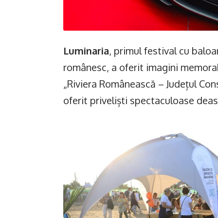
Luminaria
, primul festival cu baloa
românesc, a oferit imagini memorab
„Riviera Românească – Județul Const
oferit priveliști spectaculoase dea