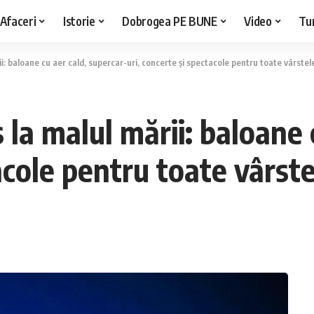
Afaceri
Istorie
Dobrogea PE BUNE
Video
Tu
: baloane cu aer cald, supercar-uri, concerte și spectacole pentru toate vârstel
a malul mării: baloane c
acole pentru toate vârst