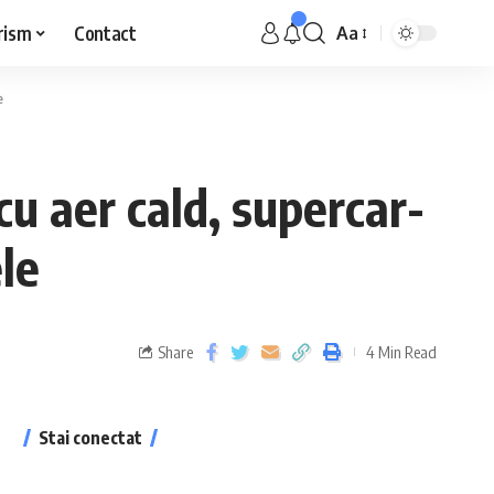
rism
Contact
Aa
e
u aer cald, supercar-
ele
Share
4 Min Read
Stai conectat