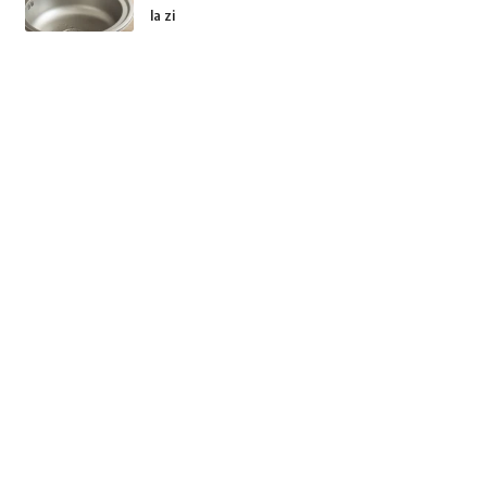
la zi