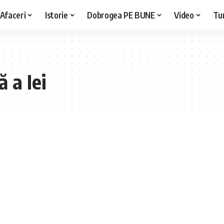
Afaceri
Istorie
Dobrogea PE BUNE
Video
Tu
 a Iei