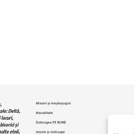
,
Afaceri și meșteșuguri
ale: Deltă,
Actualitate
 lacuri,
Dobrogea PE BUNE
biserici și
ulte etnii,
Istorie și civilizaţie